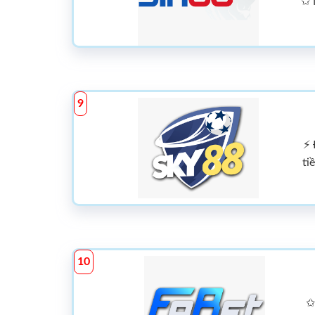
✩ 
⚡ 
ti
✩