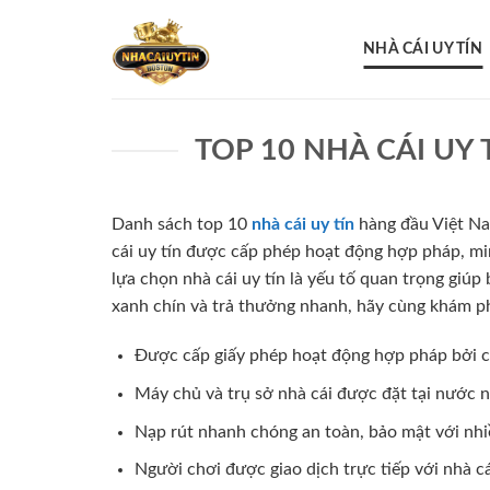
Bỏ
qua
NHÀ CÁI UY TÍN
nội
dung
TOP 10 NHÀ CÁI UY
Danh sách top 10
nhà cái uy tín
hàng đầu Việt Na
cái uy tín được cấp phép hoạt động hợp pháp, min
lựa chọn nhà cái uy tín là yếu tố quan trọng giúp
xanh chín và trả thưởng nhanh, hãy cùng khám phá
Được cấp giấy phép hoạt động hợp pháp bởi cá
Máy chủ và trụ sở nhà cái được đặt tại nước n
Nạp rút nhanh chóng an toàn, bảo mật với nh
Người chơi được giao dịch trực tiếp với nhà cá