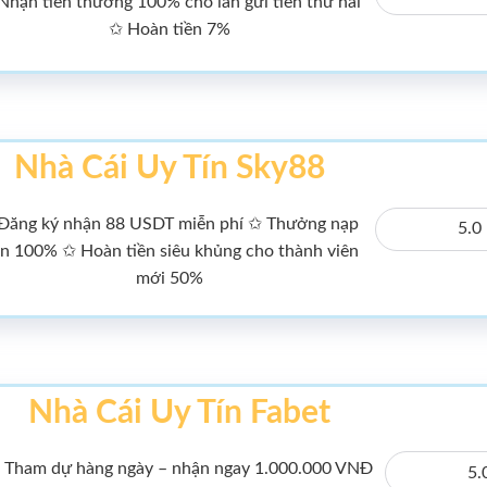
Nhận tiền thưởng 100% cho lần gửi tiền thứ hai
✩ Hoàn tiền 7%
Nhà Cái Uy Tín Sky88
Đăng ký nhận 88 USDT miễn phí ✩ Thưởng nạp
5.0
ền 100% ✩ Hoàn tiền siêu khủng cho thành viên
mới 50%
Nhà Cái Uy Tín Fabet
 Tham dự hàng ngày – nhận ngay 1.000.000 VNĐ
5.