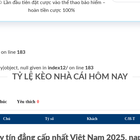
✩ Lần đầu tiên đặt cược vào thể thao bảo hiểm –
hoàn tiền cược 100%
on line
183
y|object, null given in
index12/
on line
183
TỶ LỆ KÈO NHÀ CÁI HÔM NAY
thúc
Yêu thích
0
Chủ
Tỷ số
Khách
C/H-T
y tín đẳng cấp nhất Việt Nam 2025, nạp