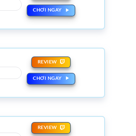
CHƠI NGAY
REVIEW
CHƠI NGAY
REVIEW