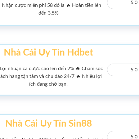
5.0
 Nhận cược miễn phí 58 đô la 🔥 Hoàn tiền lên
đến 3,5%
Nhà Cái Uy Tín Hdbet
 Lợi nhuận cá cược cao lên đến 2% 🔥 Chăm sóc
5.0
ách hàng tận tâm và chu đáo 24/7 🔥 Nhiều lợi
ích đang chờ bạn!
Nhà Cái Uy Tín Sin88
5.0