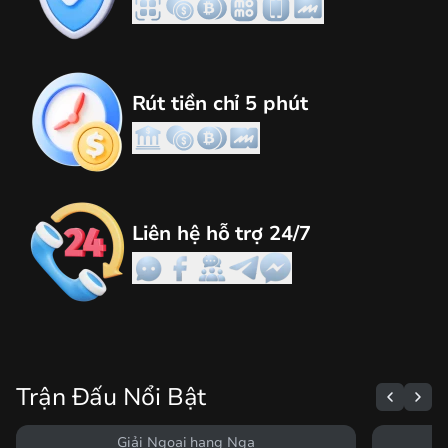
Rút tiền chỉ 5 phút
Liên hệ hỗ trợ 24/7
Trận Đấu Nổi Bật
Giải Ngoại hạng Nga