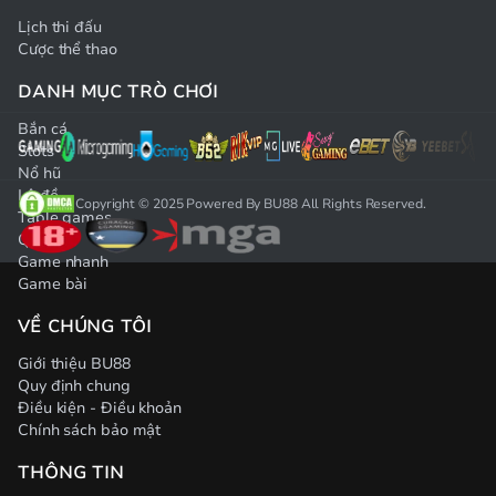
Lịch thi đấu
Cược thể thao
DANH MỤC TRÒ CHƠI
Bắn cá
Slots
Nổ hũ
Lô đề
Copyright © 2025 Powered By BU88 All Rights Reserved.
Table games
Quay số
Game nhanh
Game bài
VỀ CHÚNG TÔI
Giới thiệu BU88
Quy định chung
Điều kiện - Điều khoản
Chính sách bảo mật
THÔNG TIN