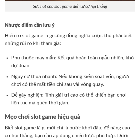
Sức hút của slot game đến từ cơ hội thắng
Nhược điểm cần lưu ý
Hiểu rõ slot game là gì cũng đồng nghĩa cược thủ phải biết
những rủi ro khi tham gia:
Phụ thuộc may mắn: Kết quả hoàn toàn ngẫu nhiên, khó
dự đoán.
Nguy cơ thua nhanh: Nếu không kiểm soát vốn, người
chơi có thể mất tiền chỉ sau vài vòng quay.
Dễ gây nghiện: Tính giải trí cao có thể khiến bạn chơi
liên tục mà quên thời gian.
Mẹo chơi slot game hiệu quả
Biết slot game là gì mới chỉ là bước khởi đầu, để nâng cao
cơ hội thắng, bạn cần áp dụng chiến lược phù hợp. Dưới