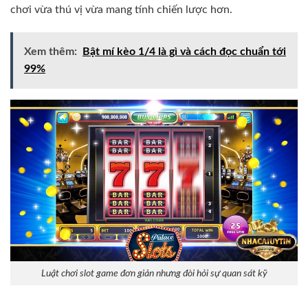
chơi vừa thú vị vừa mang tính chiến lược hơn.
Xem thêm:
Bật mí kèo 1/4 là gì và cách đọc chuẩn tới
99%
Luật chơi slot game đơn giản nhưng đòi hỏi sự quan sát kỹ