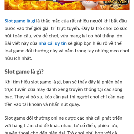
Slot game là gì
là thắc mắc của rất nhiều người khi bắt đầu
bước vào thế giới giải trí trực tuyến. Đây là trò chơi có sức
hút toàn cầu, vừa dễ chơi, vừa mang lại cơ hội thắng lớn.
Bài viết này của
nhà cái uy tín
sẽ giúp bạn hiểu rõ về thể
loại game đổi thưởng này và nắm trong tay những mẹo chơi
hữu ích nhất.
Slot game là gì?
Khi tìm hiểu slot game là gì, bạn sẽ thấy đây là phiên bản
trực tuyến của máy đánh xèng truyền thống tại các sòng
bạc. Thay vì bỏ xu, kéo cần gạt thì người chơi chỉ cần nạp
tiền vào tài khoản và nhấn nút quay.
Slot game đổi thưởng online được các nhà cái phát triển
với hàng trăm chủ đề khác nhau, từ cổ điển, phiêu lưu,
huyền thoại cho đến hiện đại. Trò chơi phù hợp với cả