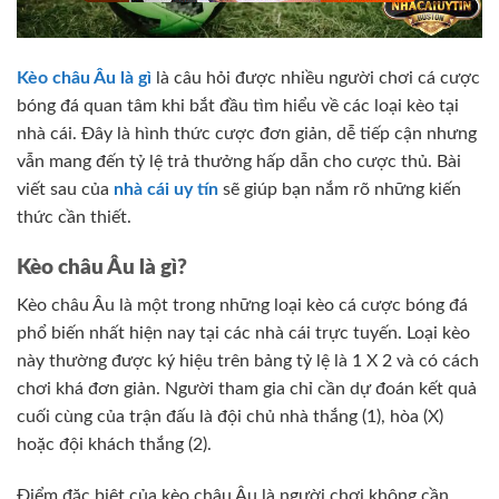
Kèo châu Âu là gì
là câu hỏi được nhiều người chơi cá cược
bóng đá quan tâm khi bắt đầu tìm hiểu về các loại kèo tại
nhà cái. Đây là hình thức cược đơn giản, dễ tiếp cận nhưng
vẫn mang đến tỷ lệ trả thưởng hấp dẫn cho cược thủ. Bài
viết sau của
nhà cái uy tín
sẽ giúp bạn nắm rõ những kiến
thức cần thiết.
Kèo châu Âu là gì?
Kèo châu Âu là một trong những loại kèo cá cược bóng đá
phổ biến nhất hiện nay tại các nhà cái trực tuyến. Loại kèo
này thường được ký hiệu trên bảng tỷ lệ là 1 X 2 và có cách
chơi khá đơn giản. Người tham gia chỉ cần dự đoán kết quả
cuối cùng của trận đấu là đội chủ nhà thắng (1), hòa (X)
hoặc đội khách thắng (2).
Điểm đặc biệt của kèo châu Âu là người chơi không cần