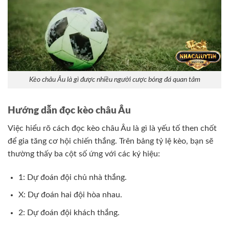
Kèo châu Âu là gì được nhiều người cược bóng đá quan tâm
Hướng dẫn đọc kèo châu Âu
Việc hiểu rõ cách đọc kèo châu Âu là gì là yếu tố then chốt
để gia tăng cơ hội chiến thắng. Trên bảng tỷ lệ kèo, bạn sẽ
thường thấy ba cột số ứng với các ký hiệu:
1: Dự đoán đội chủ nhà thắng.
X: Dự đoán hai đội hòa nhau.
2: Dự đoán đội khách thắng.