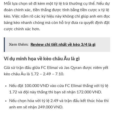
Mỗi lựa chọn sẽ đi kèm một tỷ lệ trả thưởng cụ thể. Nếu dự
đoán chính xác, tiền thắng được tính bằng tiền cược x tỷ lệ
kèo. Việc nắm rõ các ký hiệu này không chỉ giúp anh em đọc
bảng kèo nhanh chóng mà còn hỗ trợ đưa ra quyết định đặt
cược chính xác hơn.
Xem thêm:
Review chi tiết nhất về kèo 3/4 là gì
Ví dụ minh họa về kèo châu Âu là gì
Giả sử trận đấu giữa FC Elimai và Jas Qyran được niêm yết
kèo châu Âu là 1.72 – 2.49 – 7.10.
Nếu đặt 100.000 VND vào cửa FC Elimai thắng với tỷ lệ
1.72 và đội này thắng thì bạn sẽ nhận 172.000 VND.
Nếu chọn hòa với tỷ lệ 2.49 và trận đấu kết thúc hòa thì
anh em sẽ nhận 249.000 VND.