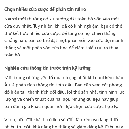
Chọn nhiều cửa cược để phân tán rủi ro
Người mới thường có xu hướng đặt toàn bộ vốn vào một
cửa duy nhất. Tuy nhiên, khi đã có kinh nghiệm, bạn có thể
thử kết hợp nhiều cửa cược để tăng cơ hội chiến thắng.
Chẳng hạn, bạn có thể đặt một phần vốn vào cửa đội mạnh
thắng và một phần vào cửa hòa để giảm thiểu rủi ro thua
toàn bộ.
Nghiên cứu thông tin trước trận kỹ lưỡng
Một trong những yếu tố quan trọng nhất khi chơi kèo châu
Âu là phân tích thông tin trận đấu. Bạn cần xem xét phong
độ hiện tại, thành tích đối đầu, lợi thế sân nhà, tình hình lực
lượng và chiến thuật của hai đội. Những dữ liệu này giúp
bạn đánh giá khách quan hơn, lựa chọn cửa cược hợp lý.
Ví dụ, nếu đội khách có lịch sử đối đầu kém và đang thiếu
nhiều trụ cột, khả năng họ thắng sẽ giảm đáng kể. Điều này