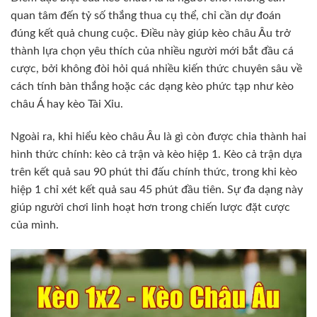
quan tâm đến tỷ số thắng thua cụ thể, chỉ cần dự đoán
đúng kết quả chung cuộc. Điều này giúp kèo châu Âu trở
thành lựa chọn yêu thích của nhiều người mới bắt đầu cá
cược, bởi không đòi hỏi quá nhiều kiến thức chuyên sâu về
cách tính bàn thắng hoặc các dạng kèo phức tạp như kèo
châu Á hay kèo Tài Xỉu.
Ngoài ra, khi hiểu kèo châu Âu là gì còn được chia thành hai
hình thức chính: kèo cả trận và kèo hiệp 1. Kèo cả trận dựa
trên kết quả sau 90 phút thi đấu chính thức, trong khi kèo
hiệp 1 chỉ xét kết quả sau 45 phút đầu tiên. Sự đa dạng này
giúp người chơi linh hoạt hơn trong chiến lược đặt cược
của mình.