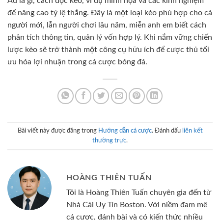
Âu là gì, cách đọc kèo, ví dụ minh họa và các kinh nghiệm
để nâng cao tỷ lệ thắng. Đây là một loại kèo phù hợp cho cả
người mới, lẫn người chơi lâu năm, miễn anh em biết cách
phân tích thông tin, quản lý vốn hợp lý. Khi nắm vững chiến
lược kèo sẽ trở thành một công cụ hữu ích để cược thủ tối
ưu hóa lợi nhuận trong cá cược bóng đá.
Bài viết này được đăng trong
Hướng dẫn cá cược
. Đánh dấu
liên kết
thường trực
.
HOÀNG THIÊN TUẤN
Tôi là Hoàng Thiên Tuấn chuyên gia đến từ
Nhà Cái Uy Tín Boston. Với niềm đam mê
cá cược, đánh bài và có kiến thức nhiều