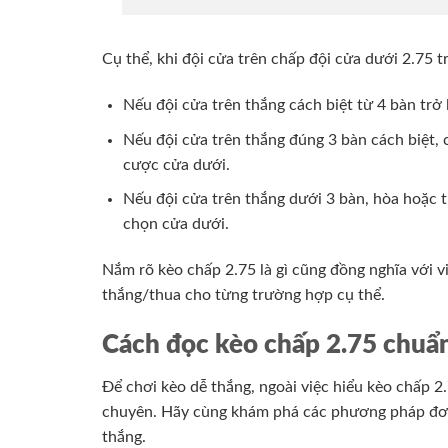
Cụ thể, khi đội cửa trên chấp đội cửa dưới 2.75 trá
Nếu đội cửa trên thắng cách biệt từ 4 bàn trở 
Nếu đội cửa trên thắng đúng 3 bàn cách biệt, 
cược cửa dưới.
Nếu đội cửa trên thắng dưới 3 bàn, hòa hoặc t
chọn cửa dưới.
Nắm rõ kèo chấp 2.75 là gì cũng đồng nghĩa với vi
thắng/thua cho từng trường hợp cụ thể.
Cách đọc kèo chấp 2.75 chuẩ
Để chơi kèo dễ thắng, ngoài việc hiểu kèo chấp 2
chuyên. Hãy cùng khám phá các phương pháp đơn 
thắng.