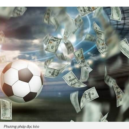
Phương pháp đọc kèo