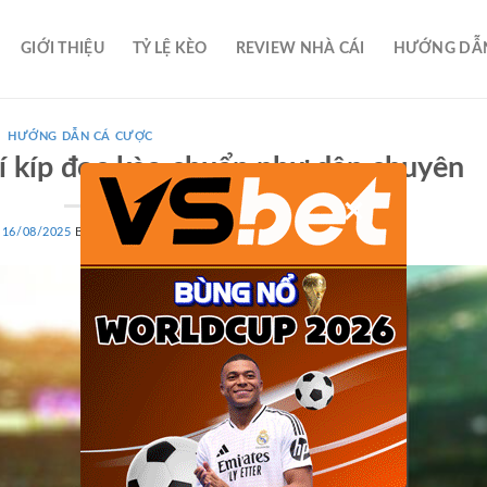
GIỚI THIỆU
TỶ LỆ KÈO
REVIEW NHÀ CÁI
HƯỚNG DẪN
HƯỚNG DẪN CÁ CƯỢC
Bí kíp đọc kèo chuẩn như dân chuyên
×
O
16/08/2025
BỞI
HOÀNG THIÊN TUẤN