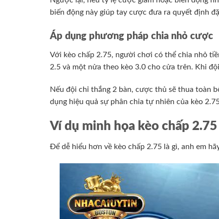
biến động này giúp tay cược đưa ra quyết định đ
Áp dụng phương pháp chia nhỏ cược
Với kèo chấp 2.75, người chơi có thể chia nhỏ tiề
2.5 và một nửa theo kèo 3.0 cho cửa trên. Khi đội
Nếu đội chỉ thắng 2 bàn, cược thủ sẽ thua toàn b
dụng hiệu quả sự phân chia tự nhiên của kèo 2.75
Ví dụ minh họa kèo chấp 2.75
Để dễ hiểu hơn về kèo chấp 2.75 là gì, anh em hã