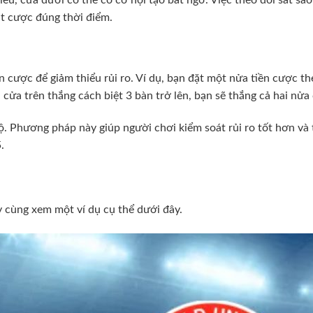
ặt cược đúng thời điểm.
n cược để giảm thiểu rủi ro. Ví dụ, bạn đặt một nửa tiền cược t
 cửa trên thắng cách biệt 3 bàn trở lên, bạn sẽ thắng cả hai nửa
ộ. Phương pháp này giúp người chơi kiểm soát rủi ro tốt hơn và 
.
y cùng xem một ví dụ cụ thể dưới đây.