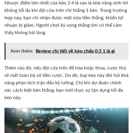
Nhược điểm lớn nhất của kèo 3 4 là sao là khả năng sinh lời
không tối đa khi đội cửa trên chỉ thắng 1 bàn. Trong trường
hợp này, bạn chỉ nhận được một nửa tiền thắng, khiến lợi
nhuận bị giảm. Người chơi kỳ vọng thắng lớn có thể cảm
thấy không hài lòng.
Xem thêm:
Review chi tiết về kèo chấp 0.5 1 là gì
Thêm vào đó, nếu đội cửa trên để hòa hoặc thua, cược thủ
sẽ mất toàn bộ số tiền cược. Do đó, loại kèo này đòi hỏi khả
năng phân tích trận đấu kỹ lưỡng. Chỉ khi dự đoán chính
xác cách biệt bàn thắng, bạn mới thực sự tận dụng tối đa
kèo này.