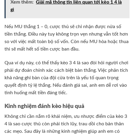
Xem thêm:
Giải mã thông tin liên quan tới kèo 1 4 là
gì
Nếu MU thắng 1 – 0, cược thủ sẽ chỉ nhận được nửa số
tiền thắng. Điều này tuy không trọn vẹn nhưng vẫn tốt hơn
so với việc mất toàn bộ số vốn. Còn nếu MU hòa hoặc thua
thì sẽ mất hết số tiền cược ban đầu.
Qua ví dụ này, có thể thấy kèo 3 4 là sao đòi hỏi người chơi
phải dự đoán chính xác cách biệt bàn thắng. Việc phân tích
khả năng ghi bàn của đội cửa trên là yếu tố quan trọng
quyết định tỷ lệ thắng. Nếu đánh giá sai, anh em dễ rơi vào
tình huống mất tiền đáng tiếc.
Kinh nghiệm đánh kèo hiệu quả
Không chỉ cần nắm rõ khái niệm, ưu nhược điểm của kèo 3
4 là sao cược thủ còn phải tích lũy, trau dồi cho bản thân
các mẹo. Sau đây là những kinh nghiệm giúp anh em có