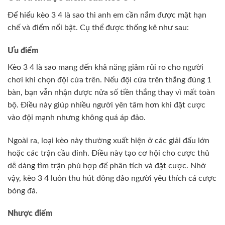
Để hiểu kèo 3 4 là sao thì anh em cần nắm được mặt hạn
chế và điểm nổi bật. Cụ thể được thống kê như sau:
Ưu điểm
Kèo 3 4 là sao mang đến khả năng giảm rủi ro cho người
chơi khi chọn đội cửa trên. Nếu đội cửa trên thắng đúng 1
bàn, bạn vẫn nhận được nửa số tiền thắng thay vì mất toàn
bộ. Điều này giúp nhiều người yên tâm hơn khi đặt cược
vào đội mạnh nhưng không quá áp đảo.
Ngoài ra, loại kèo này thường xuất hiện ở các giải đấu lớn
hoặc các trận cầu đinh. Điều này tạo cơ hội cho cược thủ
dễ dàng tìm trận phù hợp để phân tích và đặt cược. Nhờ
vậy, kèo 3 4 luôn thu hút đông đảo người yêu thích cá cược
bóng đá.
Nhược điểm