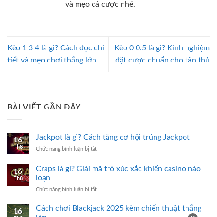
và mẹo cá cược nhé.
Kèo 1 3 4 là gì? Cách đọc chi
Kèo 0 0.5 là gì? Kinh nghiệm
tiết và mẹo chơi thắng lớn
đặt cược chuẩn cho tân thủ
BÀI VIẾT GẦN ĐÂY
Jackpot là gì? Cách tăng cơ hội trúng Jackpot
16
Th8
Chức năng bình luận bị tắt
ở
Jackpot
là
Craps là gì? Giải mã trò xúc xắc khiến casino náo
16
gì?
loạn
Th8
Cách
Chức năng bình luận bị tắt
ở
tăng
Craps
cơ
là
hội
Cách chơi Blackjack 2025 kèm chiến thuật thắng
16
gì?
trúng