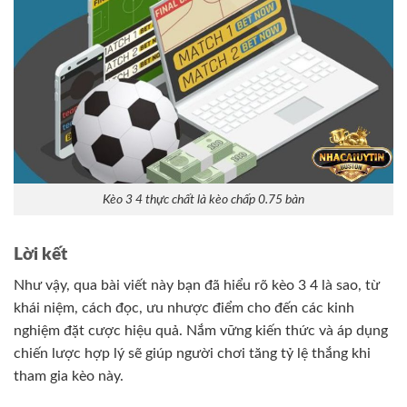
Kèo 3 4 thực chất là kèo chấp 0.75 bàn
Lời kết
Như vậy, qua bài viết này bạn đã hiểu rõ kèo 3 4 là sao, từ
khái niệm, cách đọc, ưu nhược điểm cho đến các kinh
nghiệm đặt cược hiệu quả. Nắm vững kiến thức và áp dụng
chiến lược hợp lý sẽ giúp người chơi tăng tỷ lệ thắng khi
tham gia kèo này.