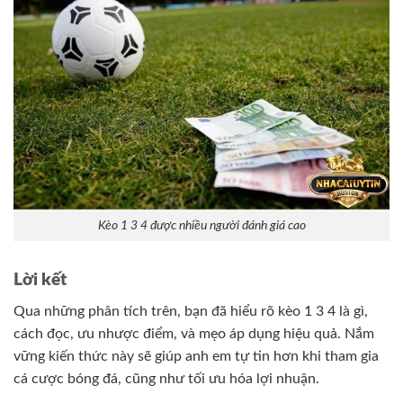
Kèo 1 3 4 được nhiều người đánh giá cao
Lời kết
Qua những phân tích trên, bạn đã hiểu rõ kèo 1 3 4 là gì,
cách đọc, ưu nhược điểm, và mẹo áp dụng hiệu quả. Nắm
vững kiến thức này sẽ giúp anh em tự tin hơn khi tham gia
cá cược bóng đá, cũng như tối ưu hóa lợi nhuận.