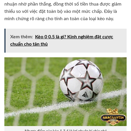
nhuận nhờ phần thắng, đồng thời số tiền thua được giảm
thiểu so với việc đặt toàn bộ vào một mức chấp. Đây là
minh chứng rõ ràng cho tính an toàn của loại kèo này.
Xem thêm:
Kèo 0 0.5 là gì? Kinh nghiệm đặt cược
chuẩn cho tân thủ