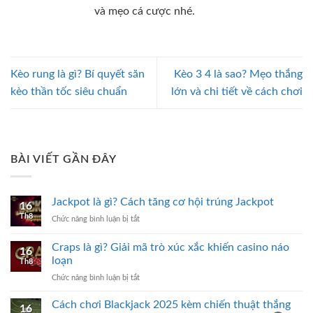
và mẹo cá cược nhé.
Kèo rung là gì? Bí quyết săn
Kèo 3 4 là sao? Mẹo thắng
kèo thần tốc siêu chuẩn
lớn và chi tiết về cách chơi
BÀI VIẾT GẦN ĐÂY
Jackpot là gì? Cách tăng cơ hội trúng Jackpot
16
Th8
Chức năng bình luận bị tắt
ở
Jackpot
là
Craps là gì? Giải mã trò xúc xắc khiến casino náo
16
gì?
loạn
Th8
Cách
Chức năng bình luận bị tắt
ở
tăng
Craps
cơ
là
hội
Cách chơi Blackjack 2025 kèm chiến thuật thắng
16