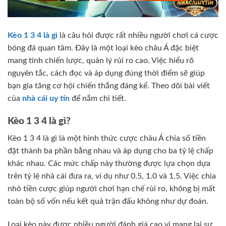
Kèo 1 3 4 là gì
là câu hỏi được rất nhiều người chơi cá cược
bóng đá quan tâm. Đây là một loại kèo châu Á đặc biệt
mang tính chiến lược, quản lý rủi ro cao. Việc hiểu rõ
nguyên tắc, cách đọc và áp dụng đúng thời điểm sẽ giúp
bạn gia tăng cơ hội chiến thắng đáng kể. Theo dõi bài viết
của
nhà cái uy tín
để nắm chi tiết.
Kèo 1 3 4 là gì?
Kèo 1 3 4 là gì là một hình thức cược châu Á chia số tiền
đặt thành ba phần bằng nhau và áp dụng cho ba tỷ lệ chấp
khác nhau. Các mức chấp này thường được lựa chọn dựa
trên tỷ lệ nhà cái đưa ra, ví dụ như 0.5, 1.0 và 1.5. Việc chia
nhỏ tiền cược giúp người chơi hạn chế rủi ro, không bị mất
toàn bộ số vốn nếu kết quả trận đấu không như dự đoán.
Loại kèo này được nhiều người đánh giá cao vì mang lại sự