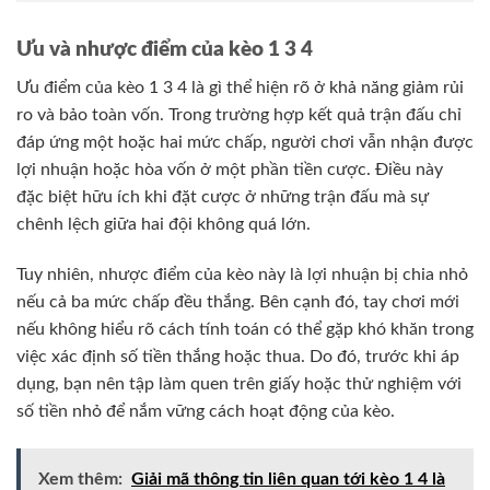
Ưu và nhược điểm của kèo 1 3 4
Ưu điểm của kèo 1 3 4 là gì thể hiện rõ ở khả năng giảm rủi
ro và bảo toàn vốn. Trong trường hợp kết quả trận đấu chỉ
đáp ứng một hoặc hai mức chấp, người chơi vẫn nhận được
lợi nhuận hoặc hòa vốn ở một phần tiền cược. Điều này
đặc biệt hữu ích khi đặt cược ở những trận đấu mà sự
chênh lệch giữa hai đội không quá lớn.
Tuy nhiên, nhược điểm của kèo này là lợi nhuận bị chia nhỏ
nếu cả ba mức chấp đều thắng. Bên cạnh đó, tay chơi mới
nếu không hiểu rõ cách tính toán có thể gặp khó khăn trong
việc xác định số tiền thắng hoặc thua. Do đó, trước khi áp
dụng, bạn nên tập làm quen trên giấy hoặc thử nghiệm với
số tiền nhỏ để nắm vững cách hoạt động của kèo.
Xem thêm:
Giải mã thông tin liên quan tới kèo 1 4 là