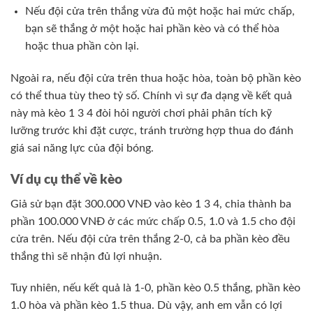
Nếu đội cửa trên thắng vừa đủ một hoặc hai mức chấp,
bạn sẽ thắng ở một hoặc hai phần kèo và có thể hòa
hoặc thua phần còn lại.
Ngoài ra, nếu đội cửa trên thua hoặc hòa, toàn bộ phần kèo
có thể thua tùy theo tỷ số. Chính vì sự đa dạng về kết quả
này mà kèo 1 3 4 đòi hỏi người chơi phải phân tích kỹ
lưỡng trước khi đặt cược, tránh trường hợp thua do đánh
giá sai năng lực của đội bóng.
Ví dụ cụ thể về kèo
Giả sử bạn đặt 300.000 VNĐ vào kèo 1 3 4, chia thành ba
phần 100.000 VNĐ ở các mức chấp 0.5, 1.0 và 1.5 cho đội
cửa trên. Nếu đội cửa trên thắng 2-0, cả ba phần kèo đều
thắng thì sẽ nhận đủ lợi nhuận.
Tuy nhiên, nếu kết quả là 1-0, phần kèo 0.5 thắng, phần kèo
1.0 hòa và phần kèo 1.5 thua. Dù vậy, anh em vẫn có lợi