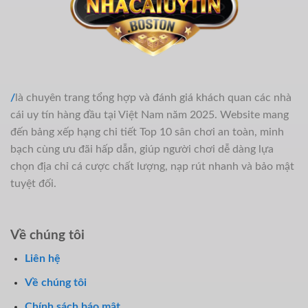
/
là chuyên trang tổng hợp và đánh giá khách quan các nhà
cái uy tín hàng đầu tại Việt Nam năm 2025. Website mang
đến bảng xếp hạng chi tiết Top 10 sân chơi an toàn, minh
bạch cùng ưu đãi hấp dẫn, giúp người chơi dễ dàng lựa
chọn địa chỉ cá cược chất lượng, nạp rút nhanh và bảo mật
tuyệt đối.
Về chúng tôi
Liên hệ
Về chúng tôi
Chính sách báo mật