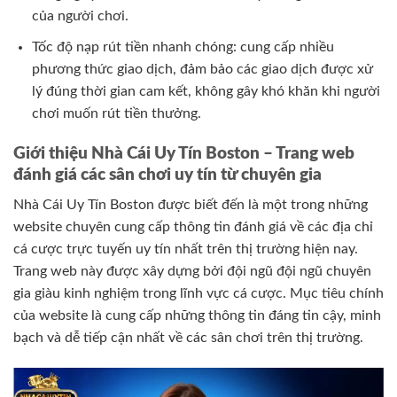
của người chơi.
Tốc độ nạp rút tiền nhanh chóng: cung cấp nhiều
phương thức giao dịch, đảm bảo các giao dịch được xử
lý đúng thời gian cam kết, không gây khó khăn khi người
chơi muốn rút tiền thưởng.
Giới thiệu Nhà Cái Uy Tín Boston – Trang web
đánh giá các sân chơi uy tín từ chuyên gia
Nhà Cái Uy Tín Boston được biết đến là một trong những
website chuyên cung cấp thông tin đánh giá về các địa chỉ
cá cược trực tuyến uy tín nhất trên thị trường hiện nay.
Trang web này được xây dựng bởi đội ngũ đội ngũ chuyên
gia giàu kinh nghiệm trong lĩnh vực cá cược. Mục tiêu chính
của website là cung cấp những thông tin đáng tin cậy, minh
bạch và dễ tiếp cận nhất về các sân chơi trên thị trường.