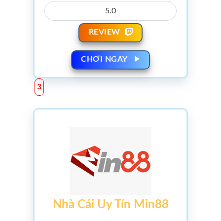
5.0
REVIEW
CHƠI NGAY
Nhà Cái Uy Tín Min88