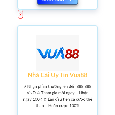
Nhà Cái Uy Tín Vua88
⚡ Nhận phần thưởng lên đến 888.888
VNĐ ✩ Tham gia mỗi ngày – Nhận
ngay 100K ✩ Lần đầu tiên cá cược thể
thao – Hoàn cược 100%