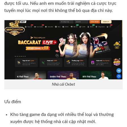
được tối ưu. Nếu anh em muốn trải nghiệm cá cược trực
tuyến mọi lúc mọi nơi thì không thể bỏ qua địa chỉ này.
Nhà cái Oxbet
Ưu điểm
Kho tàng game đa dạng với nhiều thể loại và thường
xuyên được hệ thống nhà cái cập nhật mới.