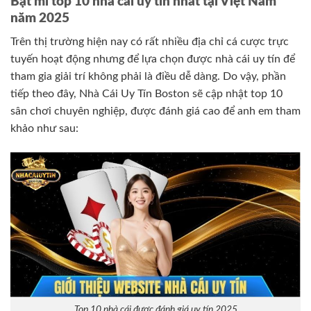
Bật mí top 10 nhà cái uy tín nhất tại Việt Nam
năm 2025
Trên thị trường hiện nay có rất nhiều địa chỉ cá cược trực
tuyến hoạt động nhưng để lựa chọn được nhà cái uy tín để
tham gia giải trí không phải là điều dễ dàng. Do vậy, phần
tiếp theo đây, Nhà Cái Uy Tín Boston sẽ cập nhật top 10
sân chơi chuyên nghiệp, được đánh giá cao để anh em tham
khảo như sau:
Top 10 nhà cái được đánh giá uy tín 2025