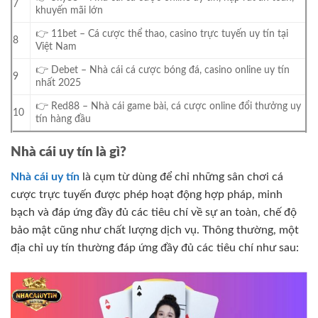
7
khuyến mãi lớn
👉 11bet – Cá cược thể thao, casino trực tuyến uy tín tại
8
Việt Nam
👉 Debet – Nhà cái cá cược bóng đá, casino online uy tín
9
nhất 2025
👉 Red88 – Nhà cái game bài, cá cược online đổi thưởng uy
10
tín hàng đầu
Nhà cái uy tín là gì?
Nhà cái uy tín
là cụm từ dùng để chỉ những sân chơi cá
cược trực tuyến được phép hoạt động hợp pháp, minh
bạch và đáp ứng đầy đủ các tiêu chí về sự an toàn, chế độ
bảo mật cũng như chất lượng dịch vụ. Thông thường, một
địa chỉ uy tín thường đáp ứng đầy đủ các tiêu chí như sau: