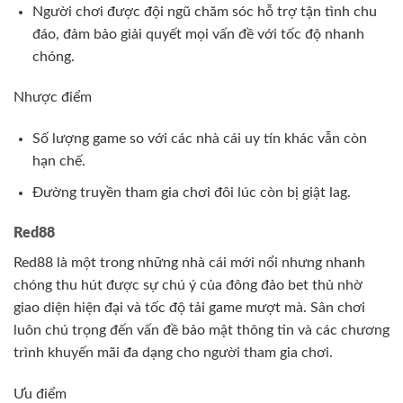
Người chơi được đội ngũ chăm sóc hỗ trợ tận tình chu
đáo, đảm bảo giải quyết mọi vấn đề với tốc độ nhanh
chóng.
Nhược điểm
Số lượng game so với các nhà cái uy tín khác vẫn còn
hạn chế.
Đường truyền tham gia chơi đôi lúc còn bị giật lag.
Red88
Red88 là một trong những nhà cái mới nổi nhưng nhanh
chóng thu hút được sự chú ý của đông đảo bet thủ nhờ
giao diện hiện đại và tốc độ tải game mượt mà. Sân chơi
luôn chú trọng đến vấn đề bảo mật thông tin và các chương
trình khuyến mãi đa dạng cho người tham gia chơi.
Ưu điểm