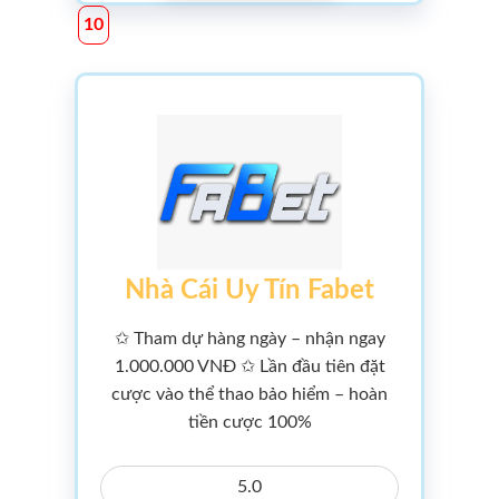
Nhà Cái Uy Tín Fabet
✩ Tham dự hàng ngày – nhận ngay
1.000.000 VNĐ ✩ Lần đầu tiên đặt
cược vào thể thao bảo hiểm – hoàn
tiền cược 100%
5.0