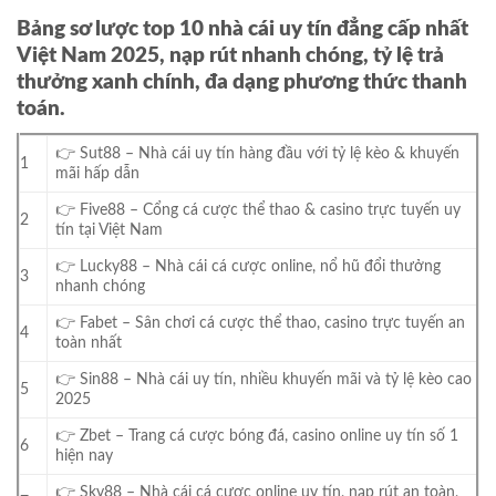
Bảng sơ lược top 10 nhà cái uy tín đẳng cấp nhất
Việt Nam 2025, nạp rút nhanh chóng, tỷ lệ trả
thưởng xanh chính, đa dạng phương thức thanh
toán.
👉 Sut88 – Nhà cái uy tín hàng đầu với tỷ lệ kèo & khuyến
1
mãi hấp dẫn
👉 Five88 – Cổng cá cược thể thao & casino trực tuyến uy
2
tín tại Việt Nam
👉 Lucky88 – Nhà cái cá cược online, nổ hũ đổi thưởng
3
nhanh chóng
👉 Fabet – Sân chơi cá cược thể thao, casino trực tuyến an
4
toàn nhất
👉 Sin88 – Nhà cái uy tín, nhiều khuyến mãi và tỷ lệ kèo cao
5
2025
👉 Zbet – Trang cá cược bóng đá, casino online uy tín số 1
6
hiện nay
👉 Sky88 – Nhà cái cá cược online uy tín, nạp rút an toàn,