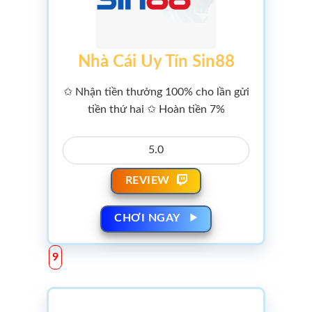
Nhà Cái Uy Tín Sin88
✩ Nhận tiền thưởng 100% cho lần gửi
tiền thứ hai ✩ Hoàn tiền 7%
5.0
REVIEW
CHƠI NGAY