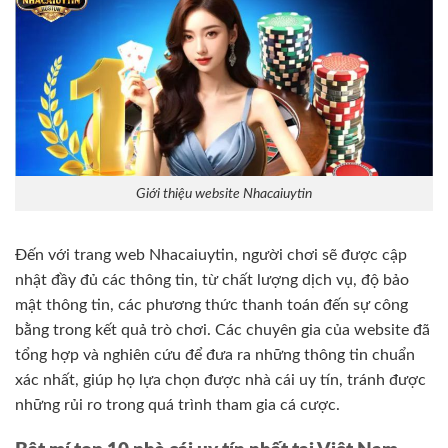
Giới thiệu website Nhacaiuytin
Đến với trang web Nhacaiuytin, người chơi sẽ được cập
nhật đầy đủ các thông tin, từ chất lượng dịch vụ, độ bảo
mật thông tin, các phương thức thanh toán đến sự công
bằng trong kết quả trò chơi. Các chuyên gia của website đã
tổng hợp và nghiên cứu để đưa ra những thông tin chuẩn
xác nhất, giúp họ lựa chọn được nhà cái uy tín, tránh được
những rủi ro trong quá trình tham gia cá cược.