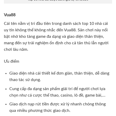
Vua88
Cái tên nằm vị trí đầu tiên trong danh sách top 10 nhà cái
uy tín không thể không nhắc đến Vua88. Sân chơi này nổi
bật nhờ kho tàng game đa dạng và giao diện thân thiện,
mang đến sự trải nghiệm ổn định cho cả tân thủ lẫn người
chơi lâu năm.
Ưu điểm
Giao diện nhà cái thiết kế đơn giản, thân thiện, dễ dàng
thao tác sử dụng.
Cung cấp đa dạng sản phẩm giải trí để người chơi lựa
chọn như cá cược thể thao, casino, lô đề, game bài,…
Giao dịch nạp rút tiền được xử lý nhanh chóng thông
qua nhiều phương thức giao dịch.