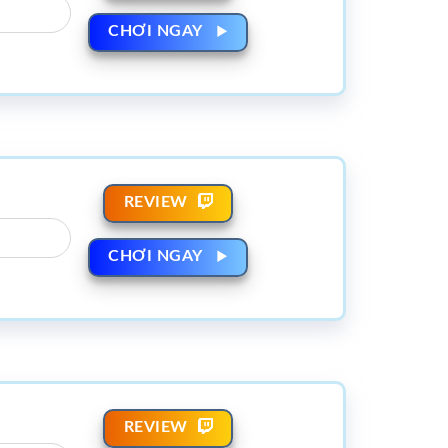
CHƠI NGAY
REVIEW
CHƠI NGAY
REVIEW