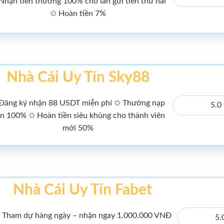
Nhận tiền thưởng 100% cho lần gửi tiền thứ hai
✩ Hoàn tiền 7%
Nhà Cái Uy Tín Sky88
Đăng ký nhận 88 USDT miễn phí ✩ Thưởng nạp
5.0
ền 100% ✩ Hoàn tiền siêu khủng cho thành viên
mới 50%
Nhà Cái Uy Tín Fabet
 Tham dự hàng ngày – nhận ngay 1.000.000 VNĐ
5.