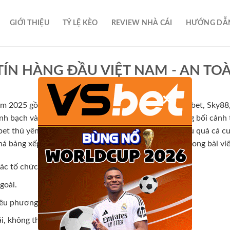
GIỚI THIỆU
TỶ LỆ KÈO
REVIEW NHÀ CÁI
HƯỚNG DẪN
 TÍN HÀNG ĐẦU VIỆT NAM - AN T
×
m 2025 gồm: Sut88, Five88, Lucky88, Fabet, Sin88, Zbet, Sky88
h bạch và đảm bảo quyền lợi người chơi tối đa. Trong bối cảnh 
 bet thủ yên tâm trải nghiệm, tránh rủi ro và tối ưu hiệu quả cá 
 bảng xếp hạng nhà cái uy tín nhất Việt Nam ngay trong bài viế
c tố chức uy tín.
goài.
iều phương thức thanh toán.
i, không thông qua đại lý.