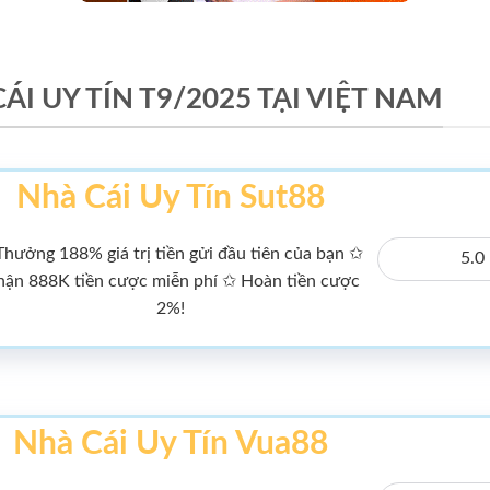
I UY TÍN T9/2025 TẠI VIỆT NAM
Nhà Cái Uy Tín Sut88
Thưởng 188% giá trị tiền gửi đầu tiên của bạn ✩
5.0
ận 888K tiền cược miễn phí ✩ Hoàn tiền cược
2%!
Nhà Cái Uy Tín Vua88