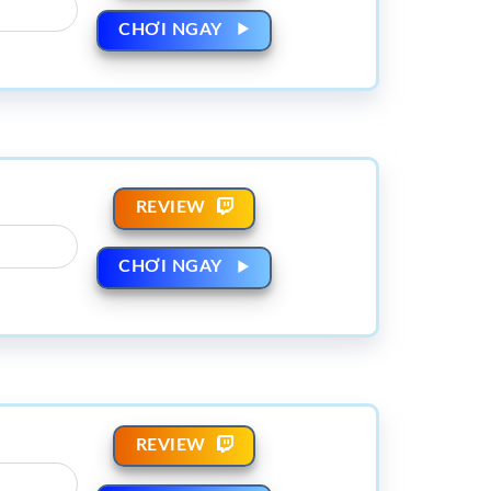
CHƠI NGAY
REVIEW
CHƠI NGAY
REVIEW