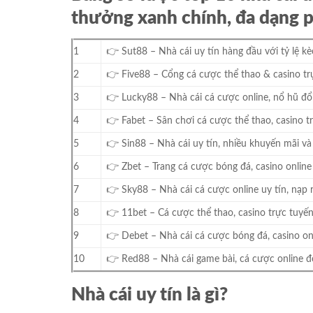
thưởng xanh chính, đa dạng 
1
👉 Sut88 – Nhà cái uy tín hàng đầu với tỷ lệ 
2
👉 Five88 – Cổng cá cược thể thao & casino trự
3
👉 Lucky88 – Nhà cái cá cược online, nổ hũ đ
4
👉 Fabet – Sân chơi cá cược thể thao, casino t
5
👉 Sin88 – Nhà cái uy tín, nhiều khuyến mãi và
6
👉 Zbet – Trang cá cược bóng đá, casino online 
7
👉 Sky88 – Nhà cái cá cược online uy tín, nạp 
8
👉 11bet – Cá cược thể thao, casino trực tuyến
9
👉 Debet – Nhà cái cá cược bóng đá, casino on
10
👉 Red88 – Nhà cái game bài, cá cược online đ
Nhà cái uy tín là gì?