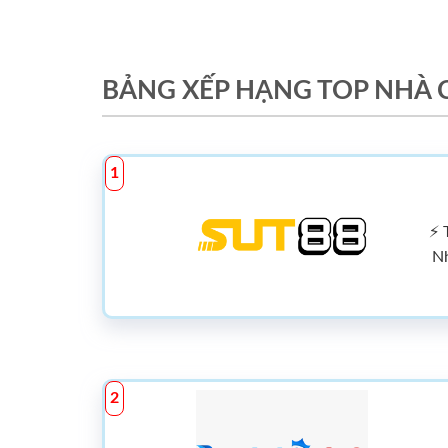
BẢNG XẾP HẠNG TOP NHÀ CÁ
⚡ 
Nh