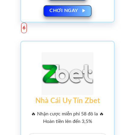
CHƠI NGAY
Nhà Cái Uy Tín Zbet
🔥 Nhận cược miễn phí 58 đô la 🔥
Hoàn tiền lên đến 3,5%