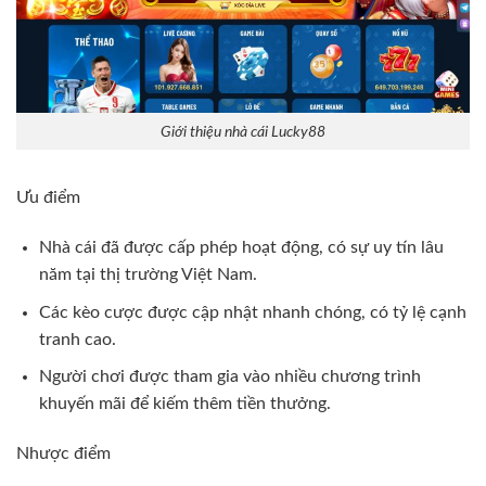
Giới thiệu nhà cái Lucky88
Ưu điểm
Nhà cái đã được cấp phép hoạt động, có sự uy tín lâu
năm tại thị trường Việt Nam.
Các kèo cược được cập nhật nhanh chóng, có tỷ lệ cạnh
tranh cao.
Người chơi được tham gia vào nhiều chương trình
khuyến mãi để kiếm thêm tiền thưởng.
Nhược điểm