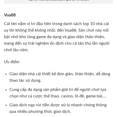
Vua88
Cái tên nằm vị trí đầu tiên trong danh sách top 10 nhà cái
uy tín không thể không nhắc đến Vua88. Sân chơi này nổi
bật nhờ kho tàng game đa dạng và giao diện thân thiện,
mang đến sự trải nghiệm ổn định cho cả tân thủ lẫn người
chơi lâu năm.
Ưu điểm
Giao diện nhà cái thiết kế đơn giản, thân thiện, dễ dàng
thao tác sử dụng.
Cung cấp đa dạng sản phẩm giải trí để người chơi lựa
chọn như cá cược thể thao, casino, lô đề, game bài,…
Giao dịch nạp rút tiền được xử lý nhanh chóng thông
qua nhiều phương thức giao dịch.