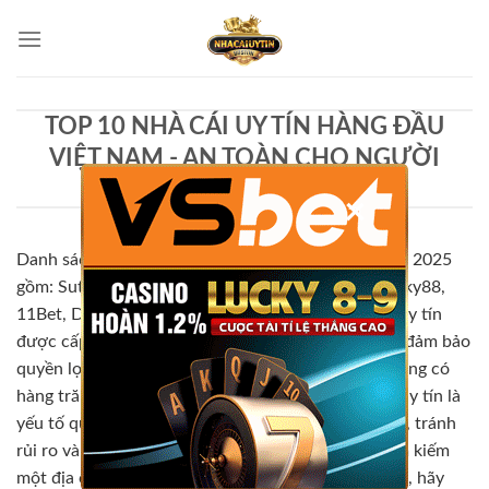
Bỏ
qua
nội
dung
TOP 10 NHÀ CÁI UY TÍN HÀNG ĐẦU
VIỆT NAM - AN TOÀN CHO NGƯỜI
CHƠI
×
Danh sách top 10
nhà cái uy tín
hàng đầu Việt Nam 2025
gồm: Sut88, Five88, Lucky88, Fabet, Sin88, Zbet, Sky88,
11Bet, Debet và Red88. Đây đều là những nhà cái uy tín
được cấp phép hoạt động hợp pháp, minh bạch và đảm bảo
quyền lợi người chơi tối đa. Trong bối cảnh thị trường có
hàng trăm sân chơi lớn nhỏ, việc lựa chọn nhà cái uy tín là
yếu tố quan trọng giúp bet thủ yên tâm trải nghiệm, tránh
rủi ro và tối ưu hiệu quả cá cược. Nếu bạn đang tìm kiếm
một địa chỉ an toàn, xanh chín và trả thưởng nhanh, hãy