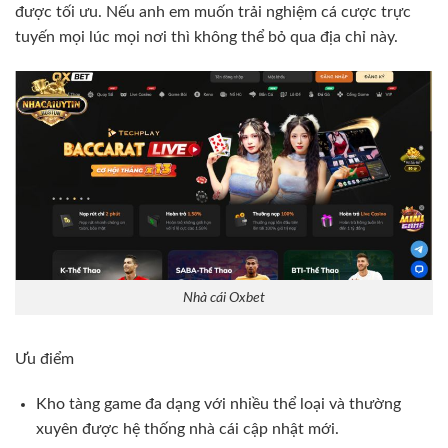
được tối ưu. Nếu anh em muốn trải nghiệm cá cược trực
tuyến mọi lúc mọi nơi thì không thể bỏ qua địa chỉ này.
Nhà cái Oxbet
Ưu điểm
Kho tàng game đa dạng với nhiều thể loại và thường
xuyên được hệ thống nhà cái cập nhật mới.