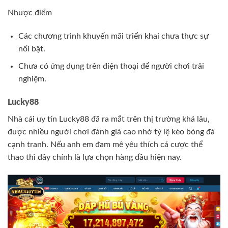
Nhược điểm
Các chương trình khuyến mãi triển khai chưa thực sự
nổi bật.
Chưa có ứng dụng trên điện thoại để người chơi trải
nghiệm.
Lucky88
Nhà cái uy tín Lucky88 đã ra mắt trên thị trường khá lâu,
được nhiều người chơi đánh giá cao nhờ tỷ lệ kèo bóng đá
cạnh tranh. Nếu anh em đam mê yêu thích cá cược thể
thao thì đây chính là lựa chọn hàng đầu hiện nay.