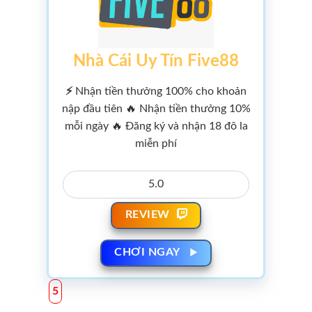
Nhà Cái Uy Tín Five88
⚡
Nhận tiền thưởng 100% cho khoản
nập đầu tiên 🔥 Nhận tiền thưởng 10%
mỗi ngày 🔥 Đăng ký và nhận 18 đô la
miễn phí
5.0
REVIEW
CHƠI NGAY