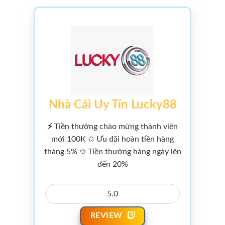
Nhà Cái Uy Tín Lucky88
⚡
Tiền thưởng chào mừng thành viên
mới 100K ✩ Ưu đãi hoàn tiền hàng
tháng 5% ✩ Tiền thưởng hàng ngày lên
đến 20%
5.0
REVIEW