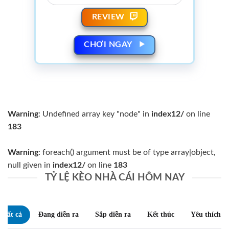
REVIEW
CHƠI NGAY
Warning
: Undefined array key "node" in
index12/
on line
183
Warning
: foreach() argument must be of type array|object,
null given in
index12/
on line
183
TỶ LỆ KÈO NHÀ CÁI HÔM NAY
Tất cả
Đang diễn ra
Sắp diễn ra
Kết thúc
Yêu thích
0