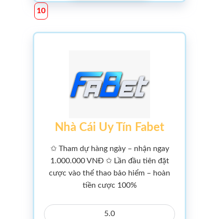
Nhà Cái Uy Tín Fabet
✩ Tham dự hàng ngày – nhận ngay
1.000.000 VNĐ ✩ Lần đầu tiên đặt
cược vào thể thao bảo hiểm – hoàn
tiền cược 100%
5.0