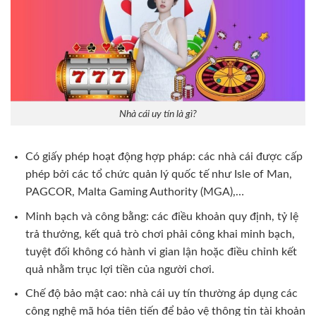
Nhà cái uy tín là gì?
Có giấy phép hoạt động hợp pháp: các nhà cái được cấp
phép bởi các tổ chức quản lý quốc tế như Isle of Man,
PAGCOR, Malta Gaming Authority (MGA),…
Minh bạch và công bằng: các điều khoản quy định, tỷ lệ
trả thưởng, kết quả trò chơi phải công khai minh bạch,
tuyệt đối không có hành vi gian lận hoặc điều chỉnh kết
quả nhằm trục lợi tiền của người chơi.
Chế độ bảo mật cao: nhà cái uy tín thường áp dụng các
công nghệ mã hóa tiên tiến để bảo vệ thông tin tài khoản