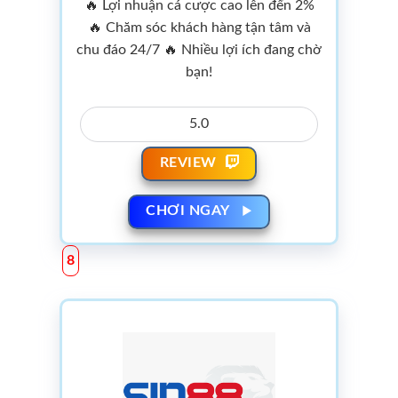
🔥 Lợi nhuận cá cược cao lên đến 2%
🔥 Chăm sóc khách hàng tận tâm và
chu đáo 24/7 🔥 Nhiều lợi ích đang chờ
bạn!
5.0
REVIEW
CHƠI NGAY