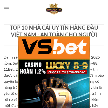
Bỏ
qua
nội
dung
TOP 10 NHÀ CÁI UY TÍN HÀNG ĐẦU
VIỆT NAM - AN TOÀN CHO NGƯỜI
CHƠI
×
Danh sách top 10
nhà cái uy tín
hàng đầu Việt Nam 2025
gồm: Sut88, Five88, Lucky88, Fabet, Sin88, Zbet, Sky88,
11Bet, Debet và Red88. Đây đều là những nhà cái uy tín
được cấp phép hoạt động hợp pháp, minh bạch và đảm bảo
quyền lợi người chơi tối đa. Trong bối cảnh thị trường có
hàng trăm sân chơi lớn nhỏ, việc lựa chọn nhà cái uy tín là
yếu tố quan trọng giúp bet thủ yên tâm trải nghiệm, tránh
rủi ro và tối ưu hiệu quả cá cược. Nếu bạn đang tìm kiếm
một địa chỉ an toàn, xanh chín và trả thưởng nhanh, hãy