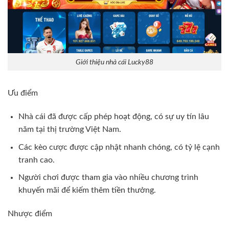
Giới thiệu nhà cái Lucky88
Ưu điểm
Nhà cái đã được cấp phép hoạt động, có sự uy tín lâu
năm tại thị trường Việt Nam.
Các kèo cược được cập nhật nhanh chóng, có tỷ lệ cạnh
tranh cao.
Người chơi được tham gia vào nhiều chương trình
khuyến mãi để kiếm thêm tiền thưởng.
Nhược điểm