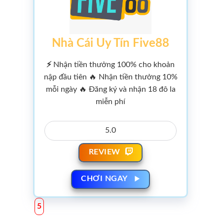
Nhà Cái Uy Tín Five88
⚡
Nhận tiền thưởng 100% cho khoản
nập đầu tiên 🔥 Nhận tiền thưởng 10%
mỗi ngày 🔥 Đăng ký và nhận 18 đô la
miễn phí
5.0
REVIEW
CHƠI NGAY