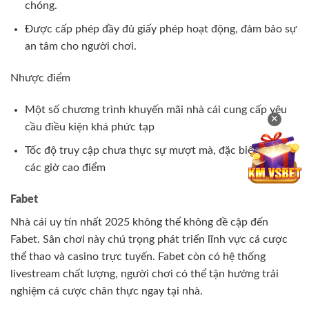
chóng.
Được cấp phép đầy đủ giấy phép hoạt động, đảm bảo sự
an tâm cho người chơi.
Nhược điểm
Một số chương trình khuyến mãi nhà cái cung cấp yêu
✕
cầu điều kiện khá phức tạp
Tốc độ truy cập chưa thực sự mượt mà, đặc biệt là vào
các giờ cao điểm
Fabet
Nhà cái uy tín nhất 2025 không thể không đề cập đến
Fabet. Sân chơi này chú trọng phát triển lĩnh vực cá cược
thể thao và casino trực tuyến. Fabet còn có hệ thống
livestream chất lượng, người chơi có thể tận hưởng trải
nghiệm cá cược chân thực ngay tại nhà.