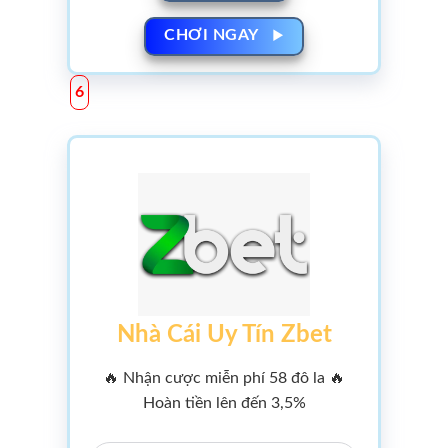
CHƠI NGAY
Nhà Cái Uy Tín Zbet
🔥 Nhận cược miễn phí 58 đô la 🔥
Hoàn tiền lên đến 3,5%