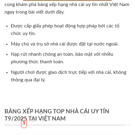
cùng khám phá bảng xếp hạng nhà cái uy tín nhất Việt Nam
ngay trong bài viết dưới đây.
Được cấp giấy phép hoạt động hợp pháp bởi các tố
chức uy tín.
Máy chủ và trụ sở nhà cái được đặt tại nước ngoài.
Nạp rút nhanh chóng an toàn, bảo mật với nhiều
phương thức thanh toán.
Người chơi được giao dịch trực tiếp với nhà cái, không
thông qua đại lý.
BẢNG XẾP HẠNG TOP NHÀ CÁI UY TÍN
T9/2025 TẠI VIỆT NAM