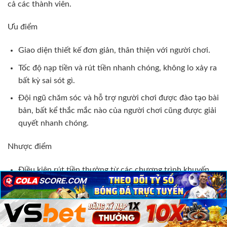
cả các thành viên.
Ưu điểm
Giao diện thiết kế đơn giản, thân thiện với người chơi.
Tốc độ nạp tiền và rút tiền nhanh chóng, không lo xảy ra
bất kỳ sai sót gì.
Đội ngũ chăm sóc và hỗ trợ người chơi được đào tạo bài
bản, bất kể thắc mắc nào của người chơi cũng được giải
quyết nhanh chóng.
Nhược điểm
Điều kiện rút tiền thưởng từ các chương trình khuyến
mãi còn khá khắt khe.
×
×
×
Tốc độ truy cập game đôi lúc còn giật lag, chưa được
✖️
mượt mà.