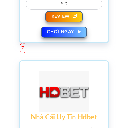
5.0
REVIEW
CHƠI NGAY
Nhà Cái Uy Tín Hdbet