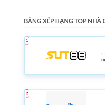
BẢNG XẾP HẠNG TOP NHÀ CÁ
⚡ 
Nh