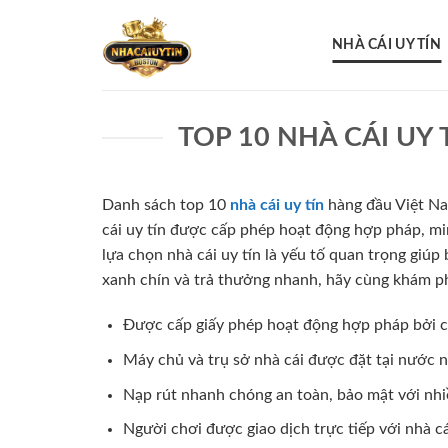
Bỏ
qua
NHÀ CÁI UY TÍN
nội
dung
TOP 10 NHÀ CÁI UY
Danh sách top 10
nhà cái uy tín
hàng đầu Việt Na
cái uy tín được cấp phép hoạt động hợp pháp, min
lựa chọn nhà cái uy tín là yếu tố quan trọng giúp
xanh chín và trả thưởng nhanh, hãy cùng khám phá
Được cấp giấy phép hoạt động hợp pháp bởi cá
Máy chủ và trụ sở nhà cái được đặt tại nước n
Nạp rút nhanh chóng an toàn, bảo mật với nh
Người chơi được giao dịch trực tiếp với nhà cá