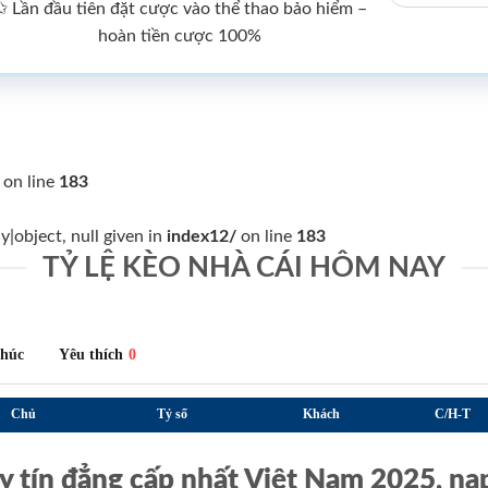
✩ Lần đầu tiên đặt cược vào thể thao bảo hiểm –
hoàn tiền cược 100%
on line
183
y|object, null given in
index12/
on line
183
TỶ LỆ KÈO NHÀ CÁI HÔM NAY
thúc
Yêu thích
0
Chủ
Tỷ số
Khách
C/H-T
y tín đẳng cấp nhất Việt Nam 2025, nạp