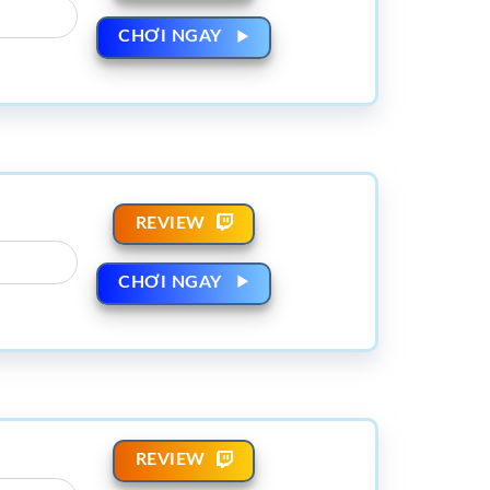
CHƠI NGAY
REVIEW
CHƠI NGAY
REVIEW