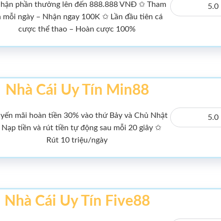
hận phần thưởng lên đến 888.888 VNĐ ✩ Tham
5.0
a mỗi ngày – Nhận ngay 100K ✩ Lần đầu tiên cá
cược thể thao – Hoàn cược 100%
Nhà Cái Uy Tín Min88
yến mãi hoàn tiền 30% vào thứ Bảy và Chủ Nhật
5.0
Nạp tiền và rút tiền tự động sau mỗi 20 giây ✩
Rút 10 triệu/ngày
Nhà Cái Uy Tín Five88