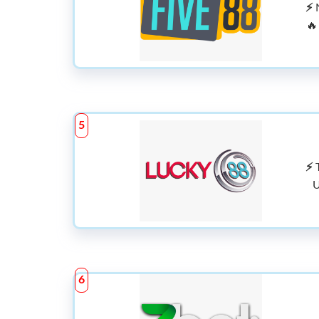
⚡
🔥
⚡
Ư