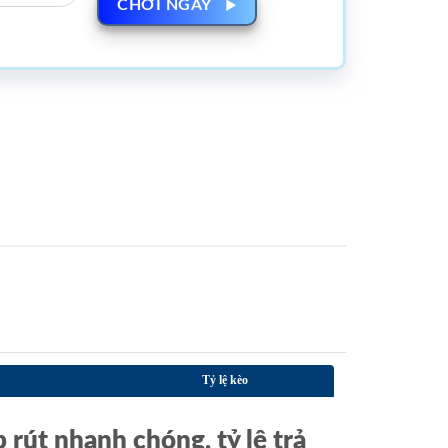
CHƠI NGAY
Tỷ lệ kèo
 rút nhanh chóng, tỷ lệ trả