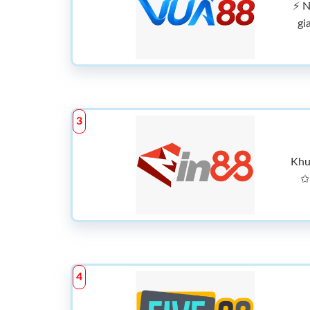
⚡ N
gi
Khu
✩ 