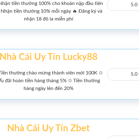
Nhận tiền thưởng 100% cho khoản nập đầu tiên
5.0
 Nhận tiền thưởng 10% mỗi ngày 🔥 Đăng ký và
nhận 18 đô la miễn phí
Nhà Cái Uy Tín Lucky88
Tiền thưởng chào mừng thành viên mới 100K ✩
5.0
u đãi hoàn tiền hàng tháng 5% ✩ Tiền thưởng
hàng ngày lên đến 20%
Nhà Cái Uy Tín Zbet