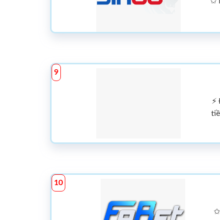
✩ 
⚡ 
ti
✩