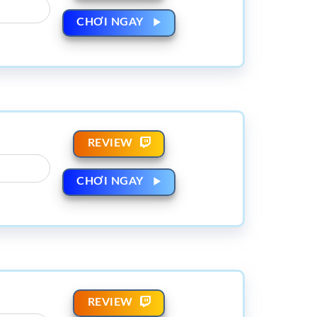
CHƠI NGAY
REVIEW
CHƠI NGAY
REVIEW