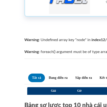
Warning
: Undefined array key "node" in
index12/
Warning
: foreach() argument must be of type arra
Tất cả
Đang diễn ra
Sắp diễn ra
Kết 
Giải
Giờ
Bảng sơ lược top 10 nhà cái u