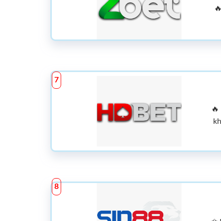

🔥
kh