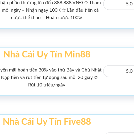
hận phần thưởng lên đến 888.888 VNĐ ✩ Tham
5.0
a mỗi ngày – Nhận ngay 100K ✩ Lần đầu tiên cá
cược thể thao – Hoàn cược 100%
Nhà Cái Uy Tín Min88
yến mãi hoàn tiền 30% vào thứ Bảy và Chủ Nhật
5.0
Nạp tiền và rút tiền tự động sau mỗi 20 giây ✩
Rút 10 triệu/ngày
Nhà Cái Uy Tín Five88