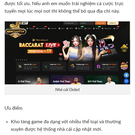
được tối ưu. Nếu anh em muốn trải nghiệm cá cược trực
tuyến mọi lúc mọi nơi thì không thể bỏ qua địa chỉ này.
Nhà cái Oxbet
Ưu điểm
Kho tàng game đa dạng với nhiều thể loại và thường
xuyên được hệ thống nhà cái cập nhật mới.