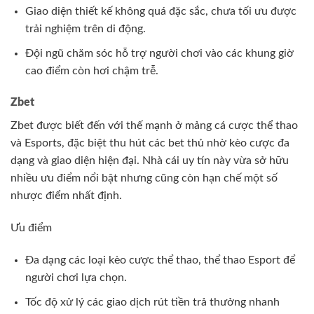
Giao diện thiết kế không quá đặc sắc, chưa tối ưu được
trải nghiệm trên di động.
Đội ngũ chăm sóc hỗ trợ người chơi vào các khung giờ
cao điểm còn hơi chậm trễ.
Zbet
Zbet được biết đến với thế mạnh ở mảng cá cược thể thao
và Esports, đặc biệt thu hút các bet thủ nhờ kèo cược đa
dạng và giao diện hiện đại. Nhà cái uy tín này vừa sở hữu
nhiều ưu điểm nổi bật nhưng cũng còn hạn chế một số
nhược điểm nhất định.
Ưu điểm
Đa dạng các loại kèo cược thể thao, thể thao Esport để
người chơi lựa chọn.
Tốc độ xử lý các giao dịch rút tiền trả thưởng nhanh