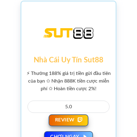
Nhà Cái Uy Tín Sut88
⚡ Thưởng 188% giá trị tiền gửi đầu tiên
của bạn ✩ Nhận 888K tiền cược miễn
phí ✩ Hoàn tiền cược 2%!
5.0
REVIEW
CHƠI NGAY