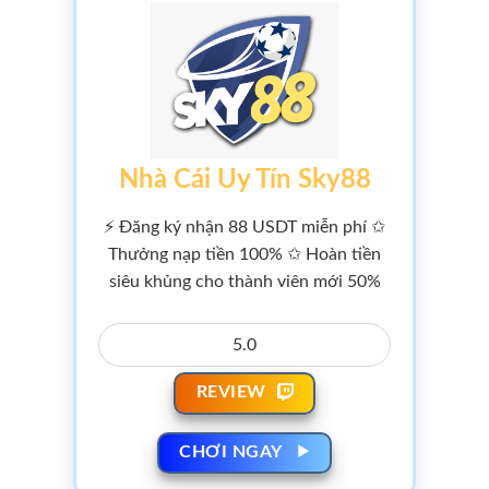
Nhà Cái Uy Tín Sky88
⚡ Đăng ký nhận 88 USDT miễn phí ✩
Thưởng nạp tiền 100% ✩ Hoàn tiền
siêu khủng cho thành viên mới 50%
5.0
REVIEW
CHƠI NGAY