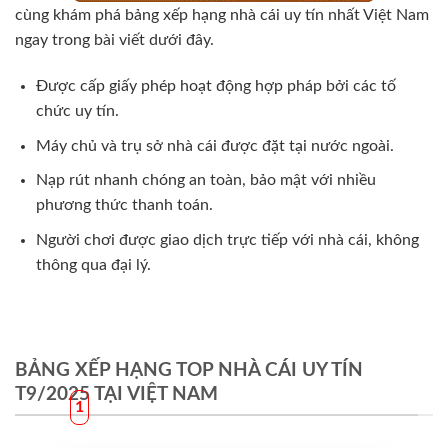
cùng khám phá bảng xếp hạng nhà cái uy tín nhất Việt Nam
ngay trong bài viết dưới đây.
Được cấp giấy phép hoạt động hợp pháp bởi các tố
chức uy tín.
Máy chủ và trụ sở nhà cái được đặt tại nước ngoài.
Nạp rút nhanh chóng an toàn, bảo mật với nhiều
phương thức thanh toán.
Người chơi được giao dịch trực tiếp với nhà cái, không
thông qua đại lý.
BẢNG XẾP HẠNG TOP NHÀ CÁI UY TÍN
T9/2025 TẠI VIỆT NAM