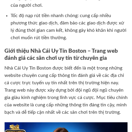
của người chơi.
Tốc độ nạp rút tiền nhanh chóng: cung cấp nhiều
phương thức giao dịch, đảm bảo các giao dịch được xử
lý đúng thời gian cam kết, không gây khó khăn khi người
chơi muốn rút tiền thưởng.
Giới thiệu Nhà Cái Uy Tín Boston – Trang web
đánh giá các sân chơi uy tín từ chuyên gia
Nhà Cái Uy Tín Boston được biết đến là một trong những
website chuyên cung cấp thông tin đánh giá về các địa chỉ
cá cược trực tuyến uy tín nhất trên thị trường hiện nay.
Trang web này được xây dựng bởi đội ngũ đội ngũ chuyên
gia giàu kinh nghiệm trong lĩnh vực cá cược. Mục tiêu chính
của website là cung cấp những thông tin đáng tin cậy, minh
bạch và dễ tiếp cận nhất về các sân chơi trên thị trường.