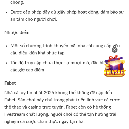
chóng.
Được cấp phép đầy đủ giấy phép hoạt động, đảm bảo sự
an tâm cho người chơi.
Nhược điểm
Một số chương trình khuyến mãi nhà cái cung cấp yêu
✕
cầu điều kiện khá phức tạp
Tốc độ truy cập chưa thực sự mượt mà, đặc biệt là vào
các giờ cao điểm
Fabet
Nhà cái uy tín nhất 2025 không thể không đề cập đến
Fabet. Sân chơi này chú trọng phát triển lĩnh vực cá cược
thể thao và casino trực tuyến. Fabet còn có hệ thống
livestream chất lượng, người chơi có thể tận hưởng trải
nghiệm cá cược chân thực ngay tại nhà.