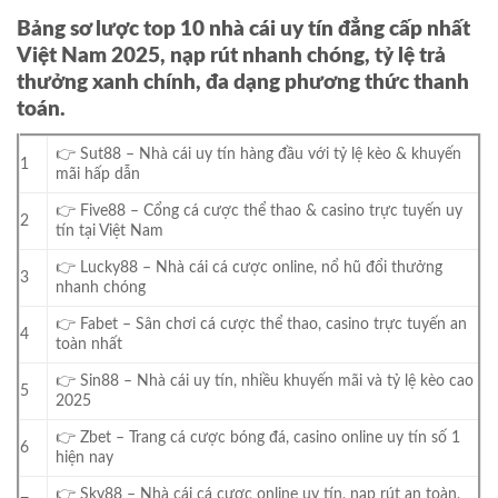
Bảng sơ lược top 10 nhà cái uy tín đẳng cấp nhất
Việt Nam 2025, nạp rút nhanh chóng, tỷ lệ trả
thưởng xanh chính, đa dạng phương thức thanh
toán.
👉 Sut88 – Nhà cái uy tín hàng đầu với tỷ lệ kèo & khuyến
1
mãi hấp dẫn
👉 Five88 – Cổng cá cược thể thao & casino trực tuyến uy
2
tín tại Việt Nam
👉 Lucky88 – Nhà cái cá cược online, nổ hũ đổi thưởng
3
nhanh chóng
👉 Fabet – Sân chơi cá cược thể thao, casino trực tuyến an
4
toàn nhất
👉 Sin88 – Nhà cái uy tín, nhiều khuyến mãi và tỷ lệ kèo cao
5
2025
👉 Zbet – Trang cá cược bóng đá, casino online uy tín số 1
6
hiện nay
👉 Sky88 – Nhà cái cá cược online uy tín, nạp rút an toàn,