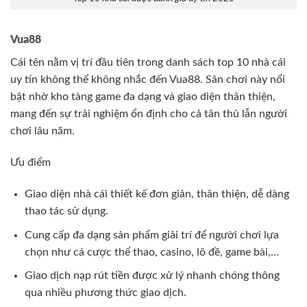
Vua88
Cái tên nằm vị trí đầu tiên trong danh sách top 10 nhà cái
uy tín không thể không nhắc đến Vua88. Sân chơi này nổi
bật nhờ kho tàng game đa dạng và giao diện thân thiện,
mang đến sự trải nghiệm ổn định cho cả tân thủ lẫn người
chơi lâu năm.
Ưu điểm
Giao diện nhà cái thiết kế đơn giản, thân thiện, dễ dàng
thao tác sử dụng.
Cung cấp đa dạng sản phẩm giải trí để người chơi lựa
chọn như cá cược thể thao, casino, lô đề, game bài,…
Giao dịch nạp rút tiền được xử lý nhanh chóng thông
qua nhiều phương thức giao dịch.