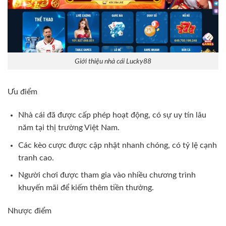
Giới thiệu nhà cái Lucky88
Ưu điểm
Nhà cái đã được cấp phép hoạt động, có sự uy tín lâu
năm tại thị trường Việt Nam.
Các kèo cược được cập nhật nhanh chóng, có tỷ lệ cạnh
tranh cao.
Người chơi được tham gia vào nhiều chương trình
khuyến mãi để kiếm thêm tiền thưởng.
Nhược điểm