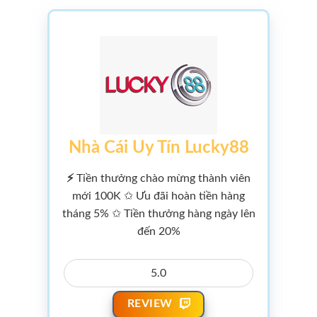
Nhà Cái Uy Tín Lucky88
⚡
Tiền thưởng chào mừng thành viên
mới 100K ✩ Ưu đãi hoàn tiền hàng
tháng 5% ✩ Tiền thưởng hàng ngày lên
đến 20%
5.0
REVIEW