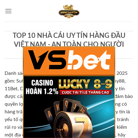
Bỏ
qua
nội
dung
TOP 10 NHÀ CÁI UY TÍN HÀNG ĐẦU
VIỆT NAM - AN TOÀN CHO NGƯỜI
CHƠI
×
Danh sách top 10
nhà cái uy tín
hàng đầu Việt Nam 2025
gồm: Sut88, Five88, Lucky88, Fabet, Sin88, Zbet, Sky88,
11Bet, Debet và Red88. Đây đều là những nhà cái uy tín
được cấp phép hoạt động hợp pháp, minh bạch và đảm bảo
quyền lợi người chơi tối đa. Trong bối cảnh thị trường có
hàng trăm sân chơi lớn nhỏ, việc lựa chọn nhà cái uy tín là
yếu tố quan trọng giúp bet thủ yên tâm trải nghiệm, tránh
rủi ro và tối ưu hiệu quả cá cược. Nếu bạn đang tìm kiếm
một địa chỉ an toàn, xanh chín và trả thưởng nhanh, hãy