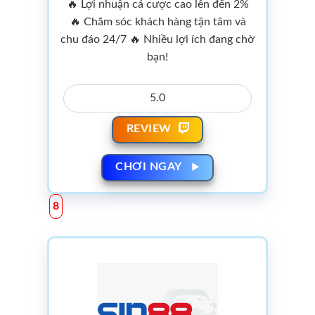
🔥 Lợi nhuận cá cược cao lên đến 2%
🔥 Chăm sóc khách hàng tận tâm và
chu đáo 24/7 🔥 Nhiều lợi ích đang chờ
bạn!
5.0
REVIEW
CHƠI NGAY