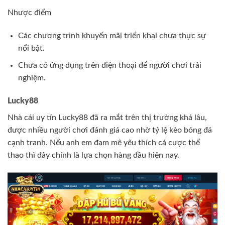
Nhược điểm
Các chương trình khuyến mãi triển khai chưa thực sự
nổi bật.
Chưa có ứng dụng trên điện thoại để người chơi trải
nghiệm.
Lucky88
Nhà cái uy tín Lucky88 đã ra mắt trên thị trường khá lâu,
được nhiều người chơi đánh giá cao nhờ tỷ lệ kèo bóng đá
cạnh tranh. Nếu anh em đam mê yêu thích cá cược thể
thao thì đây chính là lựa chọn hàng đầu hiện nay.