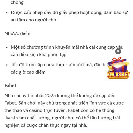
chóng.
Được cấp phép đầy đủ giấy phép hoạt động, đảm bảo sự
an tâm cho người chơi.
Nhược điểm
Một số chương trình khuyến mãi nhà cái cung cấp yêu
✕
cầu điều kiện khá phức tạp
Tốc độ truy cập chưa thực sự mượt mà, đặc biệt là vào
các giờ cao điểm
Fabet
Nhà cái uy tín nhất 2025 không thể không đề cập đến
Fabet. Sân chơi này chú trọng phát triển lĩnh vực cá cược
thể thao và casino trực tuyến. Fabet còn có hệ thống
livestream chất lượng, người chơi có thể tận hưởng trải
nghiệm cá cược chân thực ngay tại nhà.