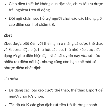
Giao diện thiết kế không quá đặc sắc, chưa tối ưu được
trải nghiệm trên di động.
Đội ngũ chăm sóc hỗ trợ người chơi vào các khung giờ
cao điểm còn hơi chậm trễ.
Zbet
Zbet được biết đến với thế mạnh ở mảng cá cược thể thao
và Esports, đặc biệt thu hút các bet thủ nhờ kèo cược đa
dạng và giao diện hiện đại. Nhà cái uy tín này vừa sở hữu
nhiều ưu điểm nổi bật nhưng cũng còn hạn chế một số
nhược điểm nhất định.
Ưu điểm
Đa dạng các loại kèo cược thể thao, thể thao Esport để
người chơi lựa chọn.
Tốc độ xử lý các giao dịch rút tiền trả thưởng nhanh