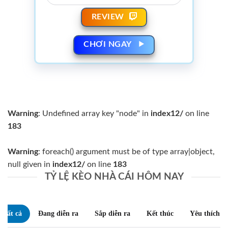
REVIEW
CHƠI NGAY
Warning
: Undefined array key "node" in
index12/
on line
183
Warning
: foreach() argument must be of type array|object,
null given in
index12/
on line
183
TỶ LỆ KÈO NHÀ CÁI HÔM NAY
Tất cả
Đang diễn ra
Sắp diễn ra
Kết thúc
Yêu thích
0