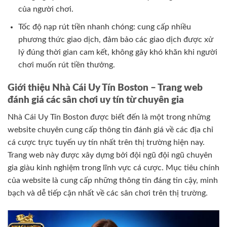
của người chơi.
Tốc độ nạp rút tiền nhanh chóng: cung cấp nhiều
phương thức giao dịch, đảm bảo các giao dịch được xử
lý đúng thời gian cam kết, không gây khó khăn khi người
chơi muốn rút tiền thưởng.
Giới thiệu Nhà Cái Uy Tín Boston – Trang web
đánh giá các sân chơi uy tín từ chuyên gia
Nhà Cái Uy Tín Boston được biết đến là một trong những
website chuyên cung cấp thông tin đánh giá về các địa chỉ
cá cược trực tuyến uy tín nhất trên thị trường hiện nay.
Trang web này được xây dựng bởi đội ngũ đội ngũ chuyên
gia giàu kinh nghiệm trong lĩnh vực cá cược. Mục tiêu chính
của website là cung cấp những thông tin đáng tin cậy, minh
bạch và dễ tiếp cận nhất về các sân chơi trên thị trường.