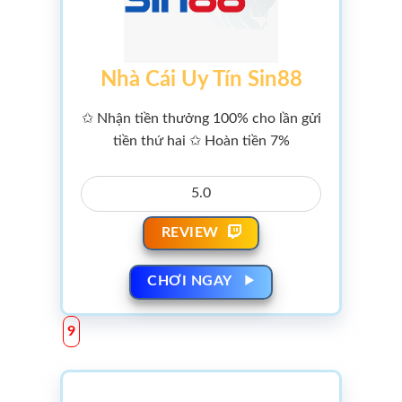
Nhà Cái Uy Tín Sin88
✩ Nhận tiền thưởng 100% cho lần gửi
tiền thứ hai ✩ Hoàn tiền 7%
5.0
REVIEW
CHƠI NGAY