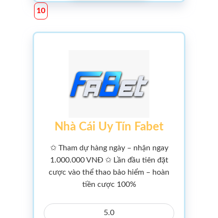
Nhà Cái Uy Tín Fabet
✩ Tham dự hàng ngày – nhận ngay
1.000.000 VNĐ ✩ Lần đầu tiên đặt
cược vào thể thao bảo hiểm – hoàn
tiền cược 100%
5.0