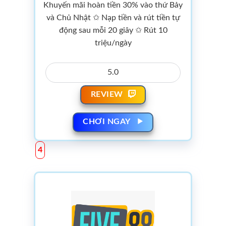
Khuyến mãi hoàn tiền 30% vào thứ Bảy
và Chủ Nhật ✩ Nạp tiền và rút tiền tự
động sau mỗi 20 giây ✩ Rút 10
triệu/ngày
5.0
REVIEW
CHƠI NGAY