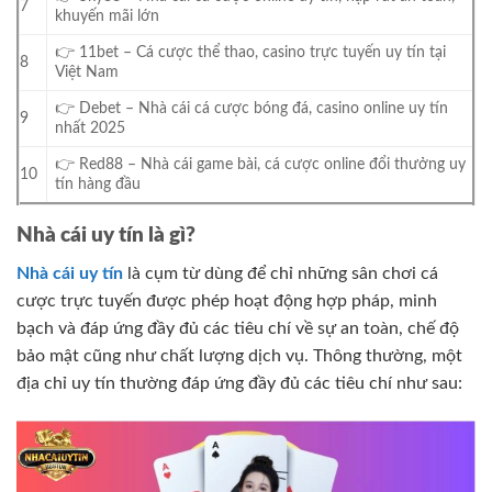
7
khuyến mãi lớn
👉 11bet – Cá cược thể thao, casino trực tuyến uy tín tại
8
Việt Nam
👉 Debet – Nhà cái cá cược bóng đá, casino online uy tín
9
nhất 2025
👉 Red88 – Nhà cái game bài, cá cược online đổi thưởng uy
10
tín hàng đầu
Nhà cái uy tín là gì?
Nhà cái uy tín
là cụm từ dùng để chỉ những sân chơi cá
cược trực tuyến được phép hoạt động hợp pháp, minh
bạch và đáp ứng đầy đủ các tiêu chí về sự an toàn, chế độ
bảo mật cũng như chất lượng dịch vụ. Thông thường, một
địa chỉ uy tín thường đáp ứng đầy đủ các tiêu chí như sau: