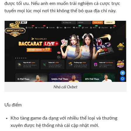
được tối ưu. Nếu anh em muốn trải nghiệm cá cược trực
tuyến mọi lúc mọi nơi thì không thể bỏ qua địa chỉ này.
Nhà cái Oxbet
Ưu điểm
Kho tàng game đa dạng với nhiều thể loại và thường
xuyên được hệ thống nhà cái cập nhật mới.