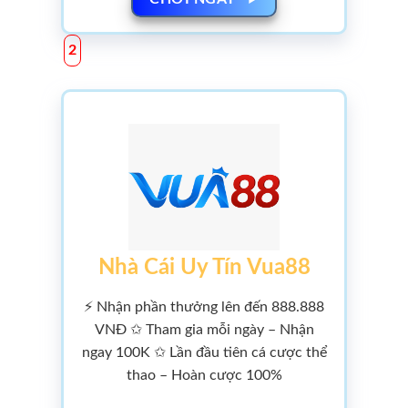
Nhà Cái Uy Tín Vua88
⚡ Nhận phần thưởng lên đến 888.888
VNĐ ✩ Tham gia mỗi ngày – Nhận
ngay 100K ✩ Lần đầu tiên cá cược thể
thao – Hoàn cược 100%