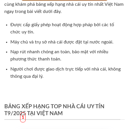
cùng khám phá bảng xếp hạng nhà cái uy tín nhất Việt Nam
ngay trong bài viết dưới đây.
Được cấp giấy phép hoạt động hợp pháp bởi các tố
chức uy tín.
Máy chủ và trụ sở nhà cái được đặt tại nước ngoài.
Nạp rút nhanh chóng an toàn, bảo mật với nhiều
phương thức thanh toán.
Người chơi được giao dịch trực tiếp với nhà cái, không
thông qua đại lý.
BẢNG XẾP HẠNG TOP NHÀ CÁI UY TÍN
T9/2025 TẠI VIỆT NAM