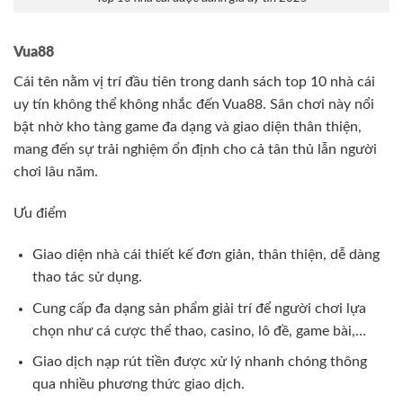
Vua88
Cái tên nằm vị trí đầu tiên trong danh sách top 10 nhà cái
uy tín không thể không nhắc đến Vua88. Sân chơi này nổi
bật nhờ kho tàng game đa dạng và giao diện thân thiện,
mang đến sự trải nghiệm ổn định cho cả tân thủ lẫn người
chơi lâu năm.
Ưu điểm
Giao diện nhà cái thiết kế đơn giản, thân thiện, dễ dàng
thao tác sử dụng.
Cung cấp đa dạng sản phẩm giải trí để người chơi lựa
chọn như cá cược thể thao, casino, lô đề, game bài,…
Giao dịch nạp rút tiền được xử lý nhanh chóng thông
qua nhiều phương thức giao dịch.