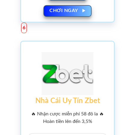
CHƠI NGAY
Nhà Cái Uy Tín Zbet
🔥 Nhận cược miễn phí 58 đô la 🔥
Hoàn tiền lên đến 3,5%