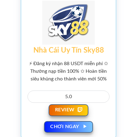
Nhà Cái Uy Tín Sky88
⚡ Đăng ký nhận 88 USDT miễn phí ✩
Thưởng nạp tiền 100% ✩ Hoàn tiền
siêu khủng cho thành viên mới 50%
5.0
REVIEW
CHƠI NGAY