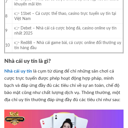
7
khuyến mãi lớn
👉 11bet – Cá cược thể thao, casino trực tuyến uy tín tại
8
Việt Nam
👉 Debet – Nhà cái cá cược bóng đá, casino online uy tín
9
nhất 2025
👉 Red88 – Nhà cái game bài, cá cược online đổi thưởng uy
10
tín hàng đầu
Nhà cái uy tín là gì?
Nhà cái uy tín
là cụm từ dùng để chỉ những sân chơi cá
cược trực tuyến được phép hoạt động hợp pháp, minh
bạch và đáp ứng đầy đủ các tiêu chí về sự an toàn, chế độ
bảo mật cũng như chất lượng dịch vụ. Thông thường, một
địa chỉ uy tín thường đáp ứng đầy đủ các tiêu chí như sau: