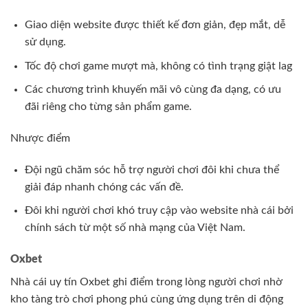
Giao diện website được thiết kế đơn giản, đẹp mắt, dễ
sử dụng.
Tốc độ chơi game mượt mà, không có tình trạng giật lag
Các chương trình khuyến mãi vô cùng đa dạng, có ưu
đãi riêng cho từng sản phẩm game.
Nhược điểm
Đội ngũ chăm sóc hỗ trợ người chơi đôi khi chưa thể
giải đáp nhanh chóng các vấn đề.
Đôi khi người chơi khó truy cập vào website nhà cái bởi
chính sách từ một số nhà mạng của Việt Nam.
Oxbet
Nhà cái uy tín Oxbet ghi điểm trong lòng người chơi nhờ
kho tàng trò chơi phong phú cùng ứng dụng trên di động