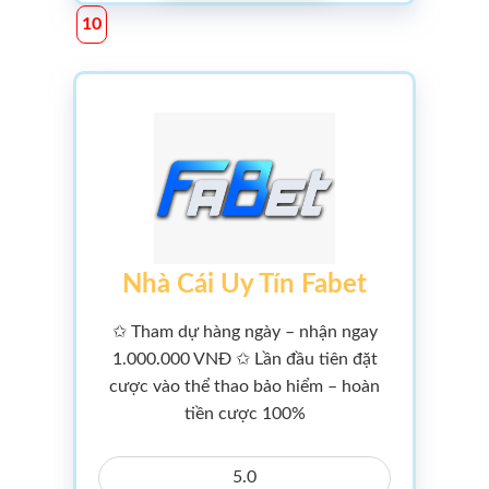
Nhà Cái Uy Tín Fabet
✩ Tham dự hàng ngày – nhận ngay
1.000.000 VNĐ ✩ Lần đầu tiên đặt
cược vào thể thao bảo hiểm – hoàn
tiền cược 100%
5.0