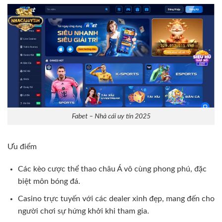
Fabet – Nhà cái uy tín 2025
Ưu điểm
Các kèo cược thể thao châu Á vô cùng phong phú, đặc
biệt môn bóng đá.
Casino trực tuyến với các dealer xinh đẹp, mang đến cho
người chơi sự hứng khởi khi tham gia.