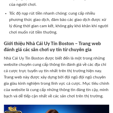
của người chơi.
Tốc độ nạp rút tiền nhanh chóng: cung cấp nhiều
phương thức giao dịch, đảm bảo các giao dịch được xử
lý đúng thời gian cam kết, không gây khó khăn khi người
chơi muốn rút tiền thưởng.
Giới thiệu Nhà Cái Uy Tín Boston – Trang web
đánh giá các sân chơi uy tín từ chuyên gia
Nhà Cái Uy Tín Boston được biết đến là một trong những
website chuyên cung cấp thông tin đánh giá về các địa chỉ
cá cược trực tuyến uy tín nhất trên thị trường hiện nay.
Trang web này được xây dựng bởi đội ngũ đội ngũ chuyên
gia giàu kinh nghiệm trong lĩnh vực cá cược. Mục tiêu chính
của website là cung cấp những thông tin đáng tin cậy, minh
bạch và dễ tiếp cận nhất về các sân chơi trên thị trường.