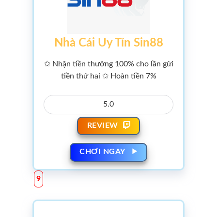
Nhà Cái Uy Tín Sin88
✩ Nhận tiền thưởng 100% cho lần gửi
tiền thứ hai ✩ Hoàn tiền 7%
5.0
REVIEW
CHƠI NGAY