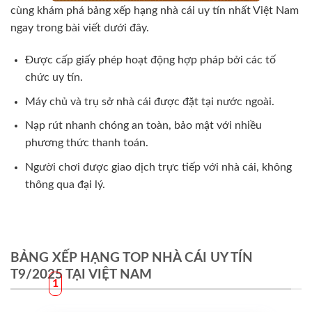
cùng khám phá bảng xếp hạng nhà cái uy tín nhất Việt Nam
ngay trong bài viết dưới đây.
Được cấp giấy phép hoạt động hợp pháp bởi các tố
chức uy tín.
Máy chủ và trụ sở nhà cái được đặt tại nước ngoài.
Nạp rút nhanh chóng an toàn, bảo mật với nhiều
phương thức thanh toán.
Người chơi được giao dịch trực tiếp với nhà cái, không
thông qua đại lý.
BẢNG XẾP HẠNG TOP NHÀ CÁI UY TÍN
T9/2025 TẠI VIỆT NAM