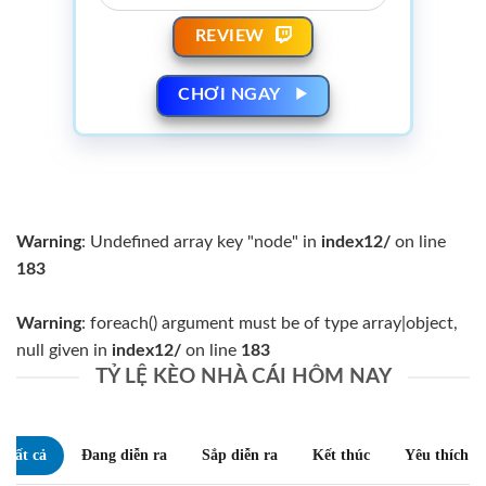
REVIEW
CHƠI NGAY
Warning
: Undefined array key "node" in
index12/
on line
183
Warning
: foreach() argument must be of type array|object,
null given in
index12/
on line
183
TỶ LỆ KÈO NHÀ CÁI HÔM NAY
Tất cả
Đang diễn ra
Sắp diễn ra
Kết thúc
Yêu thích
0