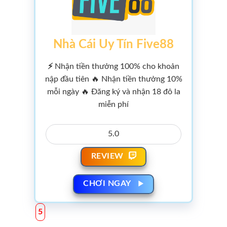
Nhà Cái Uy Tín Five88
⚡
Nhận tiền thưởng 100% cho khoản
nập đầu tiên 🔥 Nhận tiền thưởng 10%
mỗi ngày 🔥 Đăng ký và nhận 18 đô la
miễn phí
5.0
REVIEW
CHƠI NGAY