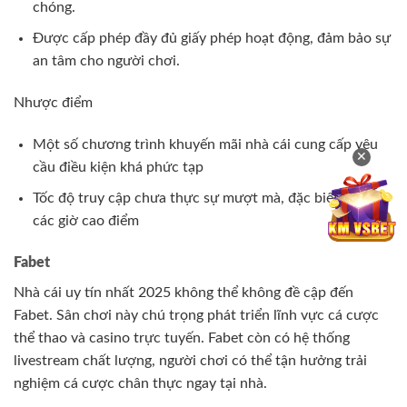
chóng.
Được cấp phép đầy đủ giấy phép hoạt động, đảm bảo sự
an tâm cho người chơi.
Nhược điểm
Một số chương trình khuyến mãi nhà cái cung cấp yêu
✕
cầu điều kiện khá phức tạp
Tốc độ truy cập chưa thực sự mượt mà, đặc biệt là vào
các giờ cao điểm
Fabet
Nhà cái uy tín nhất 2025 không thể không đề cập đến
Fabet. Sân chơi này chú trọng phát triển lĩnh vực cá cược
thể thao và casino trực tuyến. Fabet còn có hệ thống
livestream chất lượng, người chơi có thể tận hưởng trải
nghiệm cá cược chân thực ngay tại nhà.