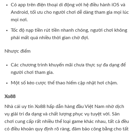
Có app trên điện thoại di động với hệ điều hành iOS và
Android, tối ưu cho người chơi dễ dàng tham gia mọi lúc
mọi nơi.
Tốc độ nạp tiền rút tiền nhanh chóng, người chơi không
phải mất quá nhiều thời gian chờ đợi.
Nhược điểm
Các chương trình khuyến mãi chưa thực sự đa dạng để
người chơi tham gia.
Một số kèo cược thể thao hiếm cập nhật hơi chậm.
Xo88
Nhà cái uy tín Xo88 hấp dẫn hàng đầu Việt Nam nhờ dịch
vụ giải trí đa dạng và chất lượng phục vụ tuyệt vời. Sân
chơi cung cấp rất nhiều thể loại game khác nhau, tất cả đều
có điều khoản quy định rõ ràng, đảm bảo công bằng cho tất