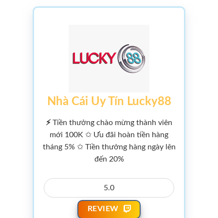
Nhà Cái Uy Tín Lucky88
⚡
Tiền thưởng chào mừng thành viên
mới 100K ✩ Ưu đãi hoàn tiền hàng
tháng 5% ✩ Tiền thưởng hàng ngày lên
đến 20%
5.0
REVIEW