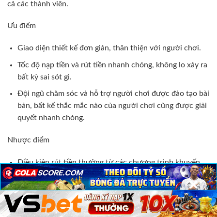
cả các thành viên.
Ưu điểm
Giao diện thiết kế đơn giản, thân thiện với người chơi.
Tốc độ nạp tiền và rút tiền nhanh chóng, không lo xảy ra
bất kỳ sai sót gì.
Đội ngũ chăm sóc và hỗ trợ người chơi được đào tạo bài
bản, bất kể thắc mắc nào của người chơi cũng được giải
quyết nhanh chóng.
Nhược điểm
Điều kiện rút tiền thưởng từ các chương trình khuyến
mãi còn khá khắt khe.
×
×
×
Tốc độ truy cập game đôi lúc còn giật lag, chưa được
✖️
mượt mà.