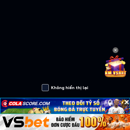
✕
Không hiển thị lại
×
×
×