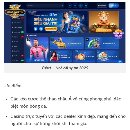
Fabet – Nhà cái uy tín 2025
Ưu điểm
Các kèo cược thể thao châu Á vô cùng phong phú, đặc
biệt môn bóng đá.
Casino trực tuyến với các dealer xinh đẹp, mang đến cho
người chơi sự hứng khởi khi tham gia.