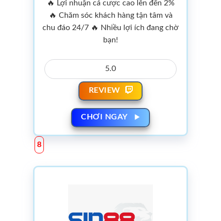
🔥 Lợi nhuận cá cược cao lên đến 2%
🔥 Chăm sóc khách hàng tận tâm và
chu đáo 24/7 🔥 Nhiều lợi ích đang chờ
bạn!
5.0
REVIEW
CHƠI NGAY