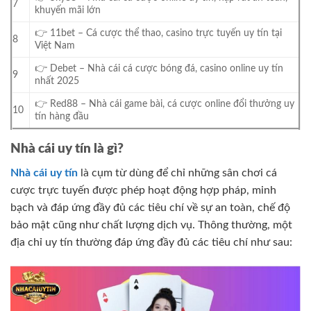
7
khuyến mãi lớn
👉 11bet – Cá cược thể thao, casino trực tuyến uy tín tại
8
Việt Nam
👉 Debet – Nhà cái cá cược bóng đá, casino online uy tín
9
nhất 2025
👉 Red88 – Nhà cái game bài, cá cược online đổi thưởng uy
10
tín hàng đầu
Nhà cái uy tín là gì?
Nhà cái uy tín
là cụm từ dùng để chỉ những sân chơi cá
cược trực tuyến được phép hoạt động hợp pháp, minh
bạch và đáp ứng đầy đủ các tiêu chí về sự an toàn, chế độ
bảo mật cũng như chất lượng dịch vụ. Thông thường, một
địa chỉ uy tín thường đáp ứng đầy đủ các tiêu chí như sau: