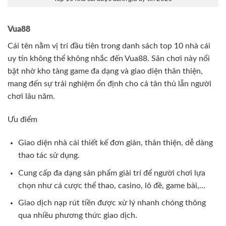
Vua88
Cái tên nằm vị trí đầu tiên trong danh sách top 10 nhà cái
uy tín không thể không nhắc đến Vua88. Sân chơi này nổi
bật nhờ kho tàng game đa dạng và giao diện thân thiện,
mang đến sự trải nghiệm ổn định cho cả tân thủ lẫn người
chơi lâu năm.
Ưu điểm
Giao diện nhà cái thiết kế đơn giản, thân thiện, dễ dàng
thao tác sử dụng.
Cung cấp đa dạng sản phẩm giải trí để người chơi lựa
chọn như cá cược thể thao, casino, lô đề, game bài,…
Giao dịch nạp rút tiền được xử lý nhanh chóng thông
qua nhiều phương thức giao dịch.