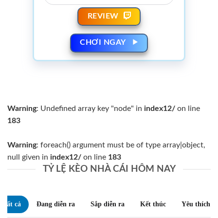
REVIEW
CHƠI NGAY
Warning
: Undefined array key "node" in
index12/
on line
183
Warning
: foreach() argument must be of type array|object,
null given in
index12/
on line
183
TỶ LỆ KÈO NHÀ CÁI HÔM NAY
Tất cả
Đang diễn ra
Sắp diễn ra
Kết thúc
Yêu thích
0