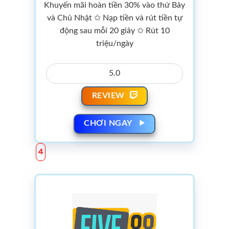
Khuyến mãi hoàn tiền 30% vào thứ Bảy
và Chủ Nhật ✩ Nạp tiền và rút tiền tự
động sau mỗi 20 giây ✩ Rút 10
triệu/ngày
5.0
REVIEW
CHƠI NGAY