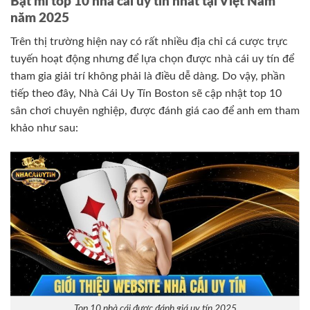
Bật mí top 10 nhà cái uy tín nhất tại Việt Nam
năm 2025
Trên thị trường hiện nay có rất nhiều địa chỉ cá cược trực
tuyến hoạt động nhưng để lựa chọn được nhà cái uy tín để
tham gia giải trí không phải là điều dễ dàng. Do vậy, phần
tiếp theo đây, Nhà Cái Uy Tín Boston sẽ cập nhật top 10
sân chơi chuyên nghiệp, được đánh giá cao để anh em tham
khảo như sau:
Top 10 nhà cái được đánh giá uy tín 2025