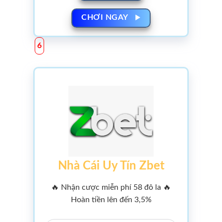
CHƠI NGAY
Nhà Cái Uy Tín Zbet
🔥 Nhận cược miễn phí 58 đô la 🔥
Hoàn tiền lên đến 3,5%