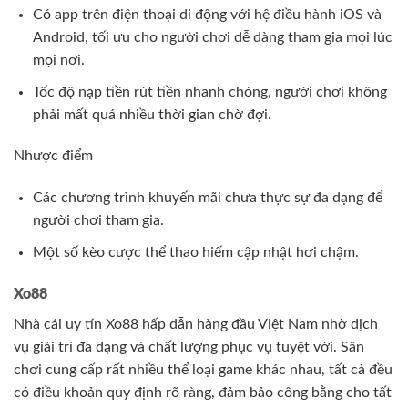
Có app trên điện thoại di động với hệ điều hành iOS và
Android, tối ưu cho người chơi dễ dàng tham gia mọi lúc
mọi nơi.
Tốc độ nạp tiền rút tiền nhanh chóng, người chơi không
phải mất quá nhiều thời gian chờ đợi.
Nhược điểm
Các chương trình khuyến mãi chưa thực sự đa dạng để
người chơi tham gia.
Một số kèo cược thể thao hiếm cập nhật hơi chậm.
Xo88
Nhà cái uy tín Xo88 hấp dẫn hàng đầu Việt Nam nhờ dịch
vụ giải trí đa dạng và chất lượng phục vụ tuyệt vời. Sân
chơi cung cấp rất nhiều thể loại game khác nhau, tất cả đều
có điều khoản quy định rõ ràng, đảm bảo công bằng cho tất