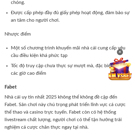
chóng.
Được cấp phép đầy đủ giấy phép hoạt động, đảm bảo sự
an tâm cho người chơi.
Nhược điểm
Một số chương trình khuyến mãi nhà cái cung cấp yêu
✕
cầu điều kiện khá phức tạp
Tốc độ truy cập chưa thực sự mượt mà, đặc biệt là vào
các giờ cao điểm
Fabet
Nhà cái uy tín nhất 2025 không thể không đề cập đến
Fabet. Sân chơi này chú trọng phát triển lĩnh vực cá cược
thể thao và casino trực tuyến. Fabet còn có hệ thống
livestream chất lượng, người chơi có thể tận hưởng trải
nghiệm cá cược chân thực ngay tại nhà.