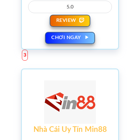
5.0
REVIEW
CHƠI NGAY
Nhà Cái Uy Tín Min88