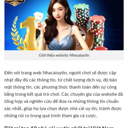
Giới thiệu website Nhacaiuytin
Đến với trang web Nhacaiuytin, người chơi sẽ được cập
nhật đầy đủ các thông tin, từ chất lượng dịch vụ, độ bảo
mật thông tin, các phương thức thanh toán đến sự công
bằng trong kết quả trò chơi. Các chuyên gia của website đã
tổng hợp và nghiên cứu để đưa ra những thông tin chuẩn
xác nhất, giúp họ lựa chọn được nhà cái uy tín, tránh được
những rủi ro trong quá trình tham gia cá cược.