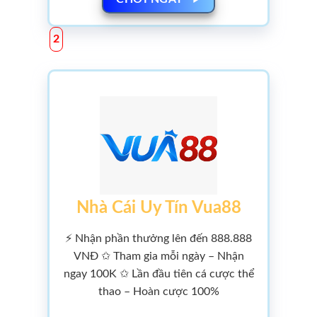
Nhà Cái Uy Tín Vua88
⚡ Nhận phần thưởng lên đến 888.888
VNĐ ✩ Tham gia mỗi ngày – Nhận
ngay 100K ✩ Lần đầu tiên cá cược thể
thao – Hoàn cược 100%