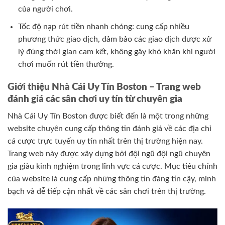
của người chơi.
Tốc độ nạp rút tiền nhanh chóng: cung cấp nhiều
phương thức giao dịch, đảm bảo các giao dịch được xử
lý đúng thời gian cam kết, không gây khó khăn khi người
chơi muốn rút tiền thưởng.
Giới thiệu Nhà Cái Uy Tín Boston – Trang web
đánh giá các sân chơi uy tín từ chuyên gia
Nhà Cái Uy Tín Boston được biết đến là một trong những
website chuyên cung cấp thông tin đánh giá về các địa chỉ
cá cược trực tuyến uy tín nhất trên thị trường hiện nay.
Trang web này được xây dựng bởi đội ngũ đội ngũ chuyên
gia giàu kinh nghiệm trong lĩnh vực cá cược. Mục tiêu chính
của website là cung cấp những thông tin đáng tin cậy, minh
bạch và dễ tiếp cận nhất về các sân chơi trên thị trường.