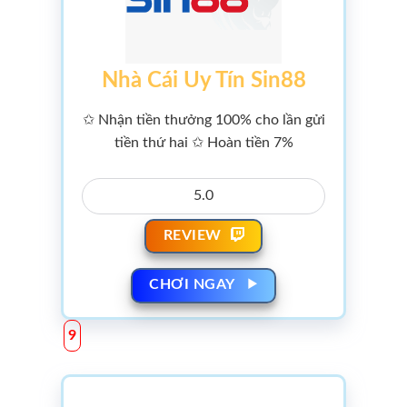
Nhà Cái Uy Tín Sin88
✩ Nhận tiền thưởng 100% cho lần gửi
tiền thứ hai ✩ Hoàn tiền 7%
5.0
REVIEW
CHƠI NGAY