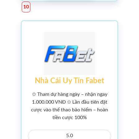
Nhà Cái Uy Tín Fabet
✩ Tham dự hàng ngày – nhận ngay
1.000.000 VNĐ ✩ Lần đầu tiên đặt
cược vào thể thao bảo hiểm – hoàn
tiền cược 100%
5.0