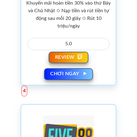
Khuyến mãi hoàn tiền 30% vào thứ Bảy
và Chủ Nhật ✩ Nạp tiền và rút tiền tự
động sau mỗi 20 giây ✩ Rút 10
triệu/ngày
5.0
REVIEW
CHƠI NGAY