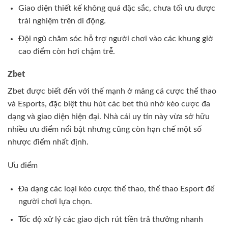
Giao diện thiết kế không quá đặc sắc, chưa tối ưu được
trải nghiệm trên di động.
Đội ngũ chăm sóc hỗ trợ người chơi vào các khung giờ
cao điểm còn hơi chậm trễ.
Zbet
Zbet được biết đến với thế mạnh ở mảng cá cược thể thao
và Esports, đặc biệt thu hút các bet thủ nhờ kèo cược đa
dạng và giao diện hiện đại. Nhà cái uy tín này vừa sở hữu
nhiều ưu điểm nổi bật nhưng cũng còn hạn chế một số
nhược điểm nhất định.
Ưu điểm
Đa dạng các loại kèo cược thể thao, thể thao Esport để
người chơi lựa chọn.
Tốc độ xử lý các giao dịch rút tiền trả thưởng nhanh