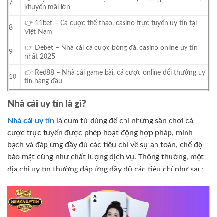
7
khuyến mãi lớn
👉 11bet – Cá cược thể thao, casino trực tuyến uy tín tại
8
Việt Nam
👉 Debet – Nhà cái cá cược bóng đá, casino online uy tín
9
nhất 2025
👉 Red88 – Nhà cái game bài, cá cược online đổi thưởng uy
10
tín hàng đầu
Nhà cái uy tín là gì?
Nhà cái uy tín
là cụm từ dùng để chỉ những sân chơi cá
cược trực tuyến được phép hoạt động hợp pháp, minh
bạch và đáp ứng đầy đủ các tiêu chí về sự an toàn, chế độ
bảo mật cũng như chất lượng dịch vụ. Thông thường, một
địa chỉ uy tín thường đáp ứng đầy đủ các tiêu chí như sau: