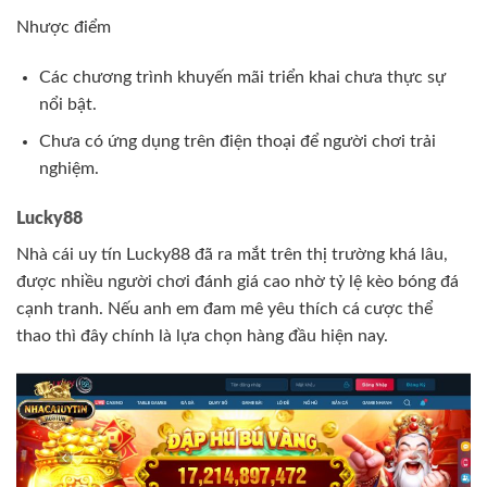
Nhược điểm
Các chương trình khuyến mãi triển khai chưa thực sự
nổi bật.
Chưa có ứng dụng trên điện thoại để người chơi trải
nghiệm.
Lucky88
Nhà cái uy tín Lucky88 đã ra mắt trên thị trường khá lâu,
được nhiều người chơi đánh giá cao nhờ tỷ lệ kèo bóng đá
cạnh tranh. Nếu anh em đam mê yêu thích cá cược thể
thao thì đây chính là lựa chọn hàng đầu hiện nay.