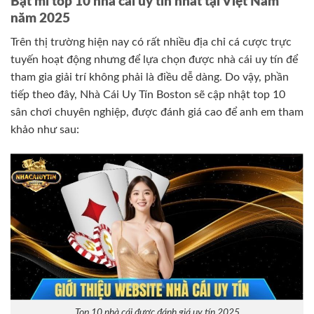
Bật mí top 10 nhà cái uy tín nhất tại Việt Nam
năm 2025
Trên thị trường hiện nay có rất nhiều địa chỉ cá cược trực
tuyến hoạt động nhưng để lựa chọn được nhà cái uy tín để
tham gia giải trí không phải là điều dễ dàng. Do vậy, phần
tiếp theo đây, Nhà Cái Uy Tín Boston sẽ cập nhật top 10
sân chơi chuyên nghiệp, được đánh giá cao để anh em tham
khảo như sau:
Top 10 nhà cái được đánh giá uy tín 2025