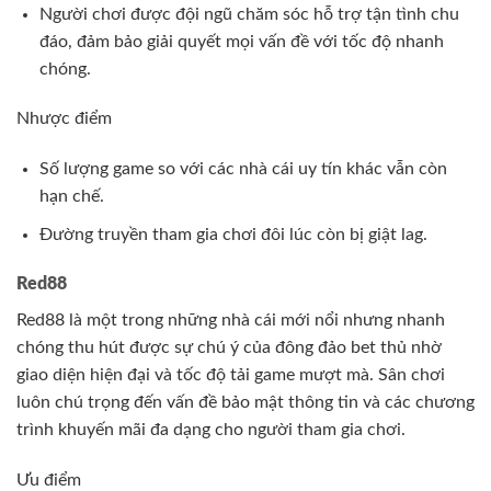
Người chơi được đội ngũ chăm sóc hỗ trợ tận tình chu
đáo, đảm bảo giải quyết mọi vấn đề với tốc độ nhanh
chóng.
Nhược điểm
Số lượng game so với các nhà cái uy tín khác vẫn còn
hạn chế.
Đường truyền tham gia chơi đôi lúc còn bị giật lag.
Red88
Red88 là một trong những nhà cái mới nổi nhưng nhanh
chóng thu hút được sự chú ý của đông đảo bet thủ nhờ
giao diện hiện đại và tốc độ tải game mượt mà. Sân chơi
luôn chú trọng đến vấn đề bảo mật thông tin và các chương
trình khuyến mãi đa dạng cho người tham gia chơi.
Ưu điểm