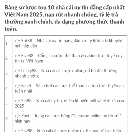
Bảng sơ lược top 10 nhà cái uy tín đẳng cấp nhất
Việt Nam 2025, nạp rút nhanh chóng, tỷ lệ trả
thưởng xanh chính, đa dạng phương thức thanh
toán.
👉 Sut88 – Nhà cái uy tín hàng đầu với tỷ lệ kèo & khuyến
1
mãi hấp dẫn
👉 Five88 – Cổng cá cược thể thao & casino trực tuyến uy
2
tín tại Việt Nam
👉 Lucky88 – Nhà cái cá cược online, nổ hũ đổi thưởng
3
nhanh chóng
👉 Fabet – Sân chơi cá cược thể thao, casino trực tuyến an
4
toàn nhất
👉 Sin88 – Nhà cái uy tín, nhiều khuyến mãi và tỷ lệ kèo cao
5
2025
👉 Zbet – Trang cá cược bóng đá, casino online uy tín số 1
6
hiện nay
👉 Sky88 – Nhà cái cá cược online uy tín, nạp rút an toàn,