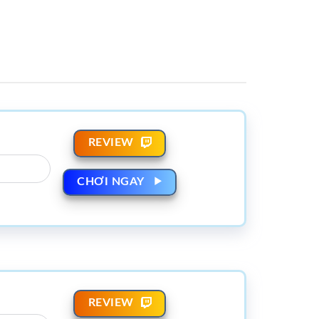
REVIEW
CHƠI NGAY
REVIEW