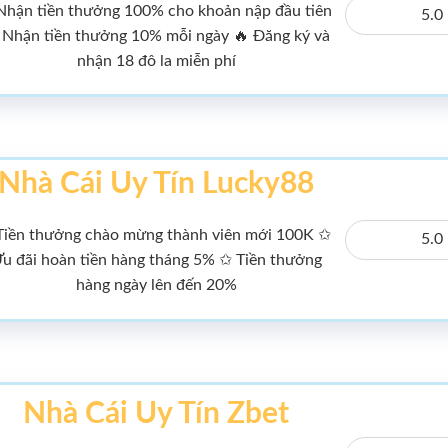
Nhận tiền thưởng 100% cho khoản nập đầu tiên
5.0
 Nhận tiền thưởng 10% mỗi ngày 🔥 Đăng ký và
nhận 18 đô la miễn phí
Nhà Cái Uy Tín Lucky88
Tiền thưởng chào mừng thành viên mới 100K ✩
5.0
u đãi hoàn tiền hàng tháng 5% ✩ Tiền thưởng
hàng ngày lên đến 20%
Nhà Cái Uy Tín Zbet