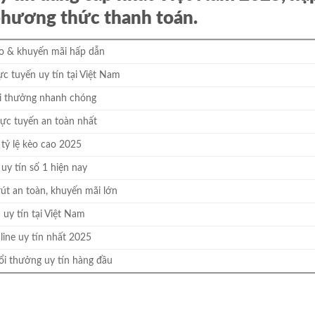
phương thức thanh toán.
kèo & khuyến mãi hấp dẫn
c tuyến uy tín tại Việt Nam
ổi thưởng nhanh chóng
rực tuyến an toàn nhất
 tỷ lệ kèo cao 2025
uy tín số 1 hiện nay
rút an toàn, khuyến mãi lớn
 uy tín tại Việt Nam
line uy tín nhất 2025
ổi thưởng uy tín hàng đầu