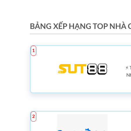
BẢNG XẾP HẠNG TOP NHÀ CÁ
⚡ 
Nh