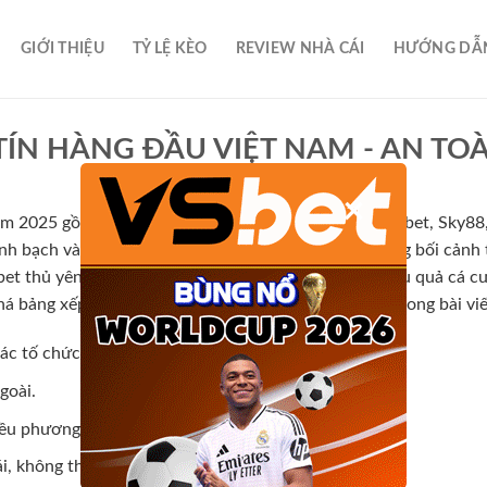
GIỚI THIỆU
TỶ LỆ KÈO
REVIEW NHÀ CÁI
HƯỚNG DẪN
 TÍN HÀNG ĐẦU VIỆT NAM - AN T
×
m 2025 gồm: Sut88, Five88, Lucky88, Fabet, Sin88, Zbet, Sky88
h bạch và đảm bảo quyền lợi người chơi tối đa. Trong bối cảnh 
 bet thủ yên tâm trải nghiệm, tránh rủi ro và tối ưu hiệu quả cá 
 bảng xếp hạng nhà cái uy tín nhất Việt Nam ngay trong bài viế
c tố chức uy tín.
goài.
iều phương thức thanh toán.
i, không thông qua đại lý.