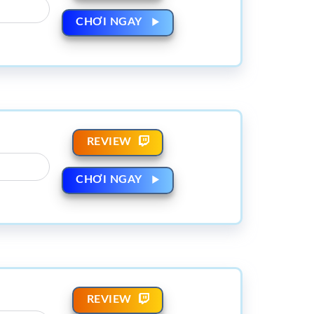
CHƠI NGAY
REVIEW
CHƠI NGAY
REVIEW