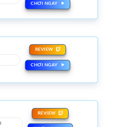
CHƠI NGAY
REVIEW
CHƠI NGAY
REVIEW
0