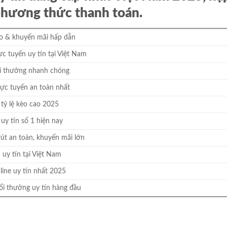
phương thức thanh toán.
kèo & khuyến mãi hấp dẫn
c tuyến uy tín tại Việt Nam
ổi thưởng nhanh chóng
rực tuyến an toàn nhất
 tỷ lệ kèo cao 2025
uy tín số 1 hiện nay
rút an toàn, khuyến mãi lớn
 uy tín tại Việt Nam
line uy tín nhất 2025
ổi thưởng uy tín hàng đầu