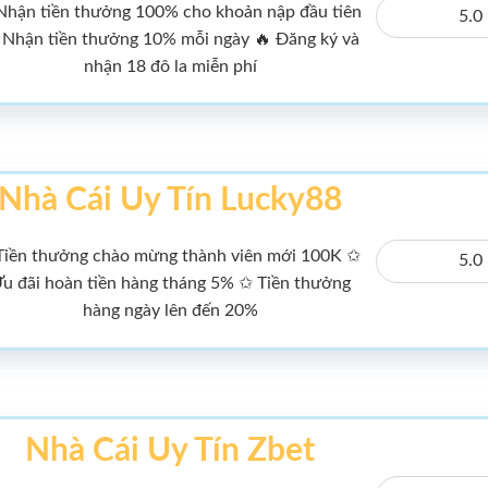
Nhận tiền thưởng 100% cho khoản nập đầu tiên
5.0
 Nhận tiền thưởng 10% mỗi ngày 🔥 Đăng ký và
nhận 18 đô la miễn phí
Nhà Cái Uy Tín Lucky88
Tiền thưởng chào mừng thành viên mới 100K ✩
5.0
u đãi hoàn tiền hàng tháng 5% ✩ Tiền thưởng
hàng ngày lên đến 20%
Nhà Cái Uy Tín Zbet