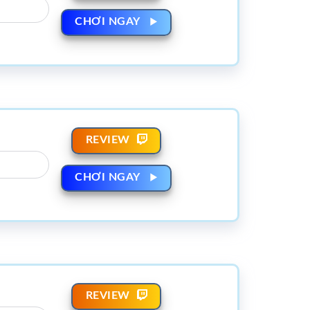
CHƠI NGAY
REVIEW
CHƠI NGAY
REVIEW