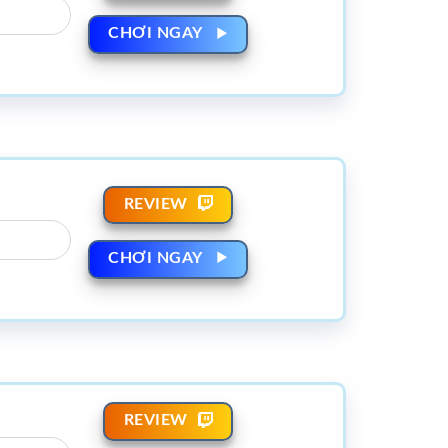
CHƠI NGAY
REVIEW
CHƠI NGAY
REVIEW