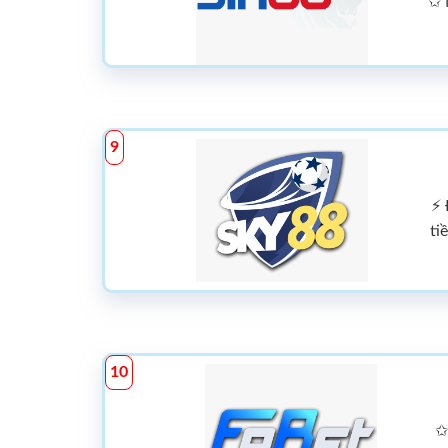
✩ 
⚡ 
ti
✩