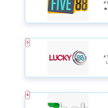
⚡
🔥
⚡
Ư