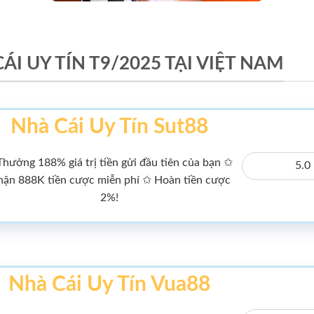
I UY TÍN T9/2025 TẠI VIỆT NAM
Nhà Cái Uy Tín Sut88
Thưởng 188% giá trị tiền gửi đầu tiên của bạn ✩
5.0
ận 888K tiền cược miễn phí ✩ Hoàn tiền cược
2%!
Nhà Cái Uy Tín Vua88