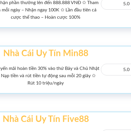
hận phần thưởng lên đến 888.888 VNĐ ✩ Tham
5.0
a mỗi ngày – Nhận ngay 100K ✩ Lần đầu tiên cá
cược thể thao – Hoàn cược 100%
Nhà Cái Uy Tín Min88
yến mãi hoàn tiền 30% vào thứ Bảy và Chủ Nhật
5.0
Nạp tiền và rút tiền tự động sau mỗi 20 giây ✩
Rút 10 triệu/ngày
Nhà Cái Uy Tín Five88