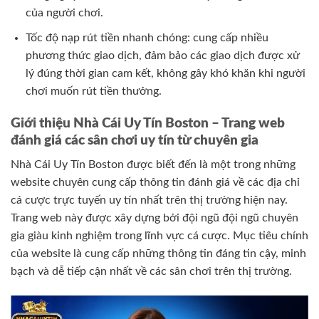
của người chơi.
Tốc độ nạp rút tiền nhanh chóng: cung cấp nhiều
phương thức giao dịch, đảm bảo các giao dịch được xử
lý đúng thời gian cam kết, không gây khó khăn khi người
chơi muốn rút tiền thưởng.
Giới thiệu Nhà Cái Uy Tín Boston – Trang web
đánh giá các sân chơi uy tín từ chuyên gia
Nhà Cái Uy Tín Boston được biết đến là một trong những
website chuyên cung cấp thông tin đánh giá về các địa chỉ
cá cược trực tuyến uy tín nhất trên thị trường hiện nay.
Trang web này được xây dựng bởi đội ngũ đội ngũ chuyên
gia giàu kinh nghiệm trong lĩnh vực cá cược. Mục tiêu chính
của website là cung cấp những thông tin đáng tin cậy, minh
bạch và dễ tiếp cận nhất về các sân chơi trên thị trường.