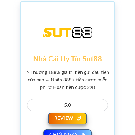
Nhà Cái Uy Tín Sut88
⚡ Thưởng 188% giá trị tiền gửi đầu tiên
của bạn ✩ Nhận 888K tiền cược miễn
phí ✩ Hoàn tiền cược 2%!
5.0
REVIEW
CHƠI NGAY