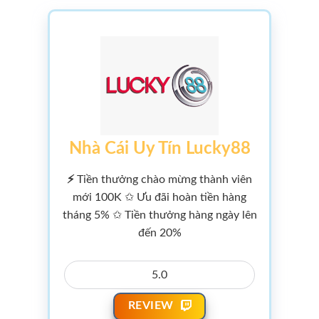
Nhà Cái Uy Tín Lucky88
⚡
Tiền thưởng chào mừng thành viên
mới 100K ✩ Ưu đãi hoàn tiền hàng
tháng 5% ✩ Tiền thưởng hàng ngày lên
đến 20%
5.0
REVIEW