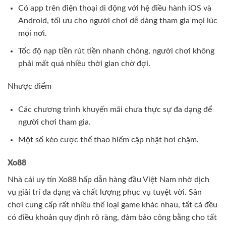
Có app trên điện thoại di động với hệ điều hành iOS và
Android, tối ưu cho người chơi dễ dàng tham gia mọi lúc
mọi nơi.
Tốc độ nạp tiền rút tiền nhanh chóng, người chơi không
phải mất quá nhiều thời gian chờ đợi.
Nhược điểm
Các chương trình khuyến mãi chưa thực sự đa dạng để
người chơi tham gia.
Một số kèo cược thể thao hiếm cập nhật hơi chậm.
Xo88
Nhà cái uy tín Xo88 hấp dẫn hàng đầu Việt Nam nhờ dịch
vụ giải trí đa dạng và chất lượng phục vụ tuyệt vời. Sân
chơi cung cấp rất nhiều thể loại game khác nhau, tất cả đều
có điều khoản quy định rõ ràng, đảm bảo công bằng cho tất