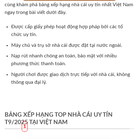
cùng khám phá bảng xếp hạng nhà cái uy tín nhất Việt Nam
ngay trong bài viết dưới đây.
Được cấp giấy phép hoạt động hợp pháp bởi các tố
chức uy tín.
Máy chủ và trụ sở nhà cái được đặt tại nước ngoài.
Nạp rút nhanh chóng an toàn, bảo mật với nhiều
phương thức thanh toán.
Người chơi được giao dịch trực tiếp với nhà cái, không
thông qua đại lý.
BẢNG XẾP HẠNG TOP NHÀ CÁI UY TÍN
T9/2025 TẠI VIỆT NAM