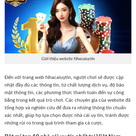
Giới thiệu website Nhacaiuytin
Đến với trang web Nhacaiuytin, người chơi sẽ được cập
nhật đầy đủ các thông tin, từ chất lượng dịch vụ, độ bảo
mật thông tin, các phương thức thanh toán đến sự công
bằng trong kết quả trò chơi. Các chuyên gia của website đã
tổng hợp và nghiên cứu để đưa ra những thông tin chuẩn
xác nhất, giúp họ lựa chọn được nhà cái uy tín, tránh được
những rủi ro trong quá trình tham gia cá cược.