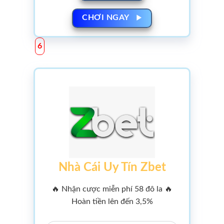
CHƠI NGAY
Nhà Cái Uy Tín Zbet
🔥 Nhận cược miễn phí 58 đô la 🔥
Hoàn tiền lên đến 3,5%