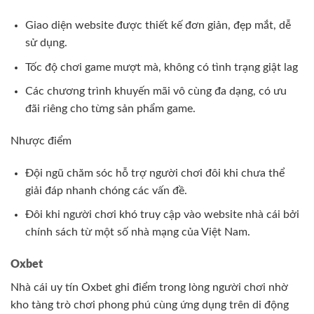
Giao diện website được thiết kế đơn giản, đẹp mắt, dễ
sử dụng.
Tốc độ chơi game mượt mà, không có tình trạng giật lag
Các chương trình khuyến mãi vô cùng đa dạng, có ưu
đãi riêng cho từng sản phẩm game.
Nhược điểm
Đội ngũ chăm sóc hỗ trợ người chơi đôi khi chưa thể
giải đáp nhanh chóng các vấn đề.
Đôi khi người chơi khó truy cập vào website nhà cái bởi
chính sách từ một số nhà mạng của Việt Nam.
Oxbet
Nhà cái uy tín Oxbet ghi điểm trong lòng người chơi nhờ
kho tàng trò chơi phong phú cùng ứng dụng trên di động