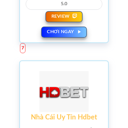
5.0
REVIEW
CHƠI NGAY
Nhà Cái Uy Tín Hdbet