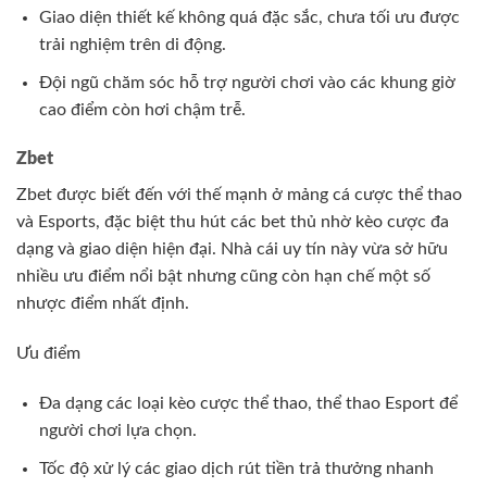
Giao diện thiết kế không quá đặc sắc, chưa tối ưu được
trải nghiệm trên di động.
Đội ngũ chăm sóc hỗ trợ người chơi vào các khung giờ
cao điểm còn hơi chậm trễ.
Zbet
Zbet được biết đến với thế mạnh ở mảng cá cược thể thao
và Esports, đặc biệt thu hút các bet thủ nhờ kèo cược đa
dạng và giao diện hiện đại. Nhà cái uy tín này vừa sở hữu
nhiều ưu điểm nổi bật nhưng cũng còn hạn chế một số
nhược điểm nhất định.
Ưu điểm
Đa dạng các loại kèo cược thể thao, thể thao Esport để
người chơi lựa chọn.
Tốc độ xử lý các giao dịch rút tiền trả thưởng nhanh