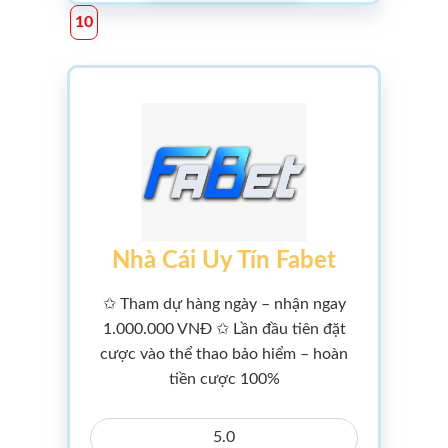
Nhà Cái Uy Tín Fabet
✩ Tham dự hàng ngày – nhận ngay
1.000.000 VNĐ ✩ Lần đầu tiên đặt
cược vào thể thao bảo hiểm – hoàn
tiền cược 100%
5.0