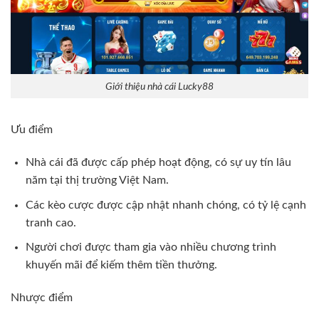
Giới thiệu nhà cái Lucky88
Ưu điểm
Nhà cái đã được cấp phép hoạt động, có sự uy tín lâu
năm tại thị trường Việt Nam.
Các kèo cược được cập nhật nhanh chóng, có tỷ lệ cạnh
tranh cao.
Người chơi được tham gia vào nhiều chương trình
khuyến mãi để kiếm thêm tiền thưởng.
Nhược điểm