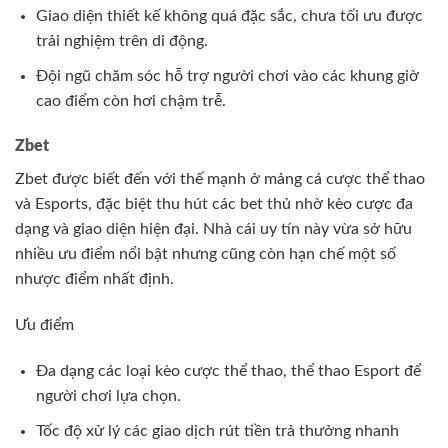
Giao diện thiết kế không quá đặc sắc, chưa tối ưu được
trải nghiệm trên di động.
Đội ngũ chăm sóc hỗ trợ người chơi vào các khung giờ
cao điểm còn hơi chậm trễ.
Zbet
Zbet được biết đến với thế mạnh ở mảng cá cược thể thao
và Esports, đặc biệt thu hút các bet thủ nhờ kèo cược đa
dạng và giao diện hiện đại. Nhà cái uy tín này vừa sở hữu
nhiều ưu điểm nổi bật nhưng cũng còn hạn chế một số
nhược điểm nhất định.
Ưu điểm
Đa dạng các loại kèo cược thể thao, thể thao Esport để
người chơi lựa chọn.
Tốc độ xử lý các giao dịch rút tiền trả thưởng nhanh