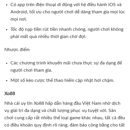
Có app trên điện thoại di động với hệ điều hành iOS và
Android, tối ưu cho người chơi dễ dàng tham gia mọi lúc
mọi nơi.
Tốc độ nạp tiền rút tiền nhanh chóng, người chơi không
phải mất quá nhiều thời gian chờ đợi.
Nhược điểm
Các chương trình khuyến mãi chưa thực sự đa dạng để
người chơi tham gia.
Một số kèo cược thể thao hiếm cập nhật hơi chậm.
Xo88
Nhà cái uy tín Xo88 hấp dẫn hàng đầu Việt Nam nhờ dịch
vụ giải trí đa dạng và chất lượng phục vụ tuyệt vời. Sân
chơi cung cấp rất nhiều thể loại game khác nhau, tất cả đều
có điều khoản quy định rõ ràng, đảm bảo công bằng cho tất