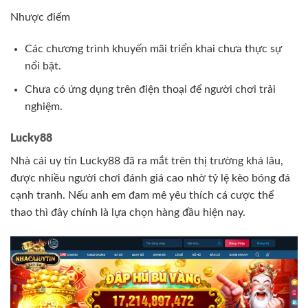
Nhược điểm
Các chương trình khuyến mãi triển khai chưa thực sự
nổi bật.
Chưa có ứng dụng trên điện thoại để người chơi trải
nghiệm.
Lucky88
Nhà cái uy tín Lucky88 đã ra mắt trên thị trường khá lâu,
được nhiều người chơi đánh giá cao nhờ tỷ lệ kèo bóng đá
cạnh tranh. Nếu anh em đam mê yêu thích cá cược thể
thao thì đây chính là lựa chọn hàng đầu hiện nay.