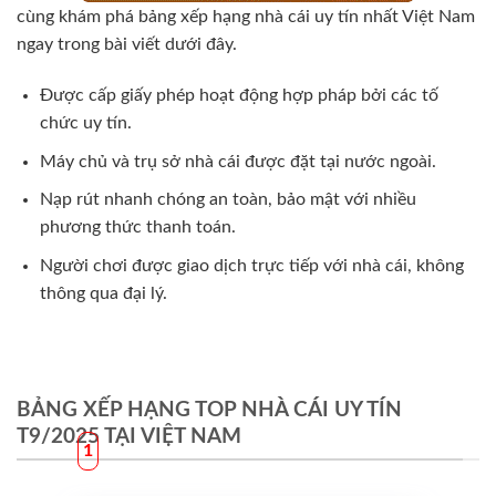
cùng khám phá bảng xếp hạng nhà cái uy tín nhất Việt Nam
ngay trong bài viết dưới đây.
Được cấp giấy phép hoạt động hợp pháp bởi các tố
chức uy tín.
Máy chủ và trụ sở nhà cái được đặt tại nước ngoài.
Nạp rút nhanh chóng an toàn, bảo mật với nhiều
phương thức thanh toán.
Người chơi được giao dịch trực tiếp với nhà cái, không
thông qua đại lý.
BẢNG XẾP HẠNG TOP NHÀ CÁI UY TÍN
T9/2025 TẠI VIỆT NAM