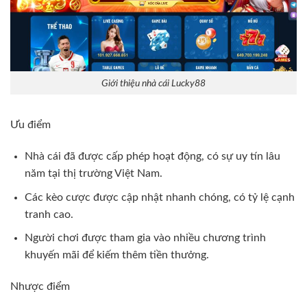
Giới thiệu nhà cái Lucky88
Ưu điểm
Nhà cái đã được cấp phép hoạt động, có sự uy tín lâu
năm tại thị trường Việt Nam.
Các kèo cược được cập nhật nhanh chóng, có tỷ lệ cạnh
tranh cao.
Người chơi được tham gia vào nhiều chương trình
khuyến mãi để kiếm thêm tiền thưởng.
Nhược điểm