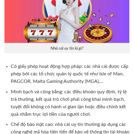
Nhà cái uy tín là gì?
Có giấy phép hoạt động hợp pháp: các nhà cái được cấp
phép bởi các tổ chức quản lý quốc tế như Isle of Man,
PAGCOR, Malta Gaming Authority (MGA),…
Minh bạch và công bằng: các điều khoản quy định, tỷ lệ
trả thưởng, kết quả trò chơi phải công khai minh bạch,
tuyệt đối không có hành vi gian lận hoặc điều chỉnh kết
quả nhằm trục lợi tiền của người chơi.
Chế độ bảo mật cao: nhà cái uy tín thường áp dụng các
công nghệ mã hóa tiên tiến để bảo vệ thông tin tài khoản