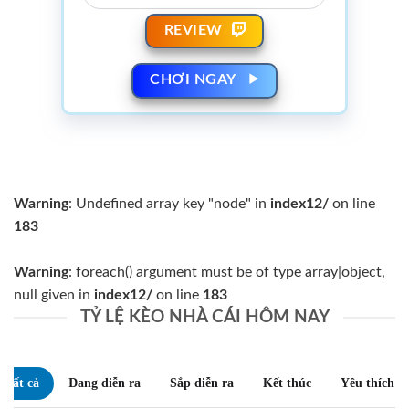
REVIEW
CHƠI NGAY
Warning
: Undefined array key "node" in
index12/
on line
183
Warning
: foreach() argument must be of type array|object,
null given in
index12/
on line
183
TỶ LỆ KÈO NHÀ CÁI HÔM NAY
Tất cả
Đang diễn ra
Sắp diễn ra
Kết thúc
Yêu thích
0