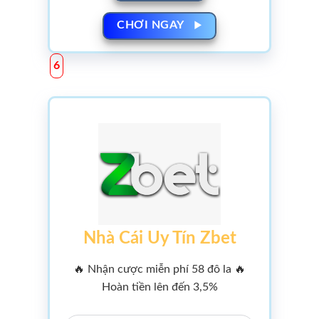
CHƠI NGAY
Nhà Cái Uy Tín Zbet
🔥 Nhận cược miễn phí 58 đô la 🔥
Hoàn tiền lên đến 3,5%