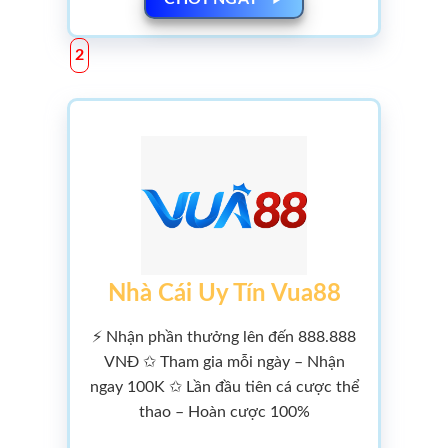
Nhà Cái Uy Tín Vua88
⚡ Nhận phần thưởng lên đến 888.888
VNĐ ✩ Tham gia mỗi ngày – Nhận
ngay 100K ✩ Lần đầu tiên cá cược thể
thao – Hoàn cược 100%