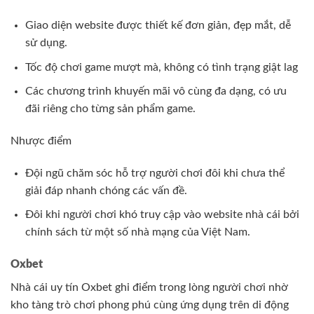
Giao diện website được thiết kế đơn giản, đẹp mắt, dễ
sử dụng.
Tốc độ chơi game mượt mà, không có tình trạng giật lag
Các chương trình khuyến mãi vô cùng đa dạng, có ưu
đãi riêng cho từng sản phẩm game.
Nhược điểm
Đội ngũ chăm sóc hỗ trợ người chơi đôi khi chưa thể
giải đáp nhanh chóng các vấn đề.
Đôi khi người chơi khó truy cập vào website nhà cái bởi
chính sách từ một số nhà mạng của Việt Nam.
Oxbet
Nhà cái uy tín Oxbet ghi điểm trong lòng người chơi nhờ
kho tàng trò chơi phong phú cùng ứng dụng trên di động