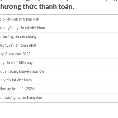
phương thức thanh toán.
kèo & khuyến mãi hấp dẫn
c tuyến uy tín tại Việt Nam
ổi thưởng nhanh chóng
rực tuyến an toàn nhất
 tỷ lệ kèo cao 2025
uy tín số 1 hiện nay
rút an toàn, khuyến mãi lớn
 uy tín tại Việt Nam
line uy tín nhất 2025
ổi thưởng uy tín hàng đầu