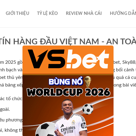
GIỚI THIỆU
TỶ LỆ KÈO
REVIEW NHÀ CÁI
HƯỚNG DẪN
 TÍN HÀNG ĐẦU VIỆT NAM - AN T
×
m 2025 gồm: Sut88, Five88, Lucky88, Fabet, Sin88, Zbet, Sky88
h bạch và đảm bảo quyền lợi người chơi tối đa. Trong bối cảnh 
 bet thủ yên tâm trải nghiệm, tránh rủi ro và tối ưu hiệu quả cá 
 bảng xếp hạng nhà cái uy tín nhất Việt Nam ngay trong bài viế
c tố chức uy tín.
goài.
iều phương thức thanh toán.
i, không thông qua đại lý.