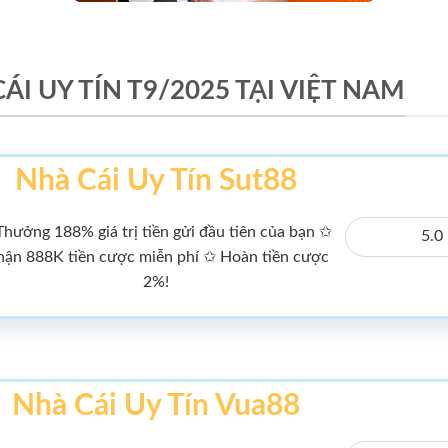
I UY TÍN T9/2025 TẠI VIỆT NAM
Nhà Cái Uy Tín Sut88
Thưởng 188% giá trị tiền gửi đầu tiên của bạn ✩
5.0
ận 888K tiền cược miễn phí ✩ Hoàn tiền cược
2%!
Nhà Cái Uy Tín Vua88