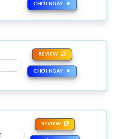
CHƠI NGAY
REVIEW
CHƠI NGAY
REVIEW
0