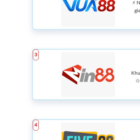
⚡ N
gi
Khu
✩ 