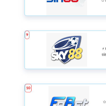
✩ 
⚡ 
ti
✩