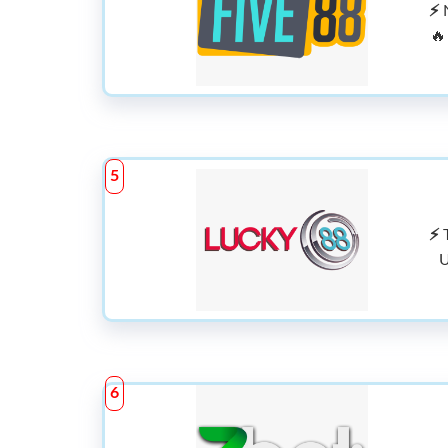
⚡
🔥
⚡
Ư