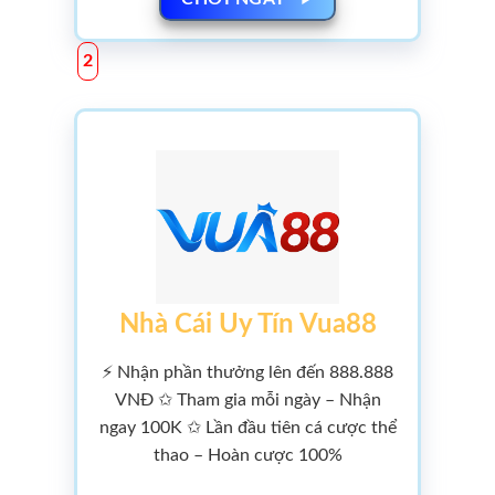
Nhà Cái Uy Tín Vua88
⚡ Nhận phần thưởng lên đến 888.888
VNĐ ✩ Tham gia mỗi ngày – Nhận
ngay 100K ✩ Lần đầu tiên cá cược thể
thao – Hoàn cược 100%