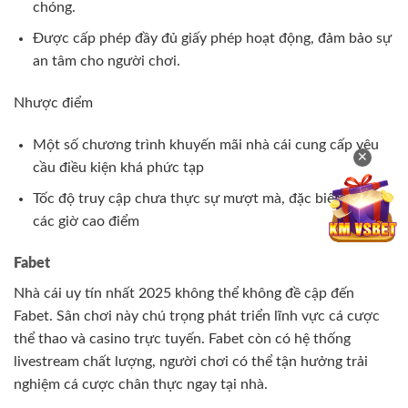
chóng.
Được cấp phép đầy đủ giấy phép hoạt động, đảm bảo sự
an tâm cho người chơi.
Nhược điểm
Một số chương trình khuyến mãi nhà cái cung cấp yêu
✕
cầu điều kiện khá phức tạp
Tốc độ truy cập chưa thực sự mượt mà, đặc biệt là vào
các giờ cao điểm
Fabet
Nhà cái uy tín nhất 2025 không thể không đề cập đến
Fabet. Sân chơi này chú trọng phát triển lĩnh vực cá cược
thể thao và casino trực tuyến. Fabet còn có hệ thống
livestream chất lượng, người chơi có thể tận hưởng trải
nghiệm cá cược chân thực ngay tại nhà.