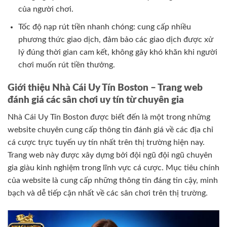
của người chơi.
Tốc độ nạp rút tiền nhanh chóng: cung cấp nhiều
phương thức giao dịch, đảm bảo các giao dịch được xử
lý đúng thời gian cam kết, không gây khó khăn khi người
chơi muốn rút tiền thưởng.
Giới thiệu Nhà Cái Uy Tín Boston – Trang web
đánh giá các sân chơi uy tín từ chuyên gia
Nhà Cái Uy Tín Boston được biết đến là một trong những
website chuyên cung cấp thông tin đánh giá về các địa chỉ
cá cược trực tuyến uy tín nhất trên thị trường hiện nay.
Trang web này được xây dựng bởi đội ngũ đội ngũ chuyên
gia giàu kinh nghiệm trong lĩnh vực cá cược. Mục tiêu chính
của website là cung cấp những thông tin đáng tin cậy, minh
bạch và dễ tiếp cận nhất về các sân chơi trên thị trường.