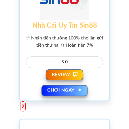
Nhà Cái Uy Tín Sin88
✩ Nhận tiền thưởng 100% cho lần gửi
tiền thứ hai ✩ Hoàn tiền 7%
5.0
REVIEW
CHƠI NGAY