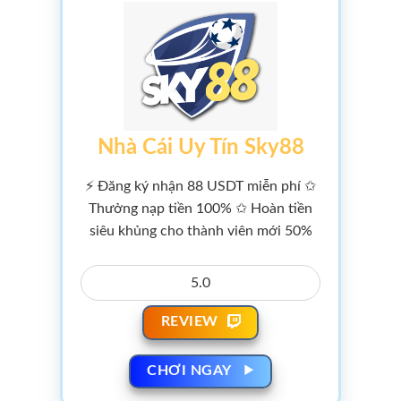
Nhà Cái Uy Tín Sky88
⚡ Đăng ký nhận 88 USDT miễn phí ✩
Thưởng nạp tiền 100% ✩ Hoàn tiền
siêu khủng cho thành viên mới 50%
5.0
REVIEW
CHƠI NGAY