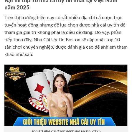
Bật mí top 10 nhà cái uy tín nhất tại Việt Nam
năm 2025
Trên thị trường hiện nay có rất nhiều địa chỉ cá cược trực
tuyến hoạt động nhưng để lựa chọn được nhà cái uy tín để
tham gia giải trí không phải là điều dễ dàng. Do vậy, phần
tiếp theo đây, Nhà Cái Uy Tín Boston sẽ cập nhật top 10
sân chơi chuyên nghiệp, được đánh giá cao để anh em tham
khảo như sau:
Top 10 nhà cái được đánh giá uy tín 2025