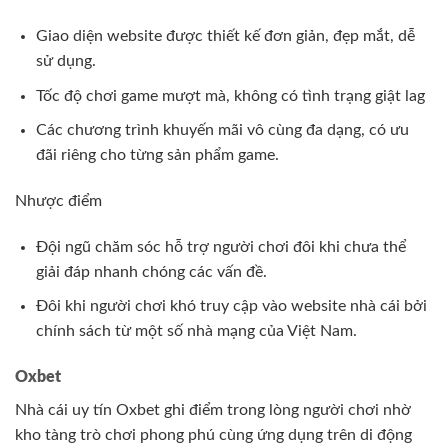
Giao diện website được thiết kế đơn giản, đẹp mắt, dễ
sử dụng.
Tốc độ chơi game mượt mà, không có tình trạng giật lag
Các chương trình khuyến mãi vô cùng đa dạng, có ưu
đãi riêng cho từng sản phẩm game.
Nhược điểm
Đội ngũ chăm sóc hỗ trợ người chơi đôi khi chưa thể
giải đáp nhanh chóng các vấn đề.
Đôi khi người chơi khó truy cập vào website nhà cái bởi
chính sách từ một số nhà mạng của Việt Nam.
Oxbet
Nhà cái uy tín Oxbet ghi điểm trong lòng người chơi nhờ
kho tàng trò chơi phong phú cùng ứng dụng trên di động