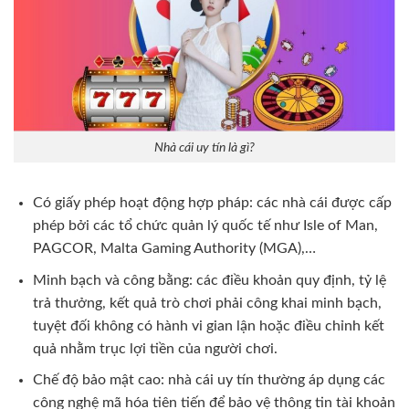
Nhà cái uy tín là gì?
Có giấy phép hoạt động hợp pháp: các nhà cái được cấp
phép bởi các tổ chức quản lý quốc tế như Isle of Man,
PAGCOR, Malta Gaming Authority (MGA),…
Minh bạch và công bằng: các điều khoản quy định, tỷ lệ
trả thưởng, kết quả trò chơi phải công khai minh bạch,
tuyệt đối không có hành vi gian lận hoặc điều chỉnh kết
quả nhằm trục lợi tiền của người chơi.
Chế độ bảo mật cao: nhà cái uy tín thường áp dụng các
công nghệ mã hóa tiên tiến để bảo vệ thông tin tài khoản