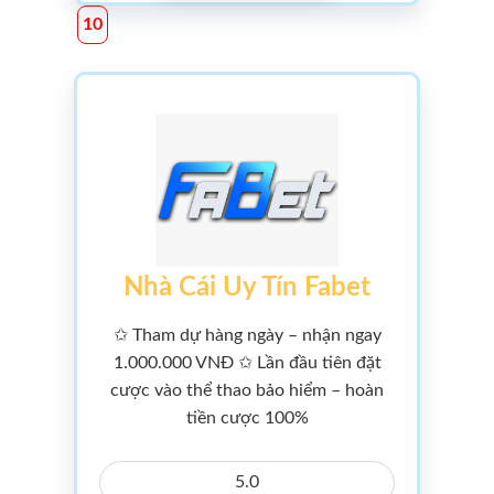
Nhà Cái Uy Tín Fabet
✩ Tham dự hàng ngày – nhận ngay
1.000.000 VNĐ ✩ Lần đầu tiên đặt
cược vào thể thao bảo hiểm – hoàn
tiền cược 100%
5.0