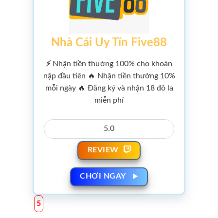
Nhà Cái Uy Tín Five88
⚡
Nhận tiền thưởng 100% cho khoản
nập đầu tiên 🔥 Nhận tiền thưởng 10%
mỗi ngày 🔥 Đăng ký và nhận 18 đô la
miễn phí
5.0
REVIEW
CHƠI NGAY