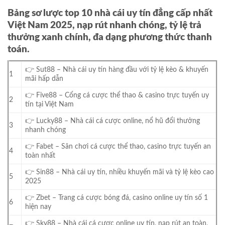
Bảng sơ lược top 10 nhà cái uy tín đẳng cấp nhất
Việt Nam 2025, nạp rút nhanh chóng, tỷ lệ trả
thưởng xanh chính, đa dạng phương thức thanh
toán.
👉 Sut88 – Nhà cái uy tín hàng đầu với tỷ lệ kèo & khuyến
1
mãi hấp dẫn
👉 Five88 – Cổng cá cược thể thao & casino trực tuyến uy
2
tín tại Việt Nam
👉 Lucky88 – Nhà cái cá cược online, nổ hũ đổi thưởng
3
nhanh chóng
👉 Fabet – Sân chơi cá cược thể thao, casino trực tuyến an
4
toàn nhất
👉 Sin88 – Nhà cái uy tín, nhiều khuyến mãi và tỷ lệ kèo cao
5
2025
👉 Zbet – Trang cá cược bóng đá, casino online uy tín số 1
6
hiện nay
👉 Sky88 – Nhà cái cá cược online uy tín, nạp rút an toàn,