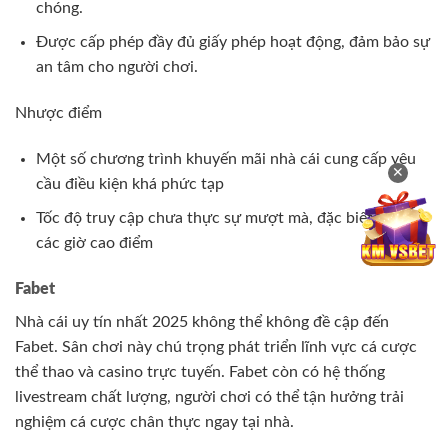
chóng.
Được cấp phép đầy đủ giấy phép hoạt động, đảm bảo sự
an tâm cho người chơi.
Nhược điểm
Một số chương trình khuyến mãi nhà cái cung cấp yêu
✕
cầu điều kiện khá phức tạp
Tốc độ truy cập chưa thực sự mượt mà, đặc biệt là vào
các giờ cao điểm
Fabet
Nhà cái uy tín nhất 2025 không thể không đề cập đến
Fabet. Sân chơi này chú trọng phát triển lĩnh vực cá cược
thể thao và casino trực tuyến. Fabet còn có hệ thống
livestream chất lượng, người chơi có thể tận hưởng trải
nghiệm cá cược chân thực ngay tại nhà.