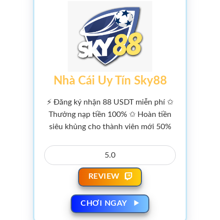
Nhà Cái Uy Tín Sky88
⚡ Đăng ký nhận 88 USDT miễn phí ✩
Thưởng nạp tiền 100% ✩ Hoàn tiền
siêu khủng cho thành viên mới 50%
5.0
REVIEW
CHƠI NGAY