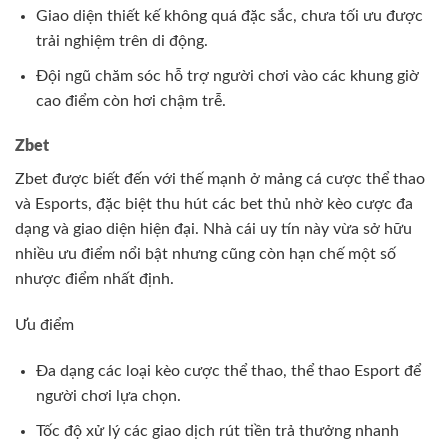
Giao diện thiết kế không quá đặc sắc, chưa tối ưu được
trải nghiệm trên di động.
Đội ngũ chăm sóc hỗ trợ người chơi vào các khung giờ
cao điểm còn hơi chậm trễ.
Zbet
Zbet được biết đến với thế mạnh ở mảng cá cược thể thao
và Esports, đặc biệt thu hút các bet thủ nhờ kèo cược đa
dạng và giao diện hiện đại. Nhà cái uy tín này vừa sở hữu
nhiều ưu điểm nổi bật nhưng cũng còn hạn chế một số
nhược điểm nhất định.
Ưu điểm
Đa dạng các loại kèo cược thể thao, thể thao Esport để
người chơi lựa chọn.
Tốc độ xử lý các giao dịch rút tiền trả thưởng nhanh