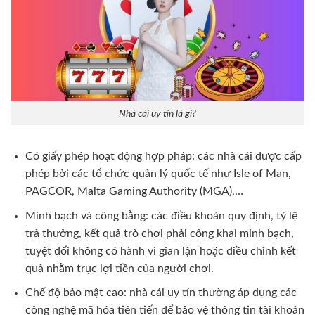
Nhà cái uy tín là gì?
Có giấy phép hoạt động hợp pháp: các nhà cái được cấp
phép bởi các tổ chức quản lý quốc tế như Isle of Man,
PAGCOR, Malta Gaming Authority (MGA),…
Minh bạch và công bằng: các điều khoản quy định, tỷ lệ
trả thưởng, kết quả trò chơi phải công khai minh bạch,
tuyệt đối không có hành vi gian lận hoặc điều chỉnh kết
quả nhằm trục lợi tiền của người chơi.
Chế độ bảo mật cao: nhà cái uy tín thường áp dụng các
công nghệ mã hóa tiên tiến để bảo vệ thông tin tài khoản