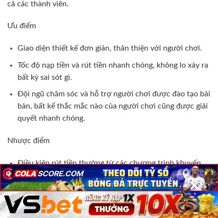
cả các thành viên.
Ưu điểm
Giao diện thiết kế đơn giản, thân thiện với người chơi.
Tốc độ nạp tiền và rút tiền nhanh chóng, không lo xảy ra
bất kỳ sai sót gì.
Đội ngũ chăm sóc và hỗ trợ người chơi được đào tạo bài
bản, bất kể thắc mắc nào của người chơi cũng được giải
quyết nhanh chóng.
Nhược điểm
Điều kiện rút tiền thưởng từ các chương trình khuyến
mãi còn khá khắt khe.
×
×
×
Tốc độ truy cập game đôi lúc còn giật lag, chưa được
✖️
mượt mà.