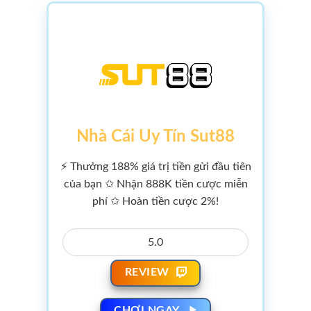
Nhà Cái Uy Tín Sut88
⚡ Thưởng 188% giá trị tiền gửi đầu tiên
của bạn ✩ Nhận 888K tiền cược miễn
phí ✩ Hoàn tiền cược 2%!
5.0
REVIEW
CHƠI NGAY