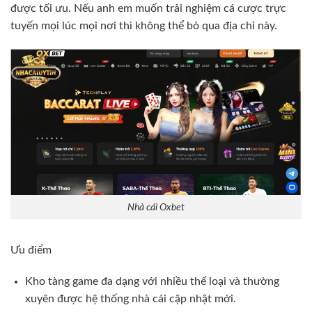
được tối ưu. Nếu anh em muốn trải nghiệm cá cược trực
tuyến mọi lúc mọi nơi thì không thể bỏ qua địa chỉ này.
Nhà cái Oxbet
Ưu điểm
Kho tàng game đa dạng với nhiều thể loại và thường
xuyên được hệ thống nhà cái cập nhật mới.