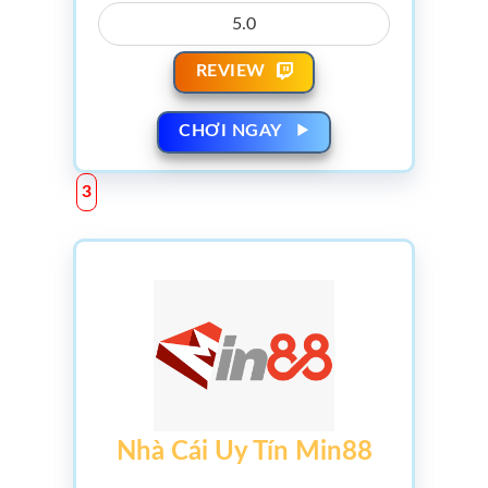
5.0
REVIEW
CHƠI NGAY
Nhà Cái Uy Tín Min88