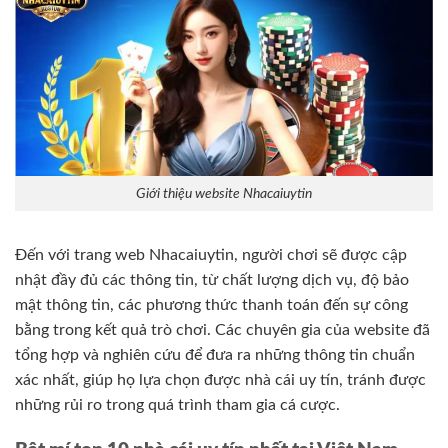
Giới thiệu website Nhacaiuytin
Đến với trang web Nhacaiuytin, người chơi sẽ được cập
nhật đầy đủ các thông tin, từ chất lượng dịch vụ, độ bảo
mật thông tin, các phương thức thanh toán đến sự công
bằng trong kết quả trò chơi. Các chuyên gia của website đã
tổng hợp và nghiên cứu để đưa ra những thông tin chuẩn
xác nhất, giúp họ lựa chọn được nhà cái uy tín, tránh được
những rủi ro trong quá trình tham gia cá cược.