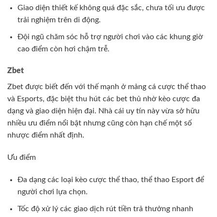
Giao diện thiết kế không quá đặc sắc, chưa tối ưu được
trải nghiệm trên di động.
Đội ngũ chăm sóc hỗ trợ người chơi vào các khung giờ
cao điểm còn hơi chậm trễ.
Zbet
Zbet được biết đến với thế mạnh ở mảng cá cược thể thao
và Esports, đặc biệt thu hút các bet thủ nhờ kèo cược đa
dạng và giao diện hiện đại. Nhà cái uy tín này vừa sở hữu
nhiều ưu điểm nổi bật nhưng cũng còn hạn chế một số
nhược điểm nhất định.
Ưu điểm
Đa dạng các loại kèo cược thể thao, thể thao Esport để
người chơi lựa chọn.
Tốc độ xử lý các giao dịch rút tiền trả thưởng nhanh