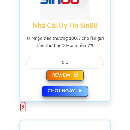
Nhà Cái Uy Tín Sin88
✩ Nhận tiền thưởng 100% cho lần gửi
tiền thứ hai ✩ Hoàn tiền 7%
5.0
REVIEW
CHƠI NGAY