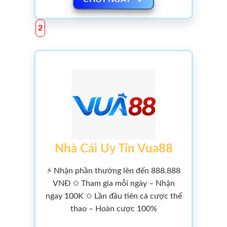
Nhà Cái Uy Tín Vua88
⚡ Nhận phần thưởng lên đến 888.888
VNĐ ✩ Tham gia mỗi ngày – Nhận
ngay 100K ✩ Lần đầu tiên cá cược thể
thao – Hoàn cược 100%