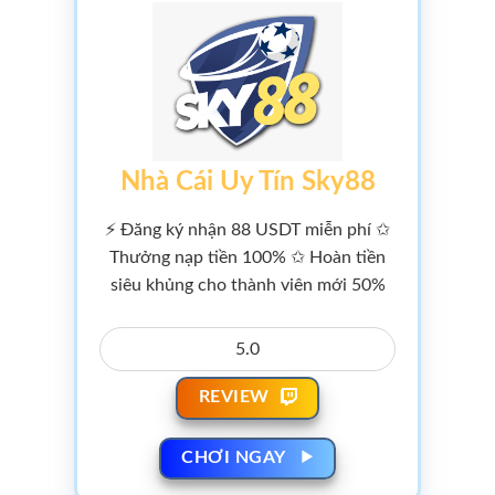
Nhà Cái Uy Tín Sky88
⚡ Đăng ký nhận 88 USDT miễn phí ✩
Thưởng nạp tiền 100% ✩ Hoàn tiền
siêu khủng cho thành viên mới 50%
5.0
REVIEW
CHƠI NGAY