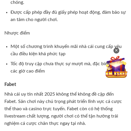
chóng.
Được cấp phép đầy đủ giấy phép hoạt động, đảm bảo sự
an tâm cho người chơi.
Nhược điểm
Một số chương trình khuyến mãi nhà cái cung cấp yêu
✕
cầu điều kiện khá phức tạp
Tốc độ truy cập chưa thực sự mượt mà, đặc biệt là vào
các giờ cao điểm
Fabet
Nhà cái uy tín nhất 2025 không thể không đề cập đến
Fabet. Sân chơi này chú trọng phát triển lĩnh vực cá cược
thể thao và casino trực tuyến. Fabet còn có hệ thống
livestream chất lượng, người chơi có thể tận hưởng trải
nghiệm cá cược chân thực ngay tại nhà.