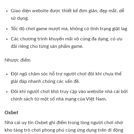
Giao diện website được thiết kế đơn giản, đẹp mắt, dễ
sử dụng.
Tốc độ chơi game mượt mà, không có tình trạng giật lag
Các chương trình khuyến mãi vô cùng đa dạng, có ưu
đãi riêng cho từng sản phẩm game.
Nhược điểm
Đội ngũ chăm sóc hỗ trợ người chơi đôi khi chưa thể
giải đáp nhanh chóng các vấn đề.
Đôi khi người chơi khó truy cập vào website nhà cái bởi
chính sách từ một số nhà mạng của Việt Nam.
Oxbet
Nhà cái uy tín Oxbet ghi điểm trong lòng người chơi nhờ
kho tàng trò chơi phong phú cùng ứng dụng trên di động