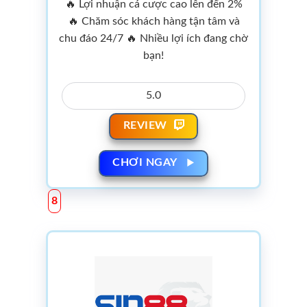
🔥 Lợi nhuận cá cược cao lên đến 2%
🔥 Chăm sóc khách hàng tận tâm và
chu đáo 24/7 🔥 Nhiều lợi ích đang chờ
bạn!
5.0
REVIEW
CHƠI NGAY