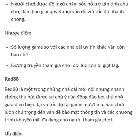
Người chơi được đội ngũ chăm sóc hỗ trợ tận tình chu
đáo, đảm bảo giải quyết mọi vấn đề với tốc độ nhanh
chóng.
Nhược điểm
Số lượng game so với các nhà cái uy tín khác vẫn còn
hạn chế.
Đường truyền tham gia chơi đôi lúc còn bị giật lag.
Red88
Red88 là một trong những nhà cái mới nổi nhưng nhanh
chóng thu hút được sự chú ý của đông đảo bet thủ nhờ
giao diện hiện đại và tốc độ tải game mượt mà. Sân chơi
luôn chú trọng đến vấn đề bảo mật thông tin và các chương
trình khuyến mãi đa dạng cho người tham gia chơi.
Ưu điểm