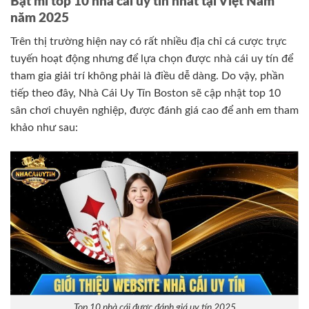
Bật mí top 10 nhà cái uy tín nhất tại Việt Nam
năm 2025
Trên thị trường hiện nay có rất nhiều địa chỉ cá cược trực
tuyến hoạt động nhưng để lựa chọn được nhà cái uy tín để
tham gia giải trí không phải là điều dễ dàng. Do vậy, phần
tiếp theo đây, Nhà Cái Uy Tín Boston sẽ cập nhật top 10
sân chơi chuyên nghiệp, được đánh giá cao để anh em tham
khảo như sau:
Top 10 nhà cái được đánh giá uy tín 2025