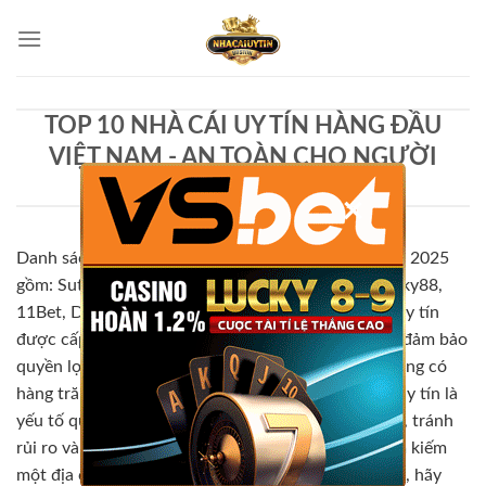
Bỏ
qua
nội
dung
TOP 10 NHÀ CÁI UY TÍN HÀNG ĐẦU
VIỆT NAM - AN TOÀN CHO NGƯỜI
CHƠI
×
Danh sách top 10
nhà cái uy tín
hàng đầu Việt Nam 2025
gồm: Sut88, Five88, Lucky88, Fabet, Sin88, Zbet, Sky88,
11Bet, Debet và Red88. Đây đều là những nhà cái uy tín
được cấp phép hoạt động hợp pháp, minh bạch và đảm bảo
quyền lợi người chơi tối đa. Trong bối cảnh thị trường có
hàng trăm sân chơi lớn nhỏ, việc lựa chọn nhà cái uy tín là
yếu tố quan trọng giúp bet thủ yên tâm trải nghiệm, tránh
rủi ro và tối ưu hiệu quả cá cược. Nếu bạn đang tìm kiếm
một địa chỉ an toàn, xanh chín và trả thưởng nhanh, hãy