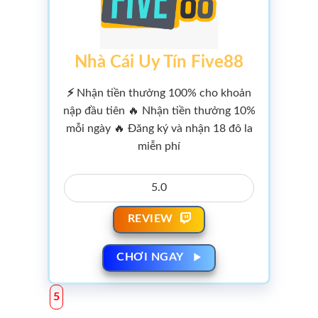
Nhà Cái Uy Tín Five88
⚡
Nhận tiền thưởng 100% cho khoản
nập đầu tiên 🔥 Nhận tiền thưởng 10%
mỗi ngày 🔥 Đăng ký và nhận 18 đô la
miễn phí
5.0
REVIEW
CHƠI NGAY