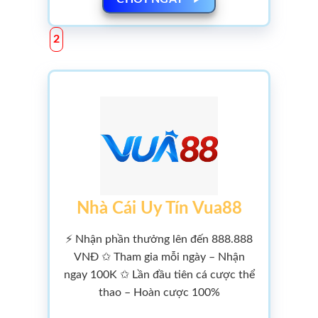
Nhà Cái Uy Tín Vua88
⚡ Nhận phần thưởng lên đến 888.888
VNĐ ✩ Tham gia mỗi ngày – Nhận
ngay 100K ✩ Lần đầu tiên cá cược thể
thao – Hoàn cược 100%