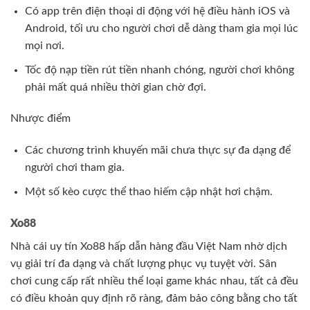
Có app trên điện thoại di động với hệ điều hành iOS và
Android, tối ưu cho người chơi dễ dàng tham gia mọi lúc
mọi nơi.
Tốc độ nạp tiền rút tiền nhanh chóng, người chơi không
phải mất quá nhiều thời gian chờ đợi.
Nhược điểm
Các chương trình khuyến mãi chưa thực sự đa dạng để
người chơi tham gia.
Một số kèo cược thể thao hiếm cập nhật hơi chậm.
Xo88
Nhà cái uy tín Xo88 hấp dẫn hàng đầu Việt Nam nhờ dịch
vụ giải trí đa dạng và chất lượng phục vụ tuyệt vời. Sân
chơi cung cấp rất nhiều thể loại game khác nhau, tất cả đều
có điều khoản quy định rõ ràng, đảm bảo công bằng cho tất