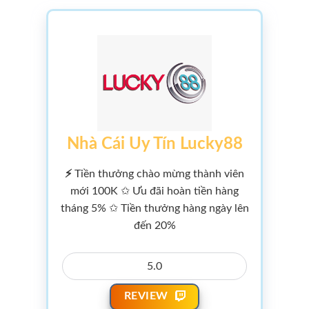
Nhà Cái Uy Tín Lucky88
⚡
Tiền thưởng chào mừng thành viên
mới 100K ✩ Ưu đãi hoàn tiền hàng
tháng 5% ✩ Tiền thưởng hàng ngày lên
đến 20%
5.0
REVIEW