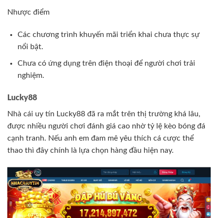
Nhược điểm
Các chương trình khuyến mãi triển khai chưa thực sự
nổi bật.
Chưa có ứng dụng trên điện thoại để người chơi trải
nghiệm.
Lucky88
Nhà cái uy tín Lucky88 đã ra mắt trên thị trường khá lâu,
được nhiều người chơi đánh giá cao nhờ tỷ lệ kèo bóng đá
cạnh tranh. Nếu anh em đam mê yêu thích cá cược thể
thao thì đây chính là lựa chọn hàng đầu hiện nay.