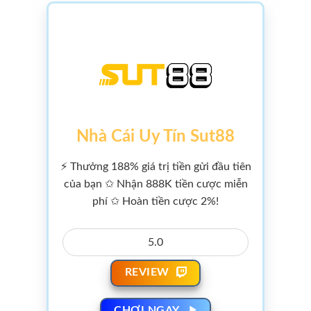
Nhà Cái Uy Tín Sut88
⚡ Thưởng 188% giá trị tiền gửi đầu tiên
của bạn ✩ Nhận 888K tiền cược miễn
phí ✩ Hoàn tiền cược 2%!
5.0
REVIEW
CHƠI NGAY