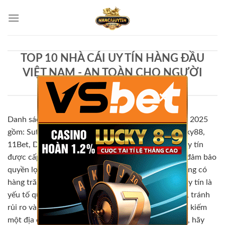
Bỏ
qua
nội
dung
TOP 10 NHÀ CÁI UY TÍN HÀNG ĐẦU
VIỆT NAM - AN TOÀN CHO NGƯỜI
CHƠI
×
Danh sách top 10
nhà cái uy tín
hàng đầu Việt Nam 2025
gồm: Sut88, Five88, Lucky88, Fabet, Sin88, Zbet, Sky88,
11Bet, Debet và Red88. Đây đều là những nhà cái uy tín
được cấp phép hoạt động hợp pháp, minh bạch và đảm bảo
quyền lợi người chơi tối đa. Trong bối cảnh thị trường có
hàng trăm sân chơi lớn nhỏ, việc lựa chọn nhà cái uy tín là
yếu tố quan trọng giúp bet thủ yên tâm trải nghiệm, tránh
rủi ro và tối ưu hiệu quả cá cược. Nếu bạn đang tìm kiếm
một địa chỉ an toàn, xanh chín và trả thưởng nhanh, hãy