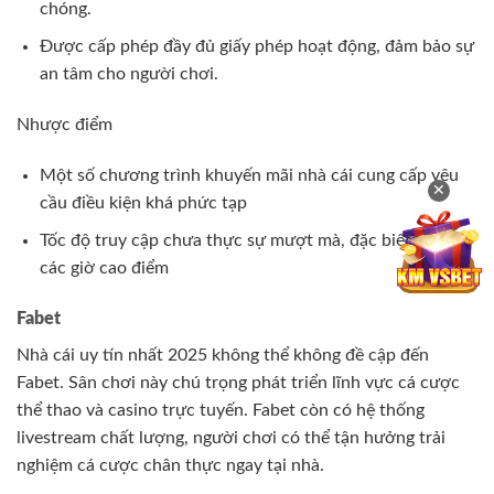
chóng.
Được cấp phép đầy đủ giấy phép hoạt động, đảm bảo sự
an tâm cho người chơi.
Nhược điểm
Một số chương trình khuyến mãi nhà cái cung cấp yêu
✕
cầu điều kiện khá phức tạp
Tốc độ truy cập chưa thực sự mượt mà, đặc biệt là vào
các giờ cao điểm
Fabet
Nhà cái uy tín nhất 2025 không thể không đề cập đến
Fabet. Sân chơi này chú trọng phát triển lĩnh vực cá cược
thể thao và casino trực tuyến. Fabet còn có hệ thống
livestream chất lượng, người chơi có thể tận hưởng trải
nghiệm cá cược chân thực ngay tại nhà.