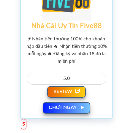
Nhà Cái Uy Tín Five88
⚡
Nhận tiền thưởng 100% cho khoản
nập đầu tiên 🔥 Nhận tiền thưởng 10%
mỗi ngày 🔥 Đăng ký và nhận 18 đô la
miễn phí
5.0
REVIEW
CHƠI NGAY