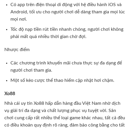
Có app trên điện thoại di động với hệ điều hành iOS và
Android, tối ưu cho người chơi dễ dàng tham gia mọi lúc
mọi nơi.
Tốc độ nạp tiền rút tiền nhanh chóng, người chơi không
phải mất quá nhiều thời gian chờ đợi.
Nhược điểm
Các chương trình khuyến mãi chưa thực sự đa dạng để
người chơi tham gia.
Một số kèo cược thể thao hiếm cập nhật hơi chậm.
Xo88
Nhà cái uy tín Xo88 hấp dẫn hàng đầu Việt Nam nhờ dịch
vụ giải trí đa dạng và chất lượng phục vụ tuyệt vời. Sân
chơi cung cấp rất nhiều thể loại game khác nhau, tất cả đều
có điều khoản quy định rõ ràng, đảm bảo công bằng cho tất