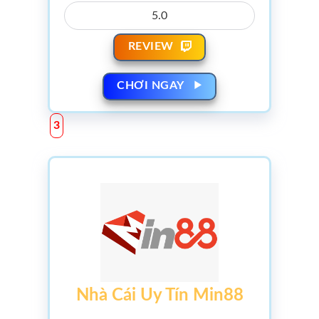
5.0
REVIEW
CHƠI NGAY
Nhà Cái Uy Tín Min88