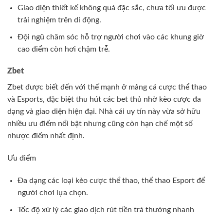
Giao diện thiết kế không quá đặc sắc, chưa tối ưu được
trải nghiệm trên di động.
Đội ngũ chăm sóc hỗ trợ người chơi vào các khung giờ
cao điểm còn hơi chậm trễ.
Zbet
Zbet được biết đến với thế mạnh ở mảng cá cược thể thao
và Esports, đặc biệt thu hút các bet thủ nhờ kèo cược đa
dạng và giao diện hiện đại. Nhà cái uy tín này vừa sở hữu
nhiều ưu điểm nổi bật nhưng cũng còn hạn chế một số
nhược điểm nhất định.
Ưu điểm
Đa dạng các loại kèo cược thể thao, thể thao Esport để
người chơi lựa chọn.
Tốc độ xử lý các giao dịch rút tiền trả thưởng nhanh