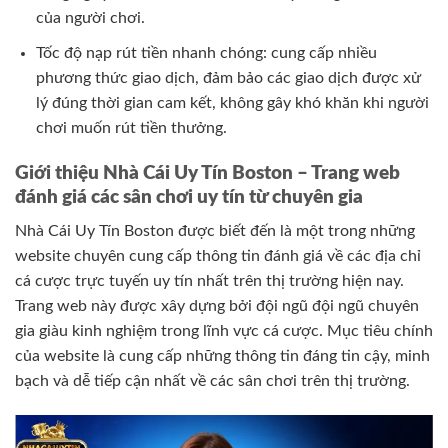
của người chơi.
Tốc độ nạp rút tiền nhanh chóng: cung cấp nhiều
phương thức giao dịch, đảm bảo các giao dịch được xử
lý đúng thời gian cam kết, không gây khó khăn khi người
chơi muốn rút tiền thưởng.
Giới thiệu Nhà Cái Uy Tín Boston – Trang web
đánh giá các sân chơi uy tín từ chuyên gia
Nhà Cái Uy Tín Boston được biết đến là một trong những
website chuyên cung cấp thông tin đánh giá về các địa chỉ
cá cược trực tuyến uy tín nhất trên thị trường hiện nay.
Trang web này được xây dựng bởi đội ngũ đội ngũ chuyên
gia giàu kinh nghiệm trong lĩnh vực cá cược. Mục tiêu chính
của website là cung cấp những thông tin đáng tin cậy, minh
bạch và dễ tiếp cận nhất về các sân chơi trên thị trường.