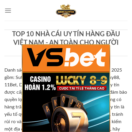
Bỏ
qua
nội
dung
TOP 10 NHÀ CÁI UY TÍN HÀNG ĐẦU
VIỆT NAM - AN TOÀN CHO NGƯỜI
CHƠI
×
Danh sách top 10
nhà cái uy tín
hàng đầu Việt Nam 2025
gồm: Sut88, Five88, Lucky88, Fabet, Sin88, Zbet, Sky88,
11Bet, Debet và Red88. Đây đều là những nhà cái uy tín
được cấp phép hoạt động hợp pháp, minh bạch và đảm bảo
quyền lợi người chơi tối đa. Trong bối cảnh thị trường có
hàng trăm sân chơi lớn nhỏ, việc lựa chọn nhà cái uy tín là
yếu tố quan trọng giúp bet thủ yên tâm trải nghiệm, tránh
rủi ro và tối ưu hiệu quả cá cược. Nếu bạn đang tìm kiếm
một địa chỉ an toàn, xanh chín và trả thưởng nhanh, hãy