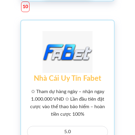
Nhà Cái Uy Tín Fabet
✩ Tham dự hàng ngày – nhận ngay
1.000.000 VNĐ ✩ Lần đầu tiên đặt
cược vào thể thao bảo hiểm – hoàn
tiền cược 100%
5.0