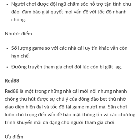
Người chơi được đội ngũ chăm sóc hỗ trợ tận tình chu
đáo, đảm bảo giải quyết mọi vấn đề với tốc độ nhanh
chóng.
Nhược điểm
Số lượng game so với các nhà cái uy tín khác vẫn còn
hạn chế.
Đường truyền tham gia chơi đôi lúc còn bị giật lag.
Red88
Red88 là một trong những nhà cái mới nổi nhưng nhanh
chóng thu hút được sự chú ý của đông đảo bet thủ nhờ
giao diện hiện đại và tốc độ tải game mượt mà. Sân chơi
luôn chú trọng đến vấn đề bảo mật thông tin và các chương
trình khuyến mãi đa dạng cho người tham gia chơi.
Ưu điểm