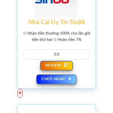
Nhà Cái Uy Tín Sin88
✩ Nhận tiền thưởng 100% cho lần gửi
tiền thứ hai ✩ Hoàn tiền 7%
5.0
REVIEW
CHƠI NGAY