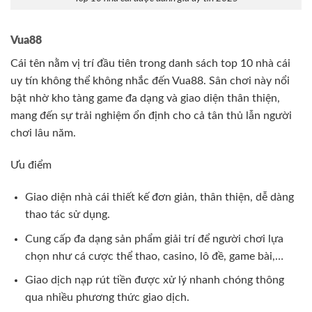
Vua88
Cái tên nằm vị trí đầu tiên trong danh sách top 10 nhà cái
uy tín không thể không nhắc đến Vua88. Sân chơi này nổi
bật nhờ kho tàng game đa dạng và giao diện thân thiện,
mang đến sự trải nghiệm ổn định cho cả tân thủ lẫn người
chơi lâu năm.
Ưu điểm
Giao diện nhà cái thiết kế đơn giản, thân thiện, dễ dàng
thao tác sử dụng.
Cung cấp đa dạng sản phẩm giải trí để người chơi lựa
chọn như cá cược thể thao, casino, lô đề, game bài,…
Giao dịch nạp rút tiền được xử lý nhanh chóng thông
qua nhiều phương thức giao dịch.