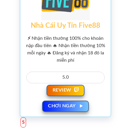
Nhà Cái Uy Tín Five88
⚡
Nhận tiền thưởng 100% cho khoản
nập đầu tiên 🔥 Nhận tiền thưởng 10%
mỗi ngày 🔥 Đăng ký và nhận 18 đô la
miễn phí
5.0
REVIEW
CHƠI NGAY