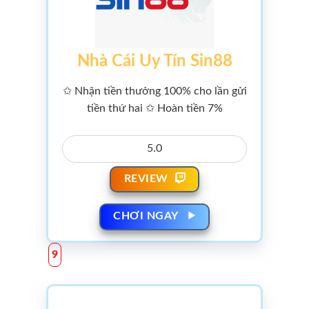
Nhà Cái Uy Tín Sin88
✩ Nhận tiền thưởng 100% cho lần gửi
tiền thứ hai ✩ Hoàn tiền 7%
5.0
REVIEW
CHƠI NGAY