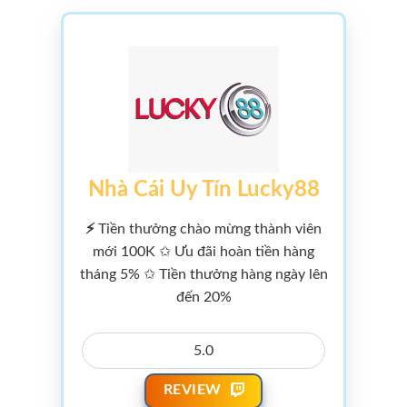
Nhà Cái Uy Tín Lucky88
⚡
Tiền thưởng chào mừng thành viên
mới 100K ✩ Ưu đãi hoàn tiền hàng
tháng 5% ✩ Tiền thưởng hàng ngày lên
đến 20%
5.0
REVIEW