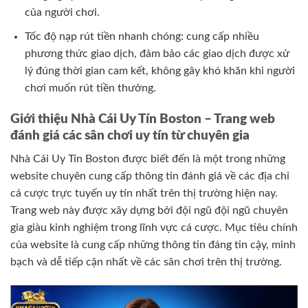
của người chơi.
Tốc độ nạp rút tiền nhanh chóng: cung cấp nhiều
phương thức giao dịch, đảm bảo các giao dịch được xử
lý đúng thời gian cam kết, không gây khó khăn khi người
chơi muốn rút tiền thưởng.
Giới thiệu Nhà Cái Uy Tín Boston – Trang web
đánh giá các sân chơi uy tín từ chuyên gia
Nhà Cái Uy Tín Boston được biết đến là một trong những
website chuyên cung cấp thông tin đánh giá về các địa chỉ
cá cược trực tuyến uy tín nhất trên thị trường hiện nay.
Trang web này được xây dựng bởi đội ngũ đội ngũ chuyên
gia giàu kinh nghiệm trong lĩnh vực cá cược. Mục tiêu chính
của website là cung cấp những thông tin đáng tin cậy, minh
bạch và dễ tiếp cận nhất về các sân chơi trên thị trường.