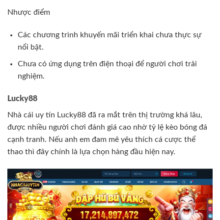
Nhược điểm
Các chương trình khuyến mãi triển khai chưa thực sự
nổi bật.
Chưa có ứng dụng trên điện thoại để người chơi trải
nghiệm.
Lucky88
Nhà cái uy tín Lucky88 đã ra mắt trên thị trường khá lâu,
được nhiều người chơi đánh giá cao nhờ tỷ lệ kèo bóng đá
cạnh tranh. Nếu anh em đam mê yêu thích cá cược thể
thao thì đây chính là lựa chọn hàng đầu hiện nay.