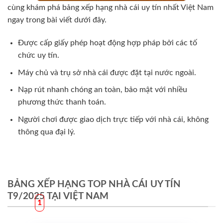
cùng khám phá bảng xếp hạng nhà cái uy tín nhất Việt Nam
ngay trong bài viết dưới đây.
Được cấp giấy phép hoạt động hợp pháp bởi các tố
chức uy tín.
Máy chủ và trụ sở nhà cái được đặt tại nước ngoài.
Nạp rút nhanh chóng an toàn, bảo mật với nhiều
phương thức thanh toán.
Người chơi được giao dịch trực tiếp với nhà cái, không
thông qua đại lý.
BẢNG XẾP HẠNG TOP NHÀ CÁI UY TÍN
T9/2025 TẠI VIỆT NAM