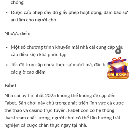
chóng.
Được cấp phép đầy đủ giấy phép hoạt động, đảm bảo sự
an tâm cho người chơi.
Nhược điểm
Một số chương trình khuyến mãi nhà cái cung cấp yêu
✕
cầu điều kiện khá phức tạp
Tốc độ truy cập chưa thực sự mượt mà, đặc biệt là vào
các giờ cao điểm
Fabet
Nhà cái uy tín nhất 2025 không thể không đề cập đến
Fabet. Sân chơi này chú trọng phát triển lĩnh vực cá cược
thể thao và casino trực tuyến. Fabet còn có hệ thống
livestream chất lượng, người chơi có thể tận hưởng trải
nghiệm cá cược chân thực ngay tại nhà.