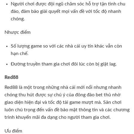
Người chơi được đội ngũ chăm sóc hỗ trợ tận tình chu
đáo, đảm bảo giải quyết mọi vấn đề với tốc độ nhanh
chóng.
Nhược điểm
Số lượng game so với các nhà cái uy tín khác vẫn còn
hạn chế.
Đường truyền tham gia chơi đôi lúc còn bị giật lag.
Red88
Red88 là một trong những nhà cái mới nổi nhưng nhanh
chóng thu hút được sự chú ý của đông đảo bet thủ nhờ
giao diện hiện đại và tốc độ tải game mượt mà. Sân chơi
luôn chú trọng đến vấn đề bảo mật thông tin và các chương
trình khuyến mãi đa dạng cho người tham gia chơi.
Ưu điểm