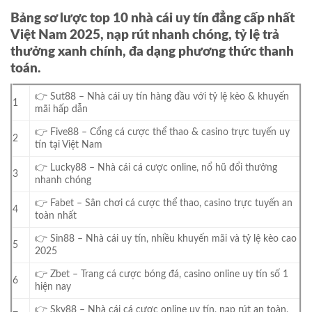
Bảng sơ lược top 10 nhà cái uy tín đẳng cấp nhất
Việt Nam 2025, nạp rút nhanh chóng, tỷ lệ trả
thưởng xanh chính, đa dạng phương thức thanh
toán.
👉 Sut88 – Nhà cái uy tín hàng đầu với tỷ lệ kèo & khuyến
1
mãi hấp dẫn
👉 Five88 – Cổng cá cược thể thao & casino trực tuyến uy
2
tín tại Việt Nam
👉 Lucky88 – Nhà cái cá cược online, nổ hũ đổi thưởng
3
nhanh chóng
👉 Fabet – Sân chơi cá cược thể thao, casino trực tuyến an
4
toàn nhất
👉 Sin88 – Nhà cái uy tín, nhiều khuyến mãi và tỷ lệ kèo cao
5
2025
👉 Zbet – Trang cá cược bóng đá, casino online uy tín số 1
6
hiện nay
👉 Sky88 – Nhà cái cá cược online uy tín, nạp rút an toàn,