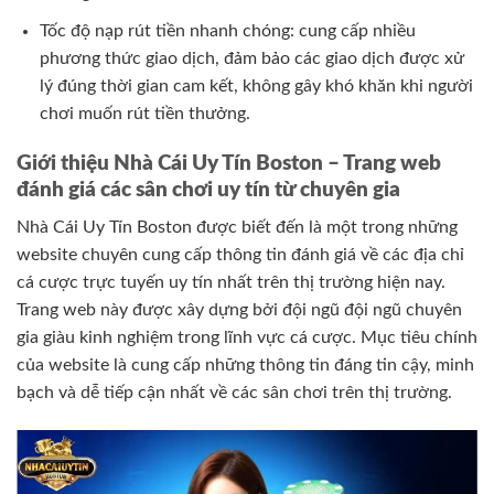
Tốc độ nạp rút tiền nhanh chóng: cung cấp nhiều
phương thức giao dịch, đảm bảo các giao dịch được xử
lý đúng thời gian cam kết, không gây khó khăn khi người
chơi muốn rút tiền thưởng.
Giới thiệu Nhà Cái Uy Tín Boston – Trang web
đánh giá các sân chơi uy tín từ chuyên gia
Nhà Cái Uy Tín Boston được biết đến là một trong những
website chuyên cung cấp thông tin đánh giá về các địa chỉ
cá cược trực tuyến uy tín nhất trên thị trường hiện nay.
Trang web này được xây dựng bởi đội ngũ đội ngũ chuyên
gia giàu kinh nghiệm trong lĩnh vực cá cược. Mục tiêu chính
của website là cung cấp những thông tin đáng tin cậy, minh
bạch và dễ tiếp cận nhất về các sân chơi trên thị trường.