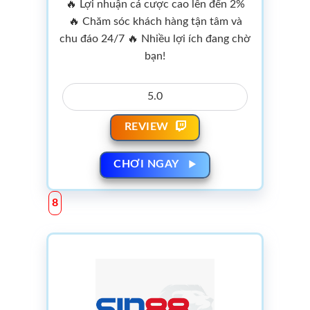
🔥 Lợi nhuận cá cược cao lên đến 2%
🔥 Chăm sóc khách hàng tận tâm và
chu đáo 24/7 🔥 Nhiều lợi ích đang chờ
bạn!
5.0
REVIEW
CHƠI NGAY