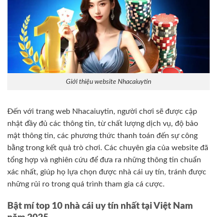
Giới thiệu website Nhacaiuytin
Đến với trang web Nhacaiuytin, người chơi sẽ được cập
nhật đầy đủ các thông tin, từ chất lượng dịch vụ, độ bảo
mật thông tin, các phương thức thanh toán đến sự công
bằng trong kết quả trò chơi. Các chuyên gia của website đã
tổng hợp và nghiên cứu để đưa ra những thông tin chuẩn
xác nhất, giúp họ lựa chọn được nhà cái uy tín, tránh được
những rủi ro trong quá trình tham gia cá cược.
Bật mí top 10 nhà cái uy tín nhất tại Việt Nam