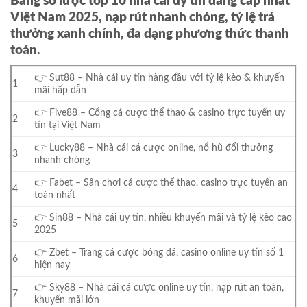
Bảng sơ lược top 10 nhà cái uy tín đẳng cấp nhất
Việt Nam 2025, nạp rút nhanh chóng, tỷ lệ trả
thưởng xanh chính, đa dạng phương thức thanh
toán.
👉 Sut88 – Nhà cái uy tín hàng đầu với tỷ lệ kèo & khuyến
1
mãi hấp dẫn
👉 Five88 – Cổng cá cược thể thao & casino trực tuyến uy
2
tín tại Việt Nam
👉 Lucky88 – Nhà cái cá cược online, nổ hũ đổi thưởng
3
nhanh chóng
👉 Fabet – Sân chơi cá cược thể thao, casino trực tuyến an
4
toàn nhất
👉 Sin88 – Nhà cái uy tín, nhiều khuyến mãi và tỷ lệ kèo cao
5
2025
👉 Zbet – Trang cá cược bóng đá, casino online uy tín số 1
6
hiện nay
👉 Sky88 – Nhà cái cá cược online uy tín, nạp rút an toàn,
7
khuyến mãi lớn