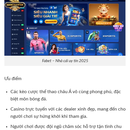
Fabet – Nhà cái uy tín 2025
Ưu điểm
Các kèo cược thể thao châu Á vô cùng phong phú, đặc
biệt môn bóng đá.
Casino trực tuyến với các dealer xinh đẹp, mang đến cho
người chơi sự hứng khởi khi tham gia.
Người chơi được đội ngũ chăm sóc hỗ trợ tận tình chu