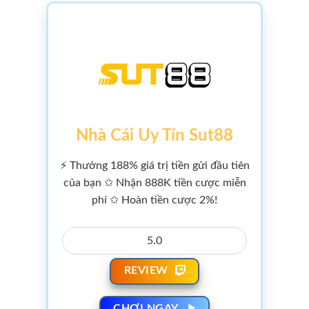
Nhà Cái Uy Tín Sut88
⚡ Thưởng 188% giá trị tiền gửi đầu tiên
của bạn ✩ Nhận 888K tiền cược miễn
phí ✩ Hoàn tiền cược 2%!
5.0
REVIEW
CHƠI NGAY