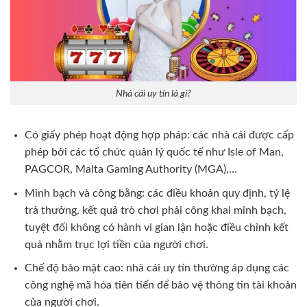
Nhà cái uy tín là gì?
Có giấy phép hoạt động hợp pháp: các nhà cái được cấp
phép bởi các tổ chức quản lý quốc tế như Isle of Man,
PAGCOR, Malta Gaming Authority (MGA),…
Minh bạch và công bằng: các điều khoản quy định, tỷ lệ
trả thưởng, kết quả trò chơi phải công khai minh bạch,
tuyệt đối không có hành vi gian lận hoặc điều chỉnh kết
quả nhằm trục lợi tiền của người chơi.
Chế độ bảo mật cao: nhà cái uy tín thường áp dụng các
công nghệ mã hóa tiên tiến để bảo vệ thông tin tài khoản
của người chơi.