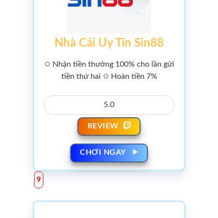
Nhà Cái Uy Tín Sin88
✩ Nhận tiền thưởng 100% cho lần gửi
tiền thứ hai ✩ Hoàn tiền 7%
5.0
REVIEW
CHƠI NGAY