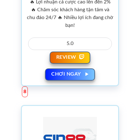
🔥 Lợi nhuận cá cược cao lên đến 2%
🔥 Chăm sóc khách hàng tận tâm và
chu đáo 24/7 🔥 Nhiều lợi ích đang chờ
bạn!
5.0
REVIEW
CHƠI NGAY