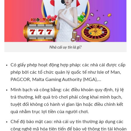
Nhà cái uy tín là gì?
Có giấy phép hoạt động hợp pháp: các nhà cái được cấp
phép bởi các tổ chức quản lý quốc tế như Isle of Man,
PAGCOR, Malta Gaming Authority (MGA),…
Minh bạch và công bằng: các điều khoản quy định, tỷ lệ
trả thưởng, kết quả trò chơi phải công khai minh bạch,
tuyệt đối không có hành vi gian lận hoặc điều chỉnh kết
quả nhằm trục lợi tiền của người chơi.
Chế độ bảo mật cao: nhà cái uy tín thường áp dụng các
công nghệ mã hóa tiên tiến để bảo vệ thông tin tài khoản