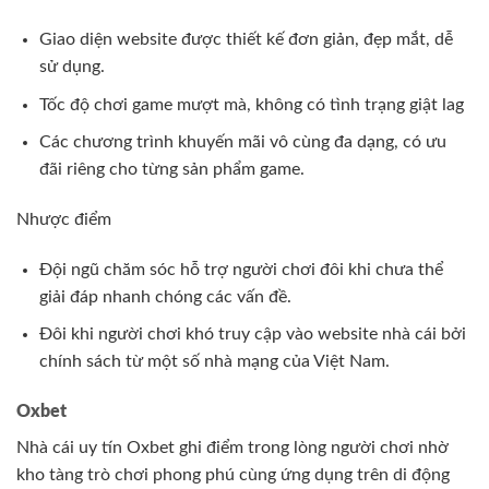
Giao diện website được thiết kế đơn giản, đẹp mắt, dễ
sử dụng.
Tốc độ chơi game mượt mà, không có tình trạng giật lag
Các chương trình khuyến mãi vô cùng đa dạng, có ưu
đãi riêng cho từng sản phẩm game.
Nhược điểm
Đội ngũ chăm sóc hỗ trợ người chơi đôi khi chưa thể
giải đáp nhanh chóng các vấn đề.
Đôi khi người chơi khó truy cập vào website nhà cái bởi
chính sách từ một số nhà mạng của Việt Nam.
Oxbet
Nhà cái uy tín Oxbet ghi điểm trong lòng người chơi nhờ
kho tàng trò chơi phong phú cùng ứng dụng trên di động