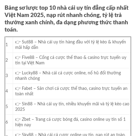
Bảng sơ lược top 10 nhà cái uy tín đẳng cấp nhất
Việt Nam 2025, nạp rút nhanh chóng, tỷ lệ trả
thưởng xanh chính, đa dạng phương thức thanh
toán.
👉 Sut88 – Nhà cái uy tín hàng đầu với tỷ lệ kèo & khuyến
1
mãi hấp dẫn
👉 Five88 – Cổng cá cược thể thao & casino trực tuyến uy
2
tín tại Việt Nam
👉 Lucky88 – Nhà cái cá cược online, nổ hũ đổi thưởng
3
nhanh chóng
👉 Fabet – Sân chơi cá cược thể thao, casino trực tuyến an
4
toàn nhất
👉 Sin88 – Nhà cái uy tín, nhiều khuyến mãi và tỷ lệ kèo cao
5
2025
👉 Zbet – Trang cá cược bóng đá, casino online uy tín số 1
6
hiện nay
👉 Sky88 – Nhà cái cá cược online uy tín, nạp rút an toàn,