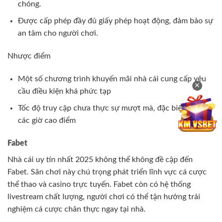
chóng.
Được cấp phép đầy đủ giấy phép hoạt động, đảm bảo sự
an tâm cho người chơi.
Nhược điểm
Một số chương trình khuyến mãi nhà cái cung cấp yêu
✕
cầu điều kiện khá phức tạp
Tốc độ truy cập chưa thực sự mượt mà, đặc biệt là vào
các giờ cao điểm
Fabet
Nhà cái uy tín nhất 2025 không thể không đề cập đến
Fabet. Sân chơi này chú trọng phát triển lĩnh vực cá cược
thể thao và casino trực tuyến. Fabet còn có hệ thống
livestream chất lượng, người chơi có thể tận hưởng trải
nghiệm cá cược chân thực ngay tại nhà.