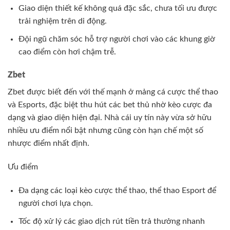
Giao diện thiết kế không quá đặc sắc, chưa tối ưu được
trải nghiệm trên di động.
Đội ngũ chăm sóc hỗ trợ người chơi vào các khung giờ
cao điểm còn hơi chậm trễ.
Zbet
Zbet được biết đến với thế mạnh ở mảng cá cược thể thao
và Esports, đặc biệt thu hút các bet thủ nhờ kèo cược đa
dạng và giao diện hiện đại. Nhà cái uy tín này vừa sở hữu
nhiều ưu điểm nổi bật nhưng cũng còn hạn chế một số
nhược điểm nhất định.
Ưu điểm
Đa dạng các loại kèo cược thể thao, thể thao Esport để
người chơi lựa chọn.
Tốc độ xử lý các giao dịch rút tiền trả thưởng nhanh