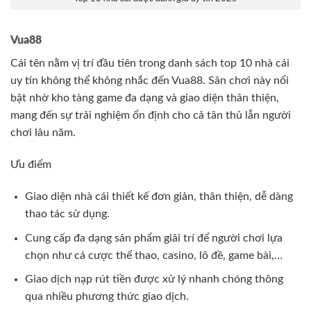
Vua88
Cái tên nằm vị trí đầu tiên trong danh sách top 10 nhà cái
uy tín không thể không nhắc đến Vua88. Sân chơi này nổi
bật nhờ kho tàng game đa dạng và giao diện thân thiện,
mang đến sự trải nghiệm ổn định cho cả tân thủ lẫn người
chơi lâu năm.
Ưu điểm
Giao diện nhà cái thiết kế đơn giản, thân thiện, dễ dàng
thao tác sử dụng.
Cung cấp đa dạng sản phẩm giải trí để người chơi lựa
chọn như cá cược thể thao, casino, lô đề, game bài,…
Giao dịch nạp rút tiền được xử lý nhanh chóng thông
qua nhiều phương thức giao dịch.