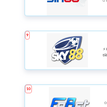
✩ 
⚡ 
ti
✩