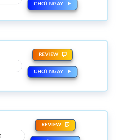
CHƠI NGAY
REVIEW
CHƠI NGAY
REVIEW
0