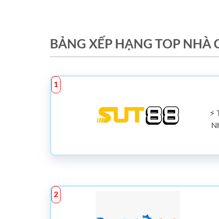
BẢNG XẾP HẠNG TOP NHÀ CÁ
⚡ 
Nh