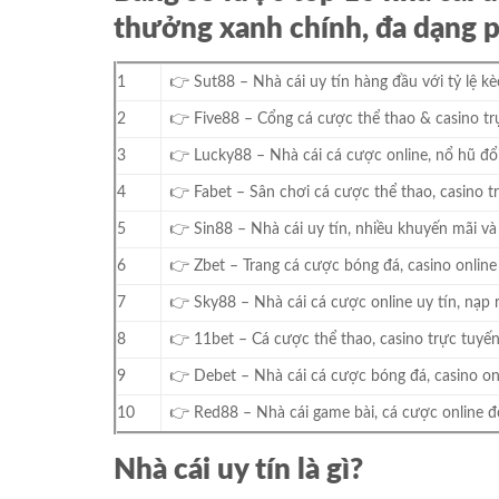
thưởng xanh chính, đa dạng 
1
👉 Sut88 – Nhà cái uy tín hàng đầu với tỷ lệ 
2
👉 Five88 – Cổng cá cược thể thao & casino trự
3
👉 Lucky88 – Nhà cái cá cược online, nổ hũ đ
4
👉 Fabet – Sân chơi cá cược thể thao, casino t
5
👉 Sin88 – Nhà cái uy tín, nhiều khuyến mãi và
6
👉 Zbet – Trang cá cược bóng đá, casino online 
7
👉 Sky88 – Nhà cái cá cược online uy tín, nạp 
8
👉 11bet – Cá cược thể thao, casino trực tuyến
9
👉 Debet – Nhà cái cá cược bóng đá, casino on
10
👉 Red88 – Nhà cái game bài, cá cược online đ
Nhà cái uy tín là gì?