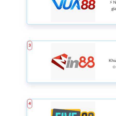
⚡ N
gi
Khu
✩ 