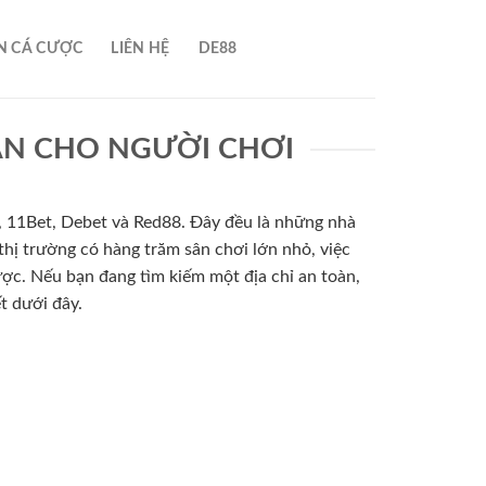
 CÁ CƯỢC
LIÊN HỆ
DE88
OÀN CHO NGƯỜI CHƠI
, 11Bet, Debet và Red88. Đây đều là những nhà
thị trường có hàng trăm sân chơi lớn nhỏ, việc
cược. Nếu bạn đang tìm kiếm một địa chỉ an toàn,
t dưới đây.