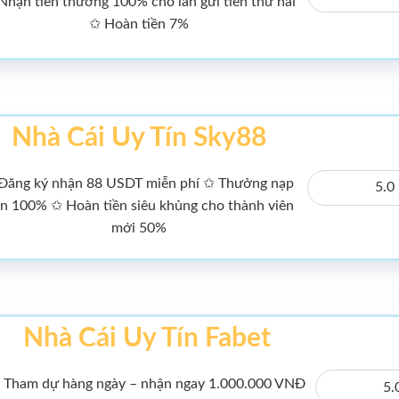
Nhận tiền thưởng 100% cho lần gửi tiền thứ hai
✩ Hoàn tiền 7%
Nhà Cái Uy Tín Sky88
Đăng ký nhận 88 USDT miễn phí ✩ Thưởng nạp
5.0
ền 100% ✩ Hoàn tiền siêu khủng cho thành viên
mới 50%
Nhà Cái Uy Tín Fabet
 Tham dự hàng ngày – nhận ngay 1.000.000 VNĐ
5.