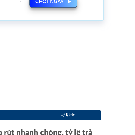
CHƠI NGAY
Tỷ lệ kèo
 rút nhanh chóng, tỷ lệ trả