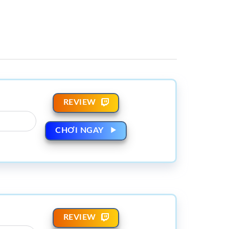
REVIEW
CHƠI NGAY
REVIEW