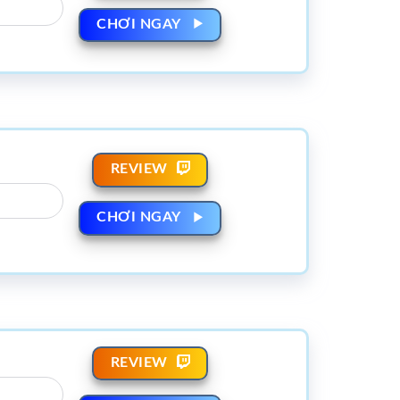
CHƠI NGAY
REVIEW
CHƠI NGAY
REVIEW