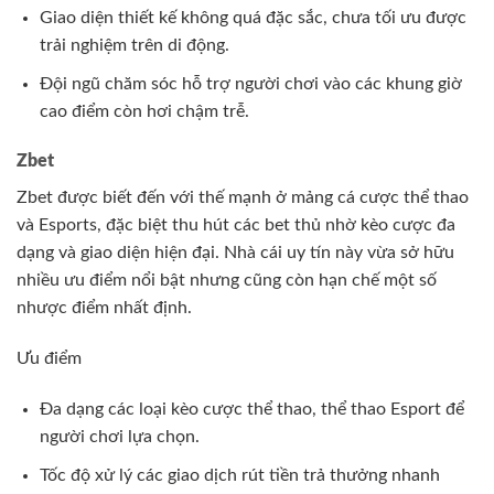
Giao diện thiết kế không quá đặc sắc, chưa tối ưu được
trải nghiệm trên di động.
Đội ngũ chăm sóc hỗ trợ người chơi vào các khung giờ
cao điểm còn hơi chậm trễ.
Zbet
Zbet được biết đến với thế mạnh ở mảng cá cược thể thao
và Esports, đặc biệt thu hút các bet thủ nhờ kèo cược đa
dạng và giao diện hiện đại. Nhà cái uy tín này vừa sở hữu
nhiều ưu điểm nổi bật nhưng cũng còn hạn chế một số
nhược điểm nhất định.
Ưu điểm
Đa dạng các loại kèo cược thể thao, thể thao Esport để
người chơi lựa chọn.
Tốc độ xử lý các giao dịch rút tiền trả thưởng nhanh