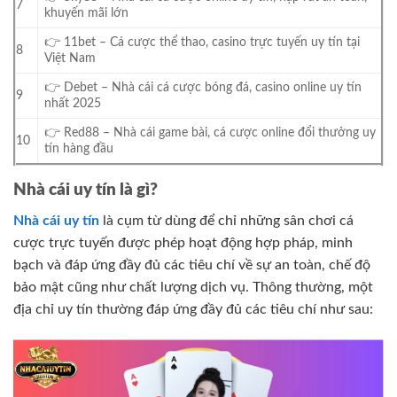
7
khuyến mãi lớn
👉 11bet – Cá cược thể thao, casino trực tuyến uy tín tại
8
Việt Nam
👉 Debet – Nhà cái cá cược bóng đá, casino online uy tín
9
nhất 2025
👉 Red88 – Nhà cái game bài, cá cược online đổi thưởng uy
10
tín hàng đầu
Nhà cái uy tín là gì?
Nhà cái uy tín
là cụm từ dùng để chỉ những sân chơi cá
cược trực tuyến được phép hoạt động hợp pháp, minh
bạch và đáp ứng đầy đủ các tiêu chí về sự an toàn, chế độ
bảo mật cũng như chất lượng dịch vụ. Thông thường, một
địa chỉ uy tín thường đáp ứng đầy đủ các tiêu chí như sau: