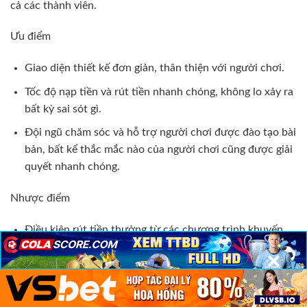
cả các thành viên.
Ưu điểm
Giao diện thiết kế đơn giản, thân thiện với người chơi.
Tốc độ nạp tiền và rút tiền nhanh chóng, không lo xảy ra
bất kỳ sai sót gì.
Đội ngũ chăm sóc và hỗ trợ người chơi được đào tạo bài
bản, bất kể thắc mắc nào của người chơi cũng được giải
quyết nhanh chóng.
Nhược điểm
Điều kiện rút tiền thưởng từ các chương trình khuyến
mãi còn khá khắt khe.
×
×
×
Tốc độ truy cập game đôi lúc còn giật lag, chưa được
✖️
mượt mà.