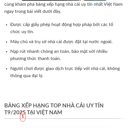
cùng khám phá bảng xếp hạng nhà cái uy tín nhất Việt Nam
ngay trong bài viết dưới đây.
Được cấp giấy phép hoạt động hợp pháp bởi các tố
chức uy tín.
Máy chủ và trụ sở nhà cái được đặt tại nước ngoài.
Nạp rút nhanh chóng an toàn, bảo mật với nhiều
phương thức thanh toán.
Người chơi được giao dịch trực tiếp với nhà cái, không
thông qua đại lý.
BẢNG XẾP HẠNG TOP NHÀ CÁI UY TÍN
T9/2025 TẠI VIỆT NAM