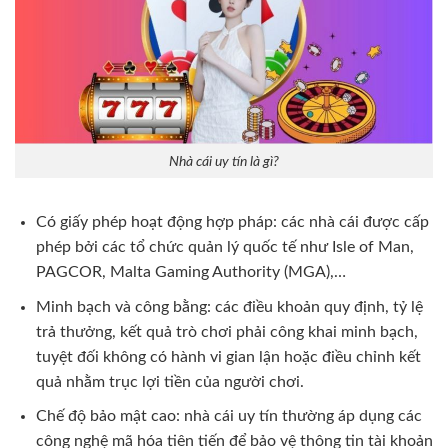
Nhà cái uy tín là gì?
Có giấy phép hoạt động hợp pháp: các nhà cái được cấp
phép bởi các tổ chức quản lý quốc tế như Isle of Man,
PAGCOR, Malta Gaming Authority (MGA),…
Minh bạch và công bằng: các điều khoản quy định, tỷ lệ
trả thưởng, kết quả trò chơi phải công khai minh bạch,
tuyệt đối không có hành vi gian lận hoặc điều chỉnh kết
quả nhằm trục lợi tiền của người chơi.
Chế độ bảo mật cao: nhà cái uy tín thường áp dụng các
công nghệ mã hóa tiên tiến để bảo vệ thông tin tài khoản