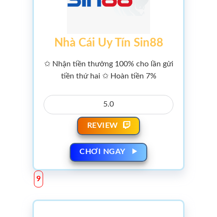
Nhà Cái Uy Tín Sin88
✩ Nhận tiền thưởng 100% cho lần gửi
tiền thứ hai ✩ Hoàn tiền 7%
5.0
REVIEW
CHƠI NGAY