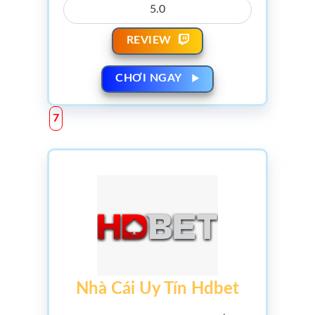
5.0
REVIEW
CHƠI NGAY
Nhà Cái Uy Tín Hdbet