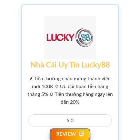
Nhà Cái Uy Tín Lucky88
⚡
Tiền thưởng chào mừng thành viên
mới 100K ✩ Ưu đãi hoàn tiền hàng
tháng 5% ✩ Tiền thưởng hàng ngày lên
đến 20%
5.0
REVIEW