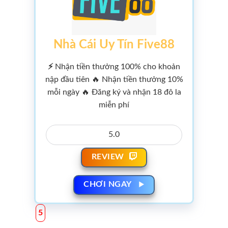
Nhà Cái Uy Tín Five88
⚡
Nhận tiền thưởng 100% cho khoản
nập đầu tiên 🔥 Nhận tiền thưởng 10%
mỗi ngày 🔥 Đăng ký và nhận 18 đô la
miễn phí
5.0
REVIEW
CHƠI NGAY