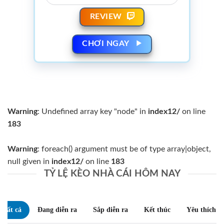
REVIEW
CHƠI NGAY
Warning
: Undefined array key "node" in
index12/
on line
183
Warning
: foreach() argument must be of type array|object,
null given in
index12/
on line
183
TỶ LỆ KÈO NHÀ CÁI HÔM NAY
Tất cả
Đang diễn ra
Sắp diễn ra
Kết thúc
Yêu thích
0