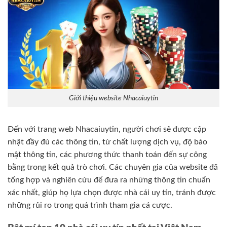
Giới thiệu website Nhacaiuytin
Đến với trang web Nhacaiuytin, người chơi sẽ được cập
nhật đầy đủ các thông tin, từ chất lượng dịch vụ, độ bảo
mật thông tin, các phương thức thanh toán đến sự công
bằng trong kết quả trò chơi. Các chuyên gia của website đã
tổng hợp và nghiên cứu để đưa ra những thông tin chuẩn
xác nhất, giúp họ lựa chọn được nhà cái uy tín, tránh được
những rủi ro trong quá trình tham gia cá cược.