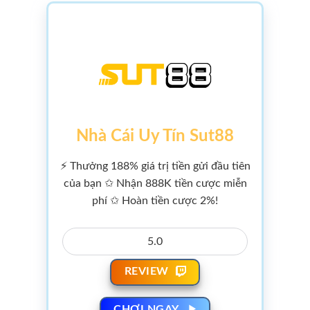
Nhà Cái Uy Tín Sut88
⚡ Thưởng 188% giá trị tiền gửi đầu tiên
của bạn ✩ Nhận 888K tiền cược miễn
phí ✩ Hoàn tiền cược 2%!
5.0
REVIEW
CHƠI NGAY