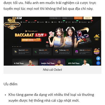
được tối ưu. Nếu anh em muốn trải nghiệm cá cược trực
tuyến mọi lúc mọi nơi thì không thể bỏ qua địa chỉ này.
Nhà cái Oxbet
Ưu điểm
Kho tàng game đa dạng với nhiều thể loại và thường
xuyên được hệ thống nhà cái cập nhật mới.