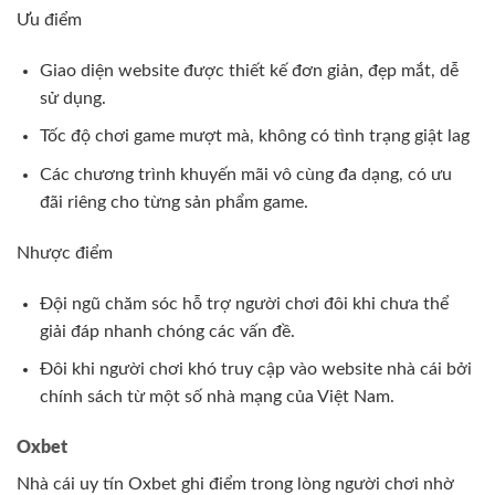
Ưu điểm
Giao diện website được thiết kế đơn giản, đẹp mắt, dễ
sử dụng.
Tốc độ chơi game mượt mà, không có tình trạng giật lag
Các chương trình khuyến mãi vô cùng đa dạng, có ưu
đãi riêng cho từng sản phẩm game.
Nhược điểm
Đội ngũ chăm sóc hỗ trợ người chơi đôi khi chưa thể
giải đáp nhanh chóng các vấn đề.
Đôi khi người chơi khó truy cập vào website nhà cái bởi
chính sách từ một số nhà mạng của Việt Nam.
Oxbet
Nhà cái uy tín Oxbet ghi điểm trong lòng người chơi nhờ