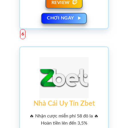
REVIEW
CHƠI NGAY
Nhà Cái Uy Tín Zbet
🔥 Nhận cược miễn phí 58 đô la 🔥
Hoàn tiền lên đến 3,5%