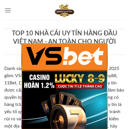
Bỏ
qua
nội
dung
TOP 10 NHÀ CÁI UY TÍN HÀNG ĐẦU
VIỆT NAM - AN TOÀN CHO NGƯỜI
CHƠI
×
Danh sách top 10
nhà cái uy tín
hàng đầu Việt Nam 2025
gồm: VSbet, Five88, Lucky88, Fabet, Sin88, Zbet, Sky88,
11Bet, Debet và Red88. Đây đều là những nhà cái uy tín
được cấp phép hoạt động hợp pháp, minh bạch và đảm bảo
quyền lợi người chơi tối đa. Trong bối cảnh thị trường có
hàng trăm sân chơi lớn nhỏ, việc lựa chọn nhà cái uy tín là
yếu tố quan trọng giúp bet thủ yên tâm trải nghiệm, tránh
rủi ro và tối ưu hiệu quả cá cược. Nếu bạn đang tìm kiếm
một địa chỉ an toàn, xanh chín và trả thưởng nhanh, hãy