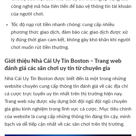
công nghệ mã hóa tiên tiến để bảo vệ thông tin tài khoản
của người chơi.
Tốc độ nạp rút tiền nhanh chóng: cung cấp nhiều
phương thức giao dịch, đảm bảo các giao dịch được xử
lý đúng thời gian cam kết, không gây khó khăn khi người
chơi muốn rút tiền thưởng.
Giới thiệu Nhà Cái Uy Tín Boston – Trang web
đánh giá các sân chơi uy tín từ chuyên gia
Nhà Cái Uy Tín Boston được biết đến là một trong những
website chuyên cung cấp thông tin đánh giá về các địa chỉ
cá cược trực tuyến uy tín nhất trên thị trường hiện nay.
Trang web này được xây dựng bởi đội ngũ đội ngũ chuyên
gia giàu kinh nghiệm trong lĩnh vực cá cược. Mục tiêu chính
của website là cung cấp những thông tin đáng tin cậy, minh
bạch và dễ tiếp cận nhất về các sân chơi trên thị trường.