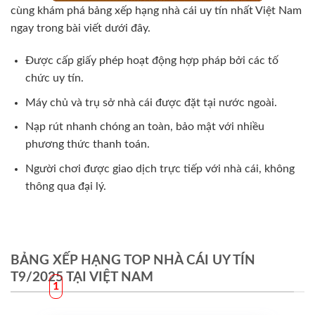
cùng khám phá bảng xếp hạng nhà cái uy tín nhất Việt Nam
ngay trong bài viết dưới đây.
Được cấp giấy phép hoạt động hợp pháp bởi các tố
chức uy tín.
Máy chủ và trụ sở nhà cái được đặt tại nước ngoài.
Nạp rút nhanh chóng an toàn, bảo mật với nhiều
phương thức thanh toán.
Người chơi được giao dịch trực tiếp với nhà cái, không
thông qua đại lý.
BẢNG XẾP HẠNG TOP NHÀ CÁI UY TÍN
T9/2025 TẠI VIỆT NAM