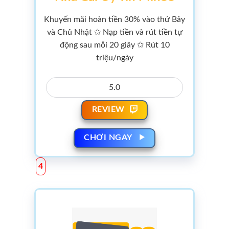
Khuyến mãi hoàn tiền 30% vào thứ Bảy
và Chủ Nhật ✩ Nạp tiền và rút tiền tự
động sau mỗi 20 giây ✩ Rút 10
triệu/ngày
5.0
REVIEW
CHƠI NGAY