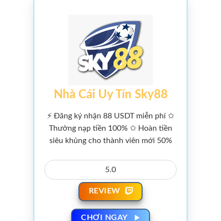
Nhà Cái Uy Tín Sky88
⚡ Đăng ký nhận 88 USDT miễn phí ✩
Thưởng nạp tiền 100% ✩ Hoàn tiền
siêu khủng cho thành viên mới 50%
5.0
REVIEW
CHƠI NGAY