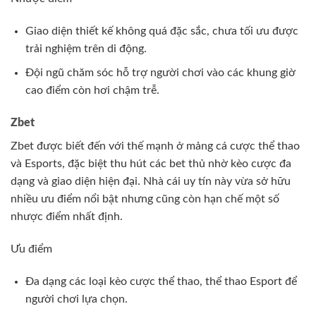
Giao diện thiết kế không quá đặc sắc, chưa tối ưu được
trải nghiệm trên di động.
Đội ngũ chăm sóc hỗ trợ người chơi vào các khung giờ
cao điểm còn hơi chậm trễ.
Zbet
Zbet được biết đến với thế mạnh ở mảng cá cược thể thao
và Esports, đặc biệt thu hút các bet thủ nhờ kèo cược đa
dạng và giao diện hiện đại. Nhà cái uy tín này vừa sở hữu
nhiều ưu điểm nổi bật nhưng cũng còn hạn chế một số
nhược điểm nhất định.
Ưu điểm
Đa dạng các loại kèo cược thể thao, thể thao Esport để
người chơi lựa chọn.