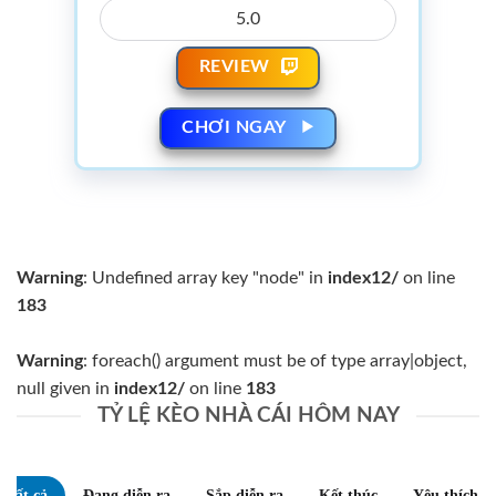
5.0
REVIEW
CHƠI NGAY
Warning
: Undefined array key "node" in
index12/
on line
183
Warning
: foreach() argument must be of type array|object,
null given in
index12/
on line
183
TỶ LỆ KÈO NHÀ CÁI HÔM NAY
Tất cả
Đang diễn ra
Sắp diễn ra
Kết thúc
Yêu thích
0