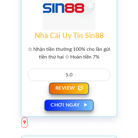
Nhà Cái Uy Tín Sin88
✩ Nhận tiền thưởng 100% cho lần gửi
tiền thứ hai ✩ Hoàn tiền 7%
5.0
REVIEW
CHƠI NGAY