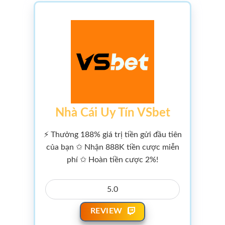
Nhà Cái Uy Tín VSbet
⚡ Thưởng 188% giá trị tiền gửi đầu tiên
của bạn ✩ Nhận 888K tiền cược miễn
phí ✩ Hoàn tiền cược 2%!
5.0
REVIEW