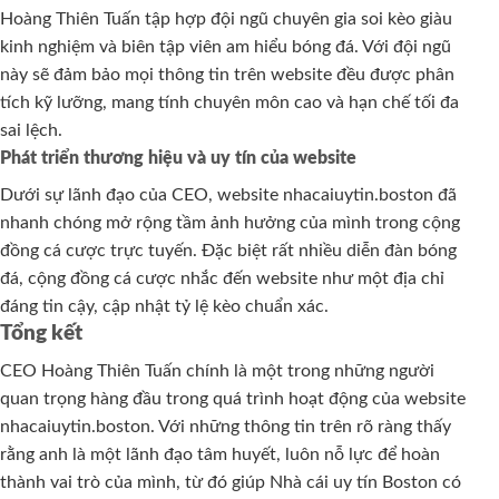
Hoàng Thiên Tuấn tập hợp đội ngũ chuyên gia soi kèo giàu
kinh nghiệm và biên tập viên am hiểu bóng đá. Với đội ngũ
này sẽ đảm bảo mọi thông tin trên website đều được phân
tích kỹ lưỡng, mang tính chuyên môn cao và hạn chế tối đa
sai lệch.
Phát triển thương hiệu và uy tín của website
Dưới sự lãnh đạo của CEO, website nhacaiuytin.boston đã
nhanh chóng mở rộng tầm ảnh hưởng của mình trong cộng
đồng cá cược trực tuyến. Đặc biệt rất nhiều diễn đàn bóng
đá, cộng đồng cá cược nhắc đến website như một địa chỉ
đáng tin cậy, cập nhật tỷ lệ kèo chuẩn xác.
Tổng kết
CEO Hoàng Thiên Tuấn chính là một trong những người
quan trọng hàng đầu trong quá trình hoạt động của website
nhacaiuytin.boston. Với những thông tin trên rõ ràng thấy
rằng anh là một lãnh đạo tâm huyết, luôn nỗ lực để hoàn
thành vai trò của mình, từ đó giúp Nhà cái uy tín Boston có