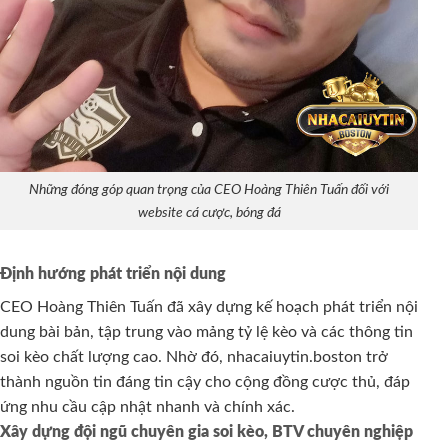
Những đóng góp quan trọng của CEO Hoàng Thiên Tuấn đối với
website cá cược, bóng đá
Định hướng phát triển nội dung
CEO Hoàng Thiên Tuấn đã xây dựng kế hoạch phát triển nội
dung bài bản, tập trung vào mảng tỷ lệ kèo và các thông tin
soi kèo chất lượng cao. Nhờ đó, nhacaiuytin.boston trở
thành nguồn tin đáng tin cậy cho cộng đồng cược thủ, đáp
ứng nhu cầu cập nhật nhanh và chính xác.
Xây dựng đội ngũ chuyên gia soi kèo, BTV chuyên nghiệp