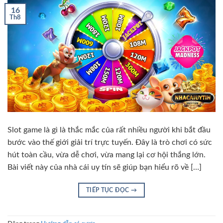
16
Th8
Slot game là gì là thắc mắc của rất nhiều người khi bắt đầu
bước vào thế giới giải trí trực tuyến. Đây là trò chơi có sức
hút toàn cầu, vừa dễ chơi, vừa mang lại cơ hội thắng lớn.
Bài viết này của nhà cái uy tín sẽ giúp bạn hiểu rõ về […]
TIẾP TỤC ĐỌC
→