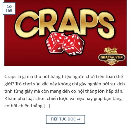
16
Th8
Craps là gì mà thu hút hàng triệu người chơi trên toàn thế
giới? Trò chơi xúc xắc này không chỉ gây nghiện bởi sự kịch
tính từng giây mà còn mang đến cơ hội thắng lớn hấp dẫn.
Khám phá luật chơi, chiến lược và mẹo hay giúp bạn tăng
cơ hội chiến thắng […]
TIẾP TỤC ĐỌC
→