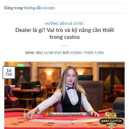
Đăng trong
Hướng dẫn cá cược
HƯỚNG DẪN CÁ CƯỢC
Dealer là gì? Vai trò và kỹ năng cần thiết
trong casino
ĐĂNG VÀO
16/08/2025
BỞI
HOÀNG THIÊN TUẤN
16
Th8