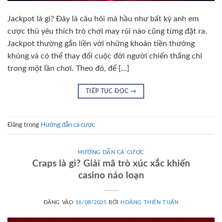
Jackpot là gì? Đây là câu hỏi mà hầu như bất kỳ anh em
cược thủ yêu thích trò chơi may rủi nào cũng từng đặt ra.
Jackpot thường gắn liền với những khoản tiền thưởng
khủng và có thể thay đổi cuộc đời người chiến thắng chỉ
trong một lần chơi. Theo đó, để […]
TIẾP TỤC ĐỌC
→
Đăng trong
Hướng dẫn cá cược
HƯỚNG DẪN CÁ CƯỢC
Craps là gì? Giải mã trò xúc xắc khiến
casino náo loạn
ĐĂNG VÀO
16/08/2025
BỞI
HOÀNG THIÊN TUẤN