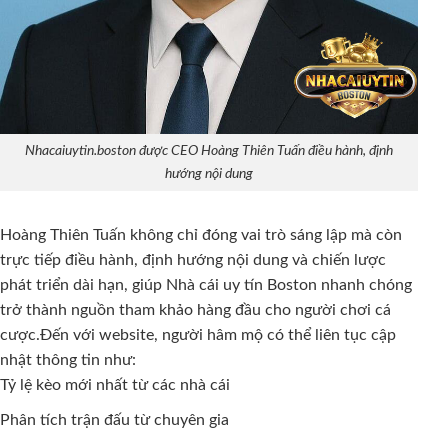
Nhacaiuytin.boston được CEO Hoàng Thiên Tuấn điều hành, định
hướng nội dung
Hoàng Thiên Tuấn không chỉ đóng vai trò sáng lập mà còn
trực tiếp điều hành, định hướng nội dung và chiến lược
phát triển dài hạn, giúp Nhà cái uy tín Boston nhanh chóng
trở thành nguồn tham khảo hàng đầu cho người chơi cá
cược.
Đến với website, người hâm mộ có thể liên tục cập
nhật thông tin như:
Tỷ lệ kèo mới nhất từ các nhà cái
Phân tích trận đấu từ chuyên gia