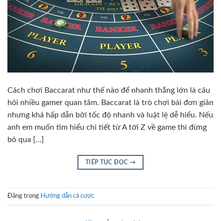
Cách chơi Baccarat như thế nào để nhanh thắng lớn là câu
hỏi nhiều gamer quan tâm. Baccarat là trò chơi bài đơn giản
nhưng khá hấp dẫn bởi tốc độ nhanh và luật lệ dễ hiểu. Nếu
anh em muốn tìm hiểu chi tiết từ A tới Z về game thì đừng
bỏ qua […]
TIẾP TỤC ĐỌC
→
Đăng trong
Hướng dẫn cá cược