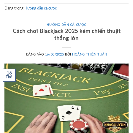
Đăng trong
Hướng dẫn cá cược
HƯỚNG DẪN CÁ CƯỢC
Cách chơi Blackjack 2025 kèm chiến thuật
thắng lớn
ĐĂNG VÀO
16/08/2025
BỞI
HOÀNG THIÊN TUẤN
16
Th8