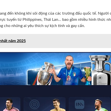
mang đến không khí sôi động của các trường đấu quốc tế. Người 
trực tuyến từ Philippines, Thái Lan… bao gồm nhiều hình thức n
ng cho những ai yêu thích sự kịch tính và gay cấn.
 nhất năm 2025