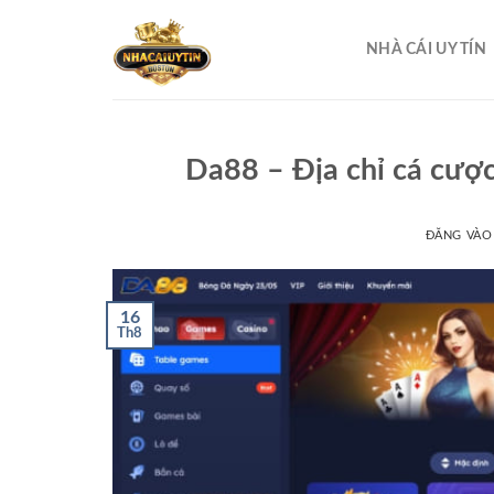
Bỏ
qua
NHÀ CÁI UY TÍN
nội
dung
Da88 – Địa chỉ cá cược
ĐĂNG VÀ
16
Th8