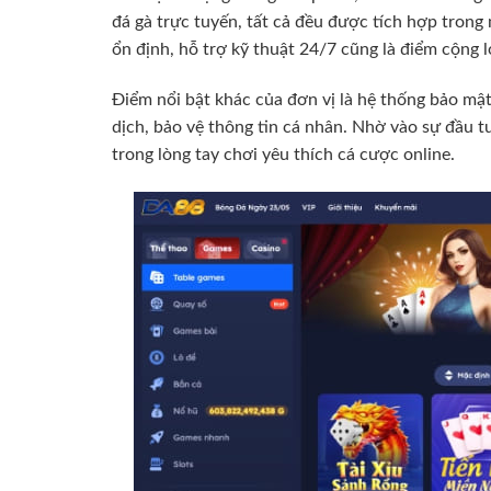
đá gà trực tuyến, tất cả đều được tích hợp trong m
ổn định, hỗ trợ kỹ thuật 24/7 cũng là điểm cộng 
Điểm nổi bật khác của đơn vị là hệ thống bảo mật
dịch, bảo vệ thông tin cá nhân. Nhờ vào sự đầu t
trong lòng tay chơi yêu thích cá cược online.