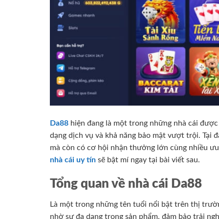
Da88
hiện đang là một trong những nhà cái được 
dạng dịch vụ và khả năng bảo mật vượt trội. Tại 
mà còn có cơ hội nhận thưởng lớn cùng nhiều ưu 
nhà cái uy tín
sẽ bật mí ngay tại bài viết sau.
Tổng quan về nhà cái Da88
Là một trong những tên tuổi nổi bật trên thị trư
nhờ sự đa dạng trong sản phẩm, đảm bảo trải ngh