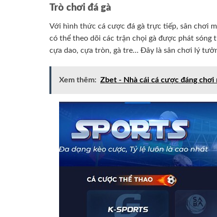
Trò chơi đá gà
Với hình thức cá cược đá gà trực tiếp, sân chơi 
có thể theo dõi các trận chọi gà được phát sóng 
cựa dao, cựa tròn, gà tre… Đây là sân chơi lý tưở
Xem thêm:
Zbet - Nhà cái cá cược đáng chơi