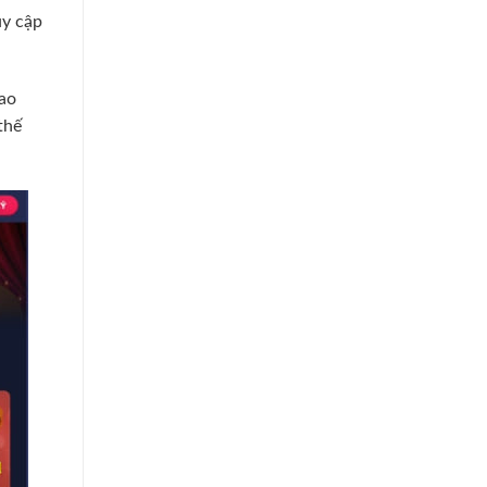
uy cập
iao
thế