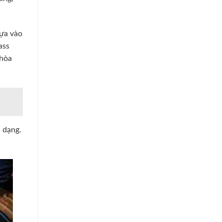
dựa vào
ass
 hòa
 dạng.