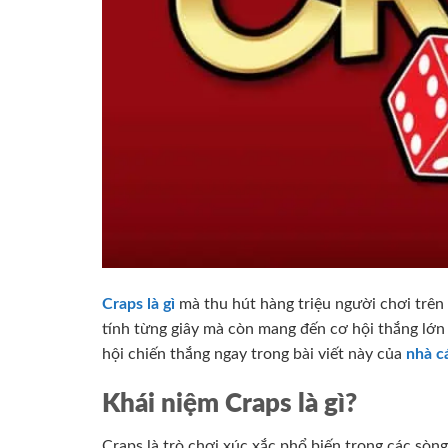
Craps là gì
mà thu hút hàng triệu người chơi trên 
tính từng giây mà còn mang đến cơ hội thắng lớn
hội chiến thắng ngay trong bài viết này của
nhà cá
Khái niệm Craps là gì?
Craps là trò chơi xúc xắc phổ biến trong các sòng