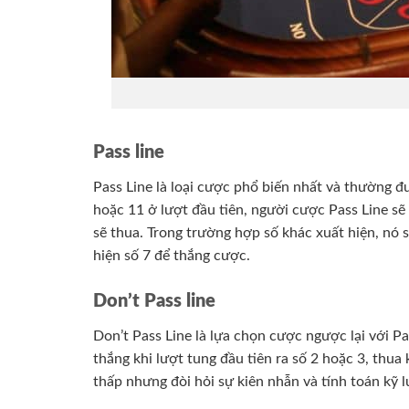
Pass line
Pass Line là loại cược phổ biến nhất và thường đ
hoặc 11 ở lượt đầu tiên, người cược Pass Line sẽ 
sẽ thua. Trong trường hợp số khác xuất hiện, nó 
hiện số 7 để thắng cược.
Don’t Pass line
Don’t Pass Line là lựa chọn cược ngược lại với Pa
thắng khi lượt tung đầu tiên ra số 2 hoặc 3, thua 
thấp nhưng đòi hỏi sự kiên nhẫn và tính toán kỹ 