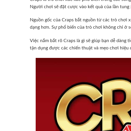
Người chơi sẽ đặt cược vào kết quả của lần tung 
Nguồn gốc của Craps bắt nguồn từ các trò chơi xú
dạng hơn. Sự phổ biến của trò chơi không chỉ ở s
Việc nắm bắt rõ Craps là gì sẽ giúp bạn dễ dàng t
tận dụng được các chiến thuật và mẹo chơi hiệu 