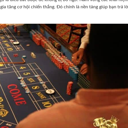
gia tăng cơ hội chiến thắng. Đó chính là nền tảng giúp bạn trả lờ