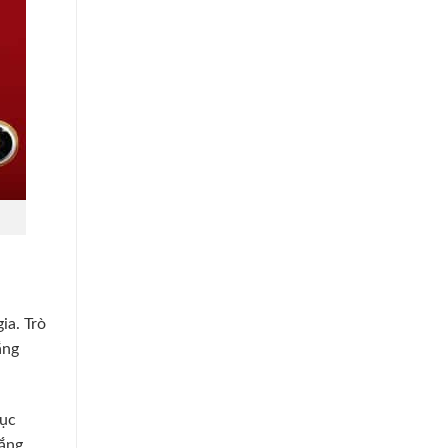
ia. Trò
ắng
tục
ắng,