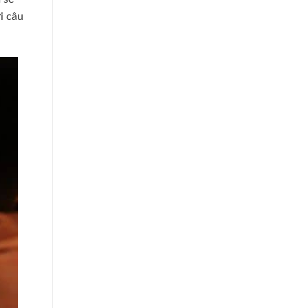
i câu