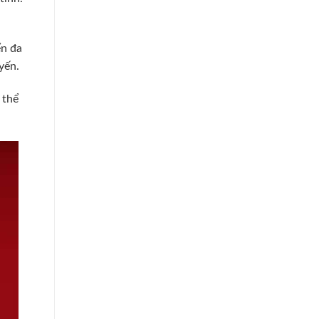
ển đa
yến.
 thể