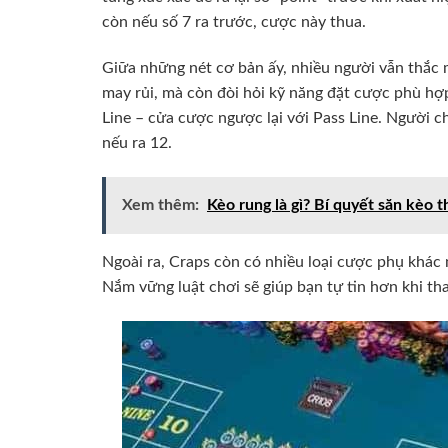
còn nếu số 7 ra trước, cược này thua.
Giữa những nét cơ bản ấy, nhiều người vẫn thắc m
may rủi, mà còn đòi hỏi kỹ năng đặt cược phù hợp
Line – cửa cược ngược lại với Pass Line. Người ch
nếu ra 12.
Xem thêm:
Kèo rung là gì? Bí quyết săn kèo 
Ngoài ra, Craps còn có nhiều loại cược phụ khác
Nắm vững luật chơi sẽ giúp bạn tự tin hơn khi th