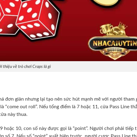
i thiệu về trò chơi Craps là gì
khá đơn giản nhưng lại tạo nên sức hút mạnh mẽ với người tham g
 là “come out roll”. Nếu tổng điểm là 7 hoặc 11, cửa Pass Line th
cửa này thua.
, 9 hoặc 10, con số này được gọi là “point”. Người chơi phải tiếp 
iện số 7. Nếu số “point” xuất hiện trước, người cược Pass Line th