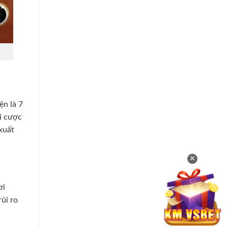
ện là 7
ời cược
xuất
✕
ơi
rủi ro