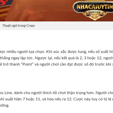
Thuật ngữ trong Craps
ược nhiều người lựa chọn. Khi xúc xắc được tung, nếu số xuất hi
thắng ngay lập tức. Ngược lại, nếu kết quả là 2, 3 hoặc 12, ngư
sẽ trở thành “Point” và người chơi cần đạt được số đó trước khi 
ss Line, dành cho người thích lối chơi thận trọng hơn. Người ch
khi xuất hiện 7 hoặc 11, và hòa nếu ra 12. Cược này tuy có tỷ lệ 
lưỡng.