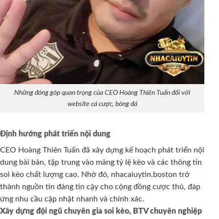
Những đóng góp quan trọng của CEO Hoàng Thiên Tuấn đối với
website cá cược, bóng đá
Định hướng phát triển nội dung
CEO Hoàng Thiên Tuấn đã xây dựng kế hoạch phát triển nội
dung bài bản, tập trung vào mảng tỷ lệ kèo và các thông tin
soi kèo chất lượng cao. Nhờ đó, nhacaiuytin.boston trở
thành nguồn tin đáng tin cậy cho cộng đồng cược thủ, đáp
ứng nhu cầu cập nhật nhanh và chính xác.
Xây dựng đội ngũ chuyên gia soi kèo, BTV chuyên nghiệp