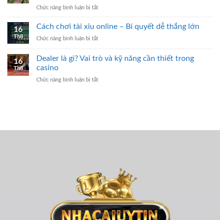
Giải
Jackpot
Chức năng bình luận bị tắt
ở
mã
Cách
trò
chơi
Cách chơi tài xỉu online – Bí quyết dễ thắng lớn
xúc
16
Blackjack
xắc
Th8
Chức năng bình luận bị tắt
ở
2025
khiến
Cách
kèm
casino
chơi
Dealer là gì? Vai trò và kỹ năng cần thiết trong
chiến
náo
16
tài
thuật
casino
loạn
Th8
xỉu
thắng
Chức năng bình luận bị tắt
ở
online
lớn
Dealer
–
là
Bí
gì?
quyết
Vai
dễ
trò
thắng
và
lớn
kỹ
năng
cần
thiết
trong
casino