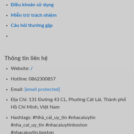
Điều khoản sử dụng
Miễn trừ trách nhiệm
Câu hỏi thường gặp
Thông tin liên hệ
Website:
/
Hotline: 0862300857
Email:
[email protected]
Địa Chỉ: 131 Đường 43 CL, Phường Cát Lái, Thành phố
Hồ Chí Minh, Việt Nam
Hashtags: #Nhà_cái_uy_tín #nhacaiuytin
#nha_cai_uy_tin #nhacaiuytinboston
#nhacaiuytin.boston