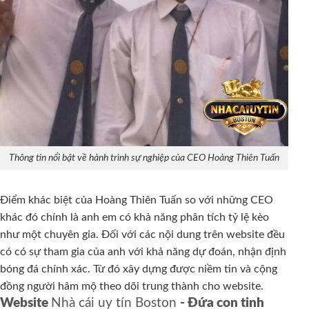
Thông tin nổi bật về hành trình sự nghiệp của CEO Hoàng Thiên Tuấn
Điểm khác biệt của Hoàng Thiên Tuấn so với những CEO
khác đó chính là anh em có khả năng phân tích tỷ lệ kèo
như một chuyên gia. Đối với các nội dung trên website đều
có có sự tham gia của anh với khả năng dự đoán, nhận định
bóng đá chính xác. Từ đó xây dựng được niềm tin và cộng
đồng người hâm mộ theo dõi trung thành cho website.
Website
Nhà cái uy tín Boston
- Đứa con tinh