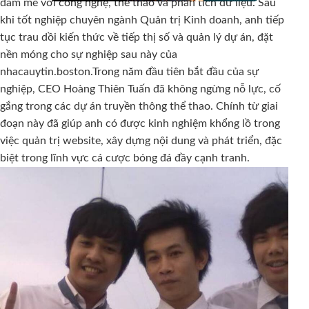
đam mê với công nghệ, thể thao và phân tích dữ liệu. Sau
khi tốt nghiệp chuyên ngành Quản trị Kinh doanh, anh tiếp
tục trau dồi kiến thức về tiếp thị số và quản lý dự án, đặt
nền móng cho sự nghiệp sau này của
nhacauytin.boston.
Trong năm đầu tiên bắt đầu của sự
nghiệp, CEO Hoàng Thiên Tuấn đã không ngừng nỗ lực, cố
gắng trong các dự án truyền thông thể thao. Chính từ giai
đoạn này đã giúp anh có được kinh nghiệm khổng lồ trong
việc quản trị website, xây dựng nội dung và phát triển, đặc
biệt trong lĩnh vực cá cược bóng đá đầy cạnh tranh.