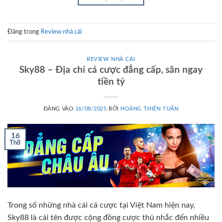
Đăng trong
Review nhà cái
REVIEW NHÀ CÁI
Sky88 – Địa chỉ cá cược đẳng cấp, săn ngay
tiền tỷ
ĐĂNG VÀO
16/08/2025
BỞI
HOÀNG THIÊN TUẤN
16
Th8
Trong số những nhà cái cá cược tại Việt Nam hiện nay,
Sky88 là cái tên được cộng đồng cược thủ nhắc đến nhiều