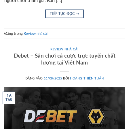
người chơi tham gia. Bạn […]
TIẾP TỤC ĐỌC
→
Đăng trong
Review nhà cái
REVIEW NHÀ CÁI
Debet – Sân chơi cá cược trực tuyến chất
lượng tại Việt Nam
ĐĂNG VÀO
16/08/2025
BỞI
HOÀNG THIÊN TUẤN
16
Th8