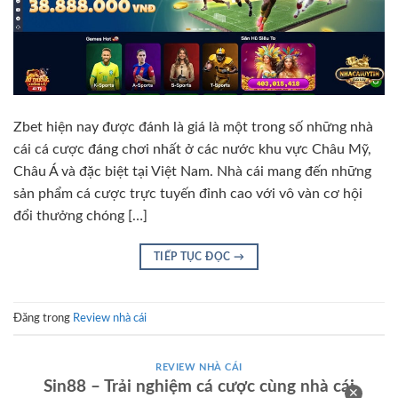
Zbet hiện nay được đánh là giá là một trong số những nhà
cái cá cược đáng chơi nhất ở các nước khu vực Châu Mỹ,
Châu Á và đặc biệt tại Việt Nam. Nhà cái mang đến những
sản phẩm cá cược trực tuyến đỉnh cao với vô vàn cơ hội
đổi thưởng chóng […]
TIẾP TỤC ĐỌC
→
Đăng trong
Review nhà cái
REVIEW NHÀ CÁI
Sin88 – Trải nghiệm cá cược cùng nhà cái
✕