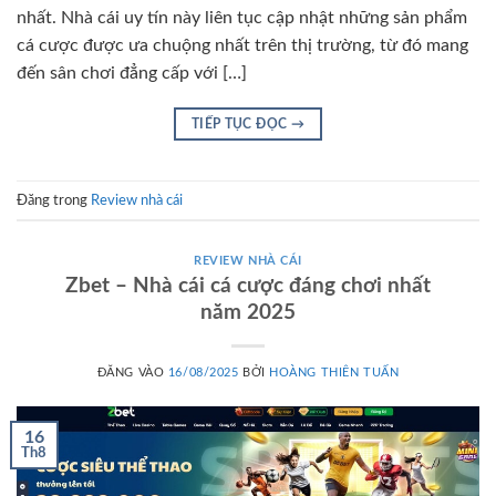
nhất. Nhà cái uy tín này liên tục cập nhật những sản phẩm
cá cược được ưa chuộng nhất trên thị trường, từ đó mang
đến sân chơi đẳng cấp với […]
TIẾP TỤC ĐỌC
→
Đăng trong
Review nhà cái
REVIEW NHÀ CÁI
Zbet – Nhà cái cá cược đáng chơi nhất
năm 2025
ĐĂNG VÀO
16/08/2025
BỞI
HOÀNG THIÊN TUẤN
16
Th8