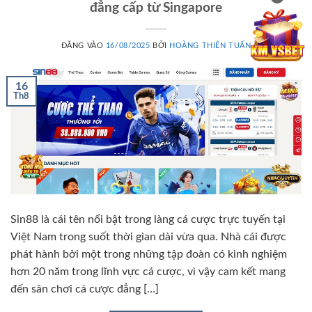
đẳng cấp từ Singapore
ĐĂNG VÀO
16/08/2025
BỞI
HOÀNG THIÊN TUẤN
16
Th8
Sin88 là cái tên nổi bật trong làng cá cược trực tuyến tại
Việt Nam trong suốt thời gian dài vừa qua. Nhà cái được
phát hành bởi một trong những tập đoàn có kinh nghiệm
hơn 20 năm trong lĩnh vực cá cược, vì vậy cam kết mang
đến sân chơi cá cược đẳng […]