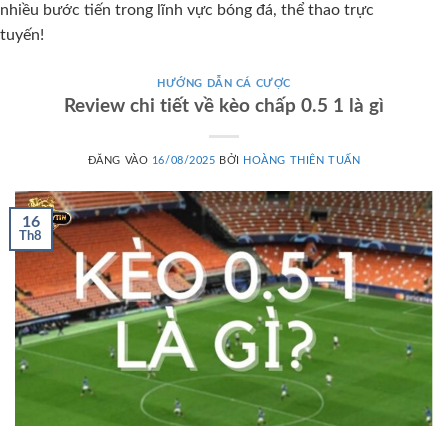
nhiều bước tiến trong lĩnh vực bóng đá, thể thao trực
tuyến!
HƯỚNG DẪN CÁ CƯỢC
Review chi tiết về kèo chấp 0.5 1 là gì
ĐĂNG VÀO
16/08/2025
BỞI
HOÀNG THIÊN TUẤN
16
Th8