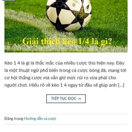
Kèo 1 4 là gì là thắc mắc của nhiều cược thủ hiện nay. Đây
là một thuật ngữ phổ biến trong cá cược bóng đá, mang tới
cơ hội thắng cược mà vẫn giữ mức rủi ro vừa phải cho
người chơi. Hiểu rõ về kèo 1 4 ngay từ đầu sẽ giúp anh […]
TIẾP TỤC ĐỌC
→
Đăng trong
Hướng dẫn cá cược