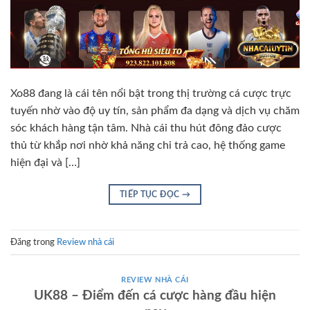
Xo88 đang là cái tên nổi bật trong thị trường cá cược trực
tuyến nhờ vào độ uy tín, sản phẩm đa dạng và dịch vụ chăm
sóc khách hàng tận tâm. Nhà cái thu hút đông đảo cược
thủ từ khắp nơi nhờ khả năng chi trả cao, hệ thống game
hiện đại và […]
TIẾP TỤC ĐỌC
→
Đăng trong
Review nhà cái
REVIEW NHÀ CÁI
UK88 – Điểm đến cá cược hàng đầu hiện