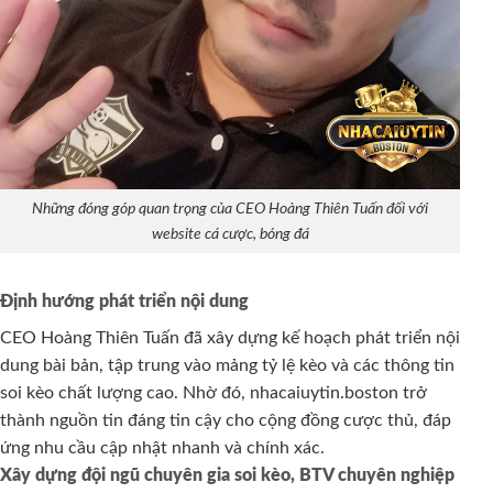
Những đóng góp quan trọng của CEO Hoàng Thiên Tuấn đối với
website cá cược, bóng đá
Định hướng phát triển nội dung
CEO Hoàng Thiên Tuấn đã xây dựng kế hoạch phát triển nội
dung bài bản, tập trung vào mảng tỷ lệ kèo và các thông tin
soi kèo chất lượng cao. Nhờ đó, nhacaiuytin.boston trở
thành nguồn tin đáng tin cậy cho cộng đồng cược thủ, đáp
ứng nhu cầu cập nhật nhanh và chính xác.
Xây dựng đội ngũ chuyên gia soi kèo, BTV chuyên nghiệp