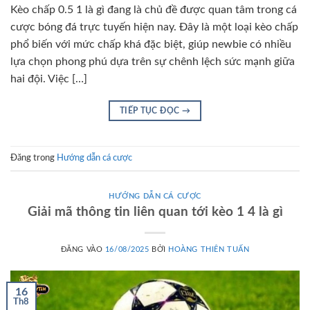
Kèo chấp 0.5 1 là gì đang là chủ đề được quan tâm trong cá
cược bóng đá trực tuyến hiện nay. Đây là một loại kèo chấp
phổ biến với mức chấp khá đặc biệt, giúp newbie có nhiều
lựa chọn phong phú dựa trên sự chênh lệch sức mạnh giữa
hai đội. Việc […]
TIẾP TỤC ĐỌC
→
Đăng trong
Hướng dẫn cá cược
HƯỚNG DẪN CÁ CƯỢC
Giải mã thông tin liên quan tới kèo 1 4 là gì
ĐĂNG VÀO
16/08/2025
BỞI
HOÀNG THIÊN TUẤN
16
Th8