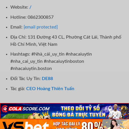
Website:
/
Hotline: 0862300857
Email:
[email protected]
Địa Chỉ: 131 Đường 43 CL, Phường Cát Lái, Thành phố
Hồ Chí Minh, Việt Nam
Hashtags: #Nhà_cái_uy_tín #nhacaiuytin
#nha_cai_uy_tin #nhacaiuytinboston
#nhacaiuytin.boston
Đối Tác Uy Tín:
DE88
Tác giả:
CEO Hoàng Thiên Tuấn
×
×
×
Copyright 2025 © Nhacaiuytin.boston
✖️