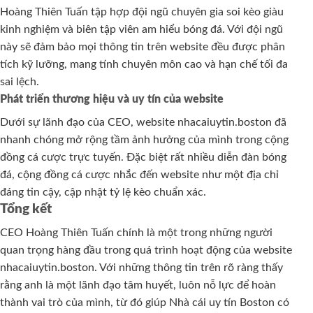
Hoàng Thiên Tuấn tập hợp đội ngũ chuyên gia soi kèo giàu
kinh nghiệm và biên tập viên am hiểu bóng đá. Với đội ngũ
này sẽ đảm bảo mọi thông tin trên website đều được phân
tích kỹ lưỡng, mang tính chuyên môn cao và hạn chế tối đa
sai lệch.
Phát triển thương hiệu và uy tín của website
Dưới sự lãnh đạo của CEO, website nhacaiuytin.boston đã
nhanh chóng mở rộng tầm ảnh hưởng của mình trong cộng
đồng cá cược trực tuyến. Đặc biệt rất nhiều diễn đàn bóng
đá, cộng đồng cá cược nhắc đến website như một địa chỉ
đáng tin cậy, cập nhật tỷ lệ kèo chuẩn xác.
Tổng kết
CEO Hoàng Thiên Tuấn chính là một trong những người
quan trọng hàng đầu trong quá trình hoạt động của website
nhacaiuytin.boston. Với những thông tin trên rõ ràng thấy
rằng anh là một lãnh đạo tâm huyết, luôn nỗ lực để hoàn
thành vai trò của mình, từ đó giúp Nhà cái uy tín Boston có