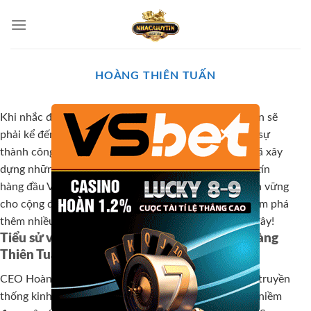
Bỏ
qua
nội
dung
HOÀNG THIÊN TUẤN
Khi nhắc đến website
Nhà cái uy tín
Boston chắc chắn sẽ
×
phải kể đến
CEO Hoàng Thiên Tuấn
, người đứng sau sự
thành công của trang. Với tầm nhìn chiến lược, anh đã xây
dựng những nền tảng thông tin thể thao, cá cược uy tín
hàng đầu Việt Nam, đồng thời tạo ra những giá trị bền vững
cho cộng đồng người chơi. Hãy cùng chúng tôi đi khám phá
thêm nhiều thông tin về Hoàng Thiên Tuấn ngay sau đây!
Tiểu sử và hành trình sự nghiệp của CEO Hoàng
Thiên Tuấn
CEO Hoàng Thiên Tuấn sinh ra trong một gia đình có truyền
thống kinh doanh. Ngay từ khi còn trẻ, anh đã bộc lộ niềm