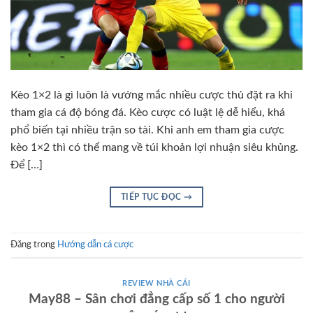
Kèo 1×2 là gì luôn là vướng mắc nhiều cược thủ đặt ra khi
tham gia cá độ bóng đá. Kèo cược có luật lệ dễ hiểu, khá
phổ biến tại nhiều trận so tài. Khi anh em tham gia cược
kèo 1×2 thì có thể mang về túi khoản lợi nhuận siêu khủng.
Để […]
TIẾP TỤC ĐỌC
→
Đăng trong
Hướng dẫn cá cược
REVIEW NHÀ CÁI
May88 – Sân chơi đẳng cấp số 1 cho người