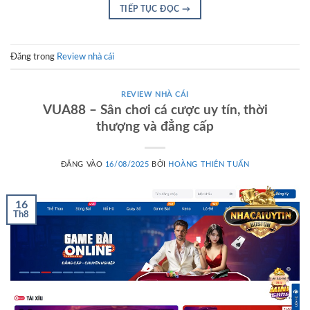
TIẾP TỤC ĐỌC
→
Đăng trong
Review nhà cái
REVIEW NHÀ CÁI
VUA88 – Sân chơi cá cược uy tín, thời
thượng và đẳng cấp
ĐĂNG VÀO
16/08/2025
BỞI
HOÀNG THIÊN TUẤN
16
Th8