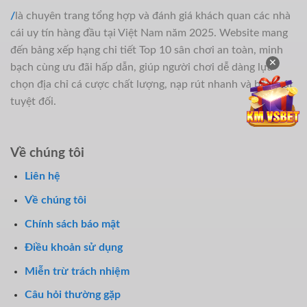
/
là chuyên trang tổng hợp và đánh giá khách quan các nhà
cái uy tín hàng đầu tại Việt Nam năm 2025. Website mang
đến bảng xếp hạng chi tiết Top 10 sân chơi an toàn, minh
✕
bạch cùng ưu đãi hấp dẫn, giúp người chơi dễ dàng lựa
chọn địa chỉ cá cược chất lượng, nạp rút nhanh và bảo mật
tuyệt đối.
Về chúng tôi
Liên hệ
Về chúng tôi
Chính sách báo mật
Điều khoản sử dụng
Miễn trừ trách nhiệm
Câu hỏi thường gặp